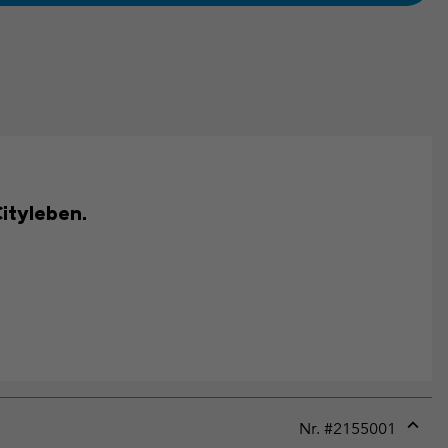
Cityleben.
Nr. #
2155001
Expan