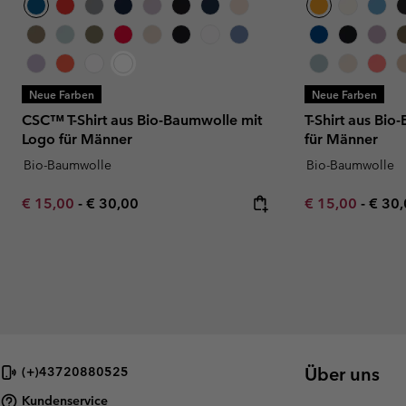
Neue Farben
Neue Farben
CSC™ T-Shirt aus Bio-Baumwolle mit
T-Shirt aus Bio
Logo für Männer
für Männer
Bio-Baumwolle
Bio-Baumwolle
Minimum sale price:
Maximum price:
Minimum sale p
Maxi
€ 15,00
-
€ 30,00
€ 15,00
-
€ 30
Über uns
(+)43720880525
Kundenservice