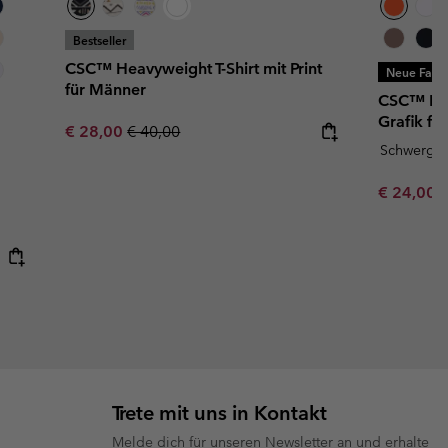
Bestseller
CSC™ Heavyweight T-Shirt mit Print
Neue Farb
für Männer
CSC™ Hea
Grafik fü
Sale price:
Regular price:
€ 28,00
€ 40,00
Schwergew
Minimum s
€ 24,00
Trete mit uns in Kontakt
Melde dich für unseren Newsletter an und erhalte