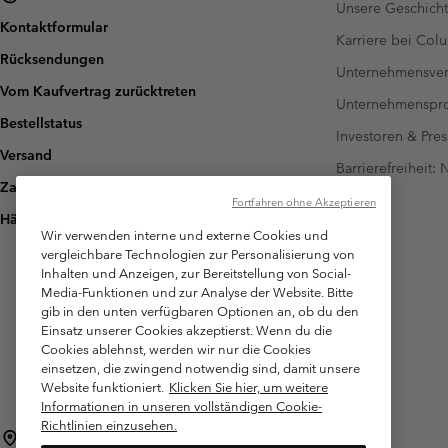
Unsere Geschich
Kontaktformular
Karriere bei Col
Rücksendungen
Unternehmensver
Vom Kaufvertrag zurücktreten
Unternehmensp
Bestellstatus
Investoren & Pres
Versand
Barrierefreiheit:
Zahlung
Fortfahren ohne Akzeptieren
Häufig gestellte Fragen
Wir verwenden interne und externe Cookies und
vergleichbare Technologien zur Personalisierung von
Inhalten und Anzeigen, zur Bereitstellung von Social-
Media-Funktionen und zur Analyse der Website. Bitte
gib in den unten verfügbaren Optionen an, ob du den
Einsatz unserer Cookies akzeptierst. Wenn du die
Cookies ablehnst, werden wir nur die Cookies
einsetzen, die zwingend notwendig sind, damit unsere
Website funktioniert.
Klicken Sie hier, um weitere
Informationen in unseren vollständigen Cookie-
Richtlinien einzusehen.
Österreich