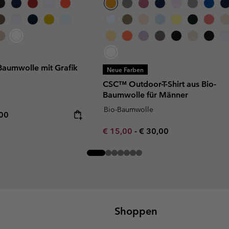
-Baumwolle mit Grafik
Neue Farben
CSC™ Outdoor-T-Shirt aus Bio-
Baumwolle für Männer
Bio-Baumwolle
rice:
mum price:
,00
Minimum sale price:
Maximum price:
€ 15,00
-
€ 30,00
Shoppen