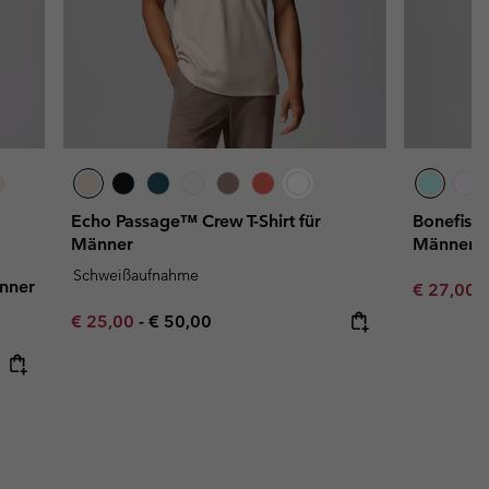
Echo Passage™ Crew T-Shirt für
Bonefish 
Männer
Männer
Schweißaufnahme
änner
Minimum s
€ 27,00
Minimum sale price:
Maximum price:
€ 25,00
-
€ 50,00