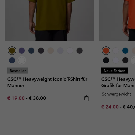
Bestseller
Neue Farben
CSC™ Heavyweight Iconic T-Shirt für
CSC™ Heavyweig
Männer
Grafik für Män
Schwergewicht
Minimum sale price:
Maximum price:
€ 19,00
-
€ 38,00
Minimum sale p
Maxi
€ 24,00
-
€ 40