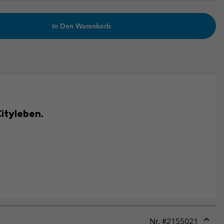
In Den Warenkorb
Cityleben.
Nr. #
2155021