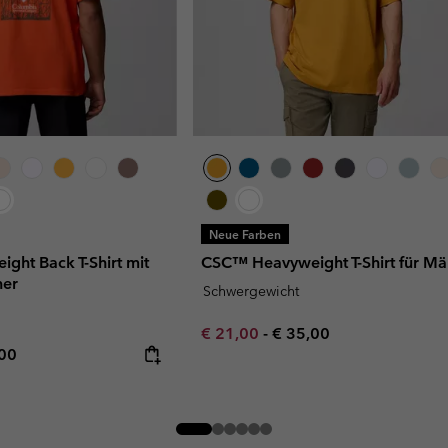
Neue Farben
ht Back T-Shirt mit
CSC™ Heavyweight T-Shirt für M
ner
Schwergewicht
Minimum sale price:
Maximum price:
€ 21,00
-
€ 35,00
rice:
mum price:
,00