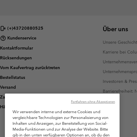
Über uns
(+)43720880525
Kundenservice
Unsere Geschich
Kontaktformular
Karriere bei Col
Rücksendungen
Unternehmensver
Vom Kaufvertrag zurücktreten
Unternehmensp
Bestellstatus
Investoren & Pres
Versand
Barrierefreiheit:
Zahlung
Fortfahren ohne Akzeptieren
Häufig gestellte Fragen
Wir verwenden interne und externe Cookies und
vergleichbare Technologien zur Personalisierung von
Inhalten und Anzeigen, zur Bereitstellung von Social-
Media-Funktionen und zur Analyse der Website. Bitte
gib in den unten verfügbaren Optionen an, ob du den