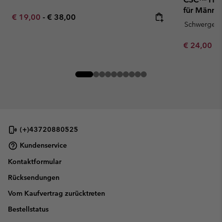
für Männe
Minimum sale price:
Maximum price:
€ 19,00
-
€ 38,00
Schwergewi
Minimum sa
€ 24,00
-
(+)43720880525
Kundenservice
Kontaktformular
Rücksendungen
Vom Kaufvertrag zurücktreten
Bestellstatus