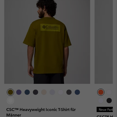
CSC™ Heavyweight Iconic T-Shirt für
Neue Farbe
Männer
CSC™ Heavy