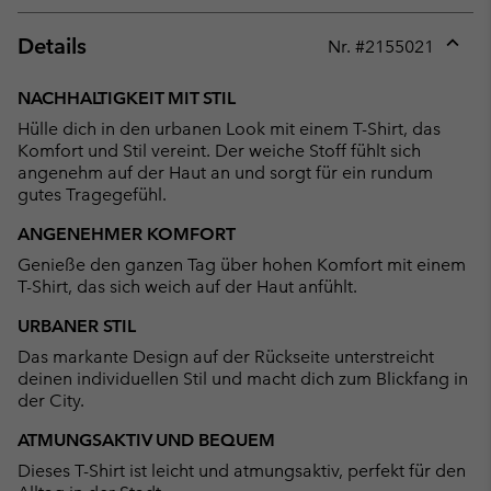
Details
Nr. #
2155021
Expan
or
NACHHALTIGKEIT MIT STIL
collap
Hülle dich in den urbanen Look mit einem T-Shirt, das
sectio
Komfort und Stil vereint. Der weiche Stoff fühlt sich
angenehm auf der Haut an und sorgt für ein rundum
gutes Tragegefühl.
ANGENEHMER KOMFORT
Genieße den ganzen Tag über hohen Komfort mit einem
T-Shirt, das sich weich auf der Haut anfühlt.
URBANER STIL
Das markante Design auf der Rückseite unterstreicht
deinen individuellen Stil und macht dich zum Blickfang in
der City.
ATMUNGSAKTIV UND BEQUEM
Dieses T-Shirt ist leicht und atmungsaktiv, perfekt für den