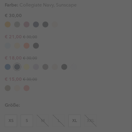
Farbe:
Collegiate Navy, Sunscape
€ 30,00
Regular price:
Sale price:
€ 21,00
€ 30,00
Regular price:
Sale price:
€ 18,00
€ 30,00
Regular price:
Sale price:
€ 15,00
€ 30,00
Größe:
XS
S
M
L
XL
XXL