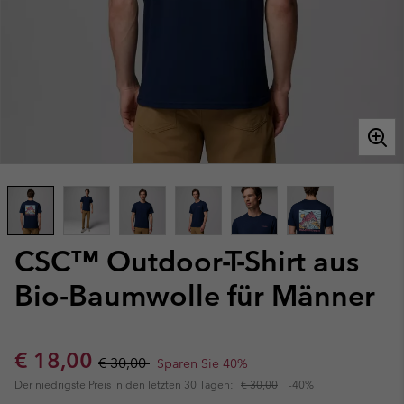
CSC™ Outdoor-T-Shirt aus
Bio-Baumwolle für Männer
Sale price:
Regular price:
€ 18,00
€ 30,00
Sparen Sie 40%
Der niedrigste Preis in den letzten 30 Tagen:
€ 30,00
-40%