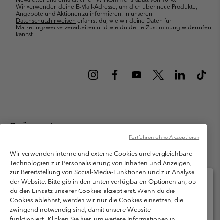
Wir verwenden deine E-Mail-Adresse, um dich über neue Produkte,
Angebote und Aktionen zu informieren. In unseren
Datenschutzhinweisen
erfährst du, wie wir deine Daten für
Marketingzwecke verarbeiten und wie du deine Zustimmung widerrufen
kannst.
Österreich
Fortfahren ohne Akzeptieren
©
2026
Columbia Sportswear Austria GmbH. Moosfeldstraße 1, 5101
Bergheim, Salzburg Österreich. Alle Rechte vorbehalten.
Wir verwenden interne und externe Cookies und vergleichbare
Technologien zur Personalisierung von Inhalten und Anzeigen,
Nutzungsbedingungen
Allgemeine Verkaufsbedingungen
Garantie
zur Bereitstellung von Social-Media-Funktionen und zur Analyse
Datenschutzerklärung
der Website. Bitte gib in den unten verfügbaren Optionen an, ob
du den Einsatz unserer Cookies akzeptierst. Wenn du die
Bestimmungen und Bedingungen des Mitglieder Programms
Cookies ablehnst, werden wir nur die Cookies einsetzen, die
Bitte wählen Sie Ihr Lieferland und Ihre Sprache
zwingend notwendig sind, damit unsere Website
Nutzungsbedingungen Für Nutzergenerierte Inhalte
Impressum
Online-Einkauf verfügbar
funktioniert.
Klicken Sie hier, um weitere Informationen in