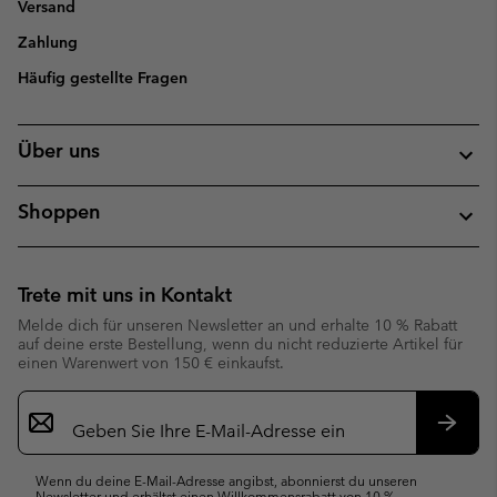
Versand
Zahlung
Häufig gestellte Fragen
Über uns
Shoppen
Trete mit uns in Kontakt
Melde dich für unseren Newsletter an und erhalte 10 % Rabatt
auf deine erste Bestellung, wenn du nicht reduzierte Artikel für
einen Warenwert von 150 € einkaufst.
Newsletter-
Anmeldung
Abonn
Wenn du deine E-Mail-Adresse angibst, abonnierst du unseren
Newsletter und erhältst einen Willkommensrabatt von 10 %.