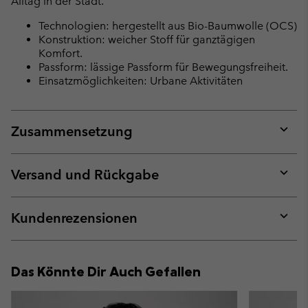
Alltag in der Stadt.
Technologien: hergestellt aus Bio-Baumwolle (OCS)
Konstruktion: weicher Stoff für ganztägigen
Komfort.
Passform: lässige Passform für Bewegungsfreiheit.
Einsatzmöglichkeiten: Urbane Aktivitäten
Zusammensetzung
Expan
or
collap
Versand und Rückgabe
sectio
Expan
or
collap
Kundenrezensionen
sectio
Expan
or
collap
Das Könnte Dir Auch Gefallen
sectio