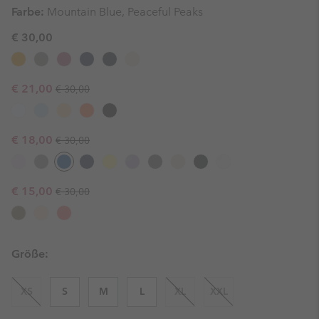
Farbe:
Mountain Blue, Peaceful Peaks
€ 30,00
Regular price:
Sale price:
€ 21,00
€ 30,00
Regular price:
Sale price:
€ 18,00
€ 30,00
Regular price:
Sale price:
€ 15,00
€ 30,00
Größe:
XS
S
M
L
XL
XXL