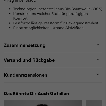
Alltag in der Stadt.
Technologien: hergestellt aus Bio-Baumwolle (OCS)
Konstruktion: weicher Stoff für ganztägigen
Komfort.
Passform: lässige Passform für Bewegungsfreiheit.
Einsatzmöglichkeiten: Urbane Aktivitäten
Zusammensetzung
Expan
or
collap
Versand und Rückgabe
sectio
Expan
or
collap
Kundenrezensionen
sectio
Expan
or
collap
Das Könnte Dir Auch Gefallen
sectio