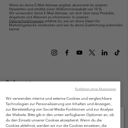
Wenn du deine E-Mail-Adresse angibst, abonnierst du unseren
Newsletter und erhältst einen Willkommensrabatt von 10 %.
Wir verwenden deine E-Mail-Adresse, um dich über neue Produkte,
Angebote und Aktionen zu informieren. In unseren
Datenschutzhinweisen
erfährst du, wie wir deine Daten für
Marketingzwecke verarbeiten und wie du deine Zustimmung widerrufen
kannst.
Österreich
Fortfahren ohne Akzeptieren
©
2026
Columbia Sportswear Austria GmbH. Moosfeldstraße 1, 5101
Bergheim, Salzburg Österreich. Alle Rechte vorbehalten.
Wir verwenden interne und externe Cookies und vergleichbare
Technologien zur Personalisierung von Inhalten und Anzeigen,
Nutzungsbedingungen
Allgemeine Verkaufsbedingungen
Garantie
zur Bereitstellung von Social-Media-Funktionen und zur Analyse
Datenschutzerklärung
der Website. Bitte gib in den unten verfügbaren Optionen an, ob
du den Einsatz unserer Cookies akzeptierst. Wenn du die
Bestimmungen und Bedingungen des Mitglieder Programms
Cookies ablehnst, werden wir nur die Cookies einsetzen, die
Bitte wählen Sie Ihr Lieferland und Ihre Sprache