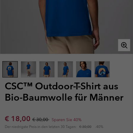
CSC™ Outdoor-T-Shirt aus
Bio-Baumwolle für Männer
Sale price:
Regular price:
€ 18,00
€ 30,00
Sparen Sie 40%
Der niedrigste Preis in den letzten 30 Tagen:
€ 30,00
-40%