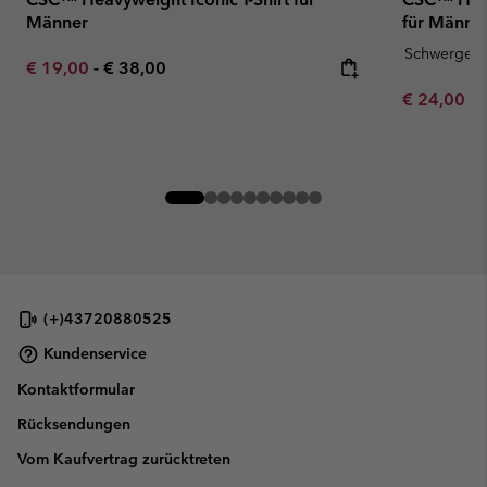
Männer
für Männe
Schwergewi
Minimum sale price:
Maximum price:
€ 19,00
-
€ 38,00
Minimum sa
€ 24,00
-
(+)43720880525
Kundenservice
Kontaktformular
Rücksendungen
Vom Kaufvertrag zurücktreten