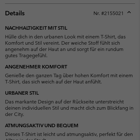
Details
Nr. #
2155021
Expan
or
NACHHALTIGKEIT MIT STIL
collap
Hülle dich in den urbanen Look mit einem T-Shirt, das
sectio
Komfort und Stil vereint. Der weiche Stoff fühlt sich
angenehm auf der Haut an und sorgt für ein rundum
gutes Tragegefühl.
ANGENEHMER KOMFORT
Genieße den ganzen Tag über hohen Komfort mit einem
T-Shirt, das sich weich auf der Haut anfühlt.
URBANER STIL
Das markante Design auf der Rückseite unterstreicht
deinen individuellen Stil und macht dich zum Blickfang in
der City.
ATMUNGSAKTIV UND BEQUEM
Dieses T-Shirt ist leicht und atmungsaktiv, perfekt für den