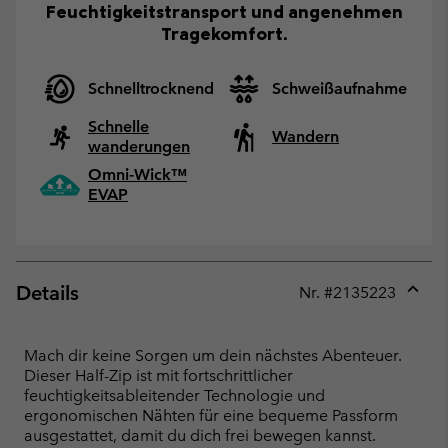
Feuchtigkeitstransport und angenehmen
Tragekomfort.
Schnelltrocknend
Schweißaufnahme
Schnelle
Wandern
wanderungen
Omni-Wick™
EVAP
Details
Nr. #
2135223
Expan
or
collap
Mach dir keine Sorgen um dein nächstes Abenteuer.
sectio
Dieser Half-Zip ist mit fortschrittlicher
feuchtigkeitsableitender Technologie und
ergonomischen Nähten für eine bequeme Passform
ausgestattet, damit du dich frei bewegen kannst.