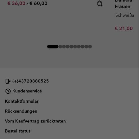
Minimum sale price:
Maximum price:
€ 36,00
-
€ 60,00
Frauen
Schweißau
Minimum sa
€ 21,00
-
(+)43720880525
Kundenservice
Kontaktformular
Rücksendungen
Vom Kaufvertrag zurücktreten
Bestellstatus