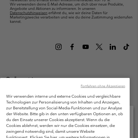
Wir verwenden deine E-Mail-Adresse, um dich über neue Produkte,
Angebote und Aktionen zu informieren. In unseren
Datenschutzhinweisen
erfährst du, wie wir deine Daten für
Marketingzwecke verarbeiten und wie du deine Zustimmung widerrufen
kannst.
Österreich
Fortfahren ohne Akzeptieren
©
2026
Columbia Sportswear Austria GmbH. Moosfeldstraße 1, 5101
Bergheim, Salzburg Österreich. Alle Rechte vorbehalten.
Wir verwenden interne und externe Cookies und vergleichbare
Technologien zur Personalisierung von Inhalten und Anzeigen,
Nutzungsbedingungen
Allgemeine Verkaufsbedingungen
Garantie
zur Bereitstellung von Social-Media-Funktionen und zur Analyse
Datenschutzerklärung
der Website. Bitte gib in den unten verfügbaren Optionen an, ob
du den Einsatz unserer Cookies akzeptierst. Wenn du die
Bestimmungen und Bedingungen des Mitglieder Programms
Cookies ablehnst, werden wir nur die Cookies einsetzen, die
Bitte wählen Sie Ihr Lieferland und Ihre Sprache
zwingend notwendig sind, damit unsere Website
Nutzungsbedingungen Für Nutzergenerierte Inhalte
Impressum
Online-Einkauf verfügbar
funktioniert.
Klicken Sie hier, um weitere Informationen in