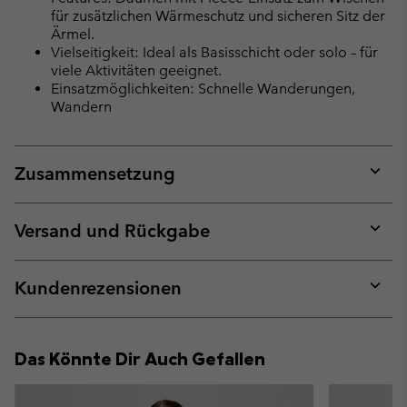
für zusätzlichen Wärmeschutz und sicheren Sitz der
Ärmel.
Vielseitigkeit: Ideal als Basisschicht oder solo – für
viele Aktivitäten geeignet.
Einsatzmöglichkeiten: Schnelle Wanderungen,
Wandern
Zusammensetzung
Expan
or
collap
Versand und Rückgabe
sectio
Expan
or
collap
Kundenrezensionen
sectio
Expan
or
collap
Das Könnte Dir Auch Gefallen
sectio