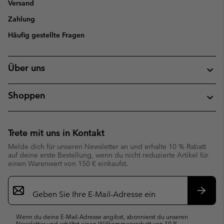
Versand
Zahlung
Häufig gestellte Fragen
Über uns
Shoppen
Trete mit uns in Kontakt
Melde dich für unseren Newsletter an und erhalte 10 % Rabatt
auf deine erste Bestellung, wenn du nicht reduzierte Artikel für
einen Warenwert von 150 € einkaufst.
Newsletter-
Anmeldung
Abonn
Wenn du deine E-Mail-Adresse angibst, abonnierst du unseren
Newsletter und erhältst einen Willkommensrabatt von 10 %.