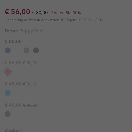
Sale price:
Regular price:
€ 56,00
€ 80,00
Sparen Sie 30%
Der niedrigste Preis in den letzten 30 Tagen:
€ 80,00
-30%
Farbe:
Poppy Red
€ 80,00
Regular price:
Sale price:
€ 56,00
€ 80,00
Regular price:
Sale price:
€ 48,00
€ 80,00
Regular price:
Sale price:
€ 40,00
€ 80,00
Größe:
L