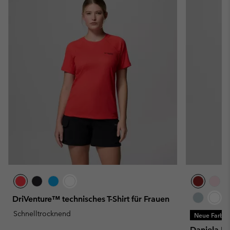
DriVenture™ technisches T-Shirt für Frauen
Schnelltrocknend
Neue Farbe
Daniela Fal