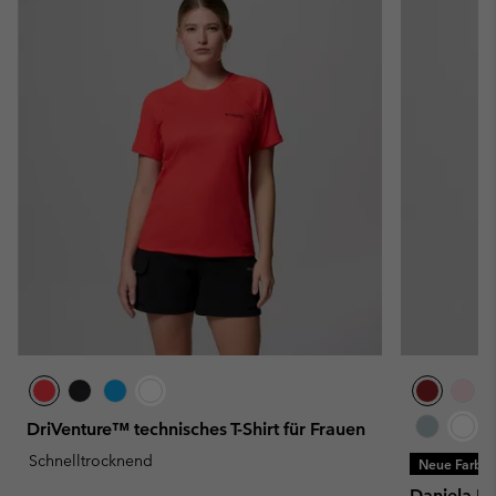
DriVenture™ technisches T-Shirt für Frauen
Schnelltrocknend
Neue Farbe
Daniela Fal