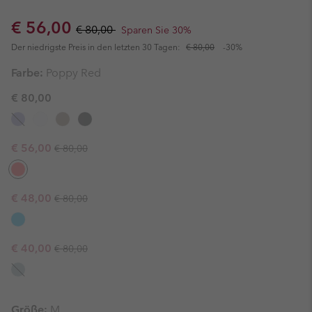
Sale price:
Regular price:
€ 56,00
€ 80,00
Sparen Sie 30%
Der niedrigste Preis in den letzten 30 Tagen:
€ 80,00
-30%
Farbe:
Poppy Red
€ 80,00
Regular price:
Sale price:
€ 56,00
€ 80,00
Regular price:
Sale price:
€ 48,00
€ 80,00
Regular price:
Sale price:
€ 40,00
€ 80,00
Größe:
M