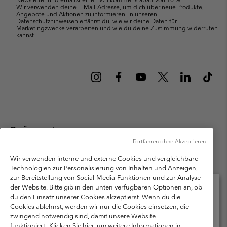
Wir verwenden deine E-Mail-Adresse, um dich über neue Produkte,
Angebote und Aktionen zu informieren. In unseren
Datenschutzhinweisen
erfährst du, wie wir deine Daten für
Marketingzwecke verarbeiten und wie du deine Zustimmung widerrufen
kannst.
Österreich
Fortfahren ohne Akzeptieren
©
2026
Columbia Sportswear Austria GmbH. Moosfeldstraße 1, 5101
Bergheim, Salzburg Österreich. Alle Rechte vorbehalten.
Wir verwenden interne und externe Cookies und vergleichbare
Technologien zur Personalisierung von Inhalten und Anzeigen,
Nutzungsbedingungen
Allgemeine Verkaufsbedingungen
Garantie
zur Bereitstellung von Social-Media-Funktionen und zur Analyse
Datenschutzerklärung
der Website. Bitte gib in den unten verfügbaren Optionen an, ob
du den Einsatz unserer Cookies akzeptierst. Wenn du die
Bestimmungen und Bedingungen des Mitglieder Programms
Cookies ablehnst, werden wir nur die Cookies einsetzen, die
Bitte wählen Sie Ihr Lieferland und Ihre Sprache
zwingend notwendig sind, damit unsere Website
Nutzungsbedingungen Für Nutzergenerierte Inhalte
Impressum
Online-Einkauf verfügbar
funktioniert.
Klicken Sie hier, um weitere Informationen in