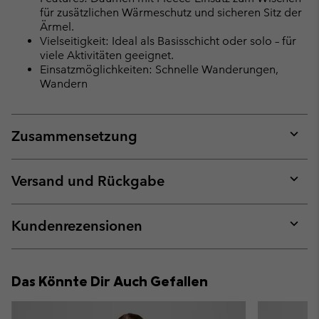
für zusätzlichen Wärmeschutz und sicheren Sitz der
Ärmel.
Vielseitigkeit: Ideal als Basisschicht oder solo – für
viele Aktivitäten geeignet.
Einsatzmöglichkeiten: Schnelle Wanderungen,
Wandern
Zusammensetzung
Expan
or
collap
Versand und Rückgabe
sectio
Expan
or
collap
Kundenrezensionen
sectio
Expan
or
collap
Das Könnte Dir Auch Gefallen
sectio