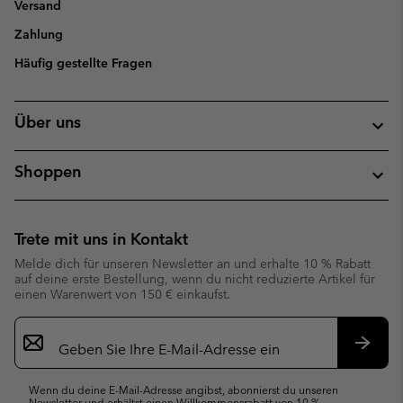
Versand
Zahlung
Häufig gestellte Fragen
Über uns
Shoppen
Trete mit uns in Kontakt
Melde dich für unseren Newsletter an und erhalte 10 % Rabatt
auf deine erste Bestellung, wenn du nicht reduzierte Artikel für
einen Warenwert von 150 € einkaufst.
Newsletter-
Anmeldung
Abonn
Wenn du deine E-Mail-Adresse angibst, abonnierst du unseren
Newsletter und erhältst einen Willkommensrabatt von 10 %.