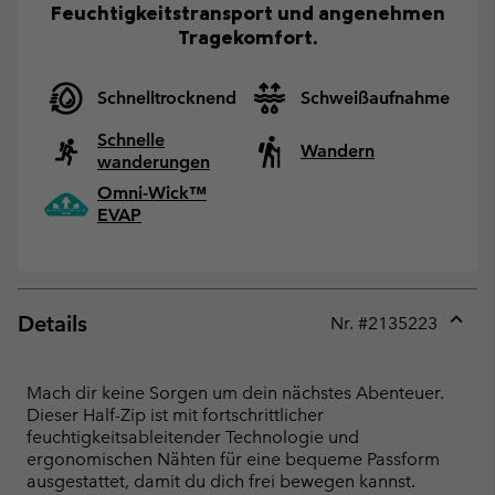
Feuchtigkeitstransport und angenehmen
Tragekomfort.
Schnelltrocknend
Schweißaufnahme
Schnelle
Wandern
wanderungen
Omni-Wick™
EVAP
Details
Nr. #
2135223
Expan
or
collap
Mach dir keine Sorgen um dein nächstes Abenteuer.
sectio
Dieser Half-Zip ist mit fortschrittlicher
feuchtigkeitsableitender Technologie und
ergonomischen Nähten für eine bequeme Passform
ausgestattet, damit du dich frei bewegen kannst.