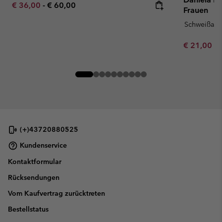
Minimum sale price:
Maximum price:
€ 36,00
-
€ 60,00
Frauen
Schweißau
Minimum sa
€ 21,00
-
(+)43720880525
Kundenservice
Kontaktformular
Rücksendungen
Vom Kaufvertrag zurücktreten
Bestellstatus