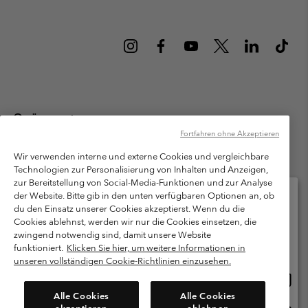
Österreich
Fortfahren ohne Akzeptieren
©
2026
Columbia Sportswear Austria GmbH. Moosfeldstraße 1, 5101
Bergheim, Salzburg Österreich. Alle Rechte vorbehalten.
Wir verwenden interne und externe Cookies und vergleichbare
Technologien zur Personalisierung von Inhalten und Anzeigen,
Nutzungsbedingungen
Allgemeine Verkaufsbedingungen
Garantie
zur Bereitstellung von Social-Media-Funktionen und zur Analyse
Datenschutzerklärung
der Website. Bitte gib in den unten verfügbaren Optionen an, ob
du den Einsatz unserer Cookies akzeptierst. Wenn du die
Bestimmungen und Bedingungen des Mitglieder Programms
Cookies ablehnst, werden wir nur die Cookies einsetzen, die
Bitte wählen Sie Ihr Lieferland und Ihre Sprache
zwingend notwendig sind, damit unsere Website
Nutzungsbedingungen Für Nutzergenerierte Inhalte
Impressum
Online-Einkauf verfügbar
funktioniert.
Klicken Sie hier, um weitere Informationen in
Cookies
unseren vollständigen Cookie-Richtlinien einzusehen.
Online
United States
Einkau
Kundenservice: Mo- Fr. 9:00 - 13:00 & 14:00- 18:00 Uhr
Alle Cookies
Alle Cookies
(+)43720880525
verfü