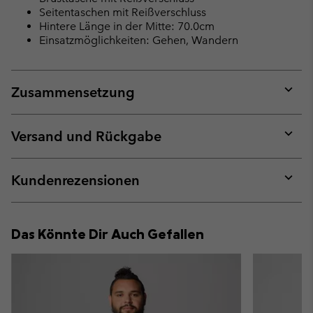
Seitentaschen mit Reißverschluss
Hintere Länge in der Mitte: 70.0cm
Einsatzmöglichkeiten: Gehen, Wandern
Zusammensetzung
Expan
or
collap
Versand und Rückgabe
sectio
Expan
or
collap
Kundenrezensionen
sectio
Expan
or
collap
Das Könnte Dir Auch Gefallen
sectio