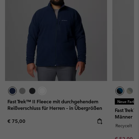
Fast Trek™ II Fleece mit durchgehendem
Neue Farbe
Reißverschluss für Herren – in Übergrößen
Fast Trek™
Männer
Regular price:
€ 75,00
Recycelt
Minimum sa
€ 52,00
-