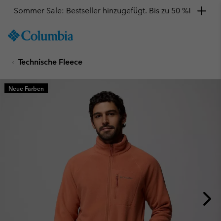
Sommer Sale: Bestseller hinzugefügt. Bis zu 50 %!
SKIP
Columbia
TO
Sportswear
CONTENT
Technische Fleece
SKIP
TO
MAIN
Neue Farben
NAV
SKIP
TO
SEARCH