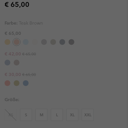
Regular price:
€ 65,00
Farbe:
Teak Brown
€ 65,00
Regular price:
Sale price:
€ 42,00
€ 65,00
Regular price:
Sale price:
€ 30,00
€ 65,00
Größe:
XS
S
M
L
XL
XXL