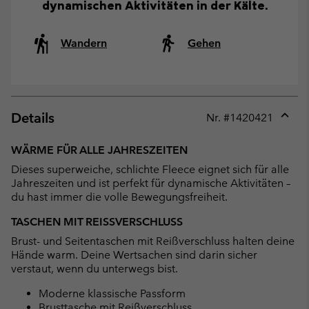
dynamischen Aktivitäten in der Kälte.
Wandern
Gehen
Details
Nr. #
1420421
Expan
or
WÄRME FÜR ALLE JAHRESZEITEN
collap
Dieses superweiche, schlichte Fleece eignet sich für alle
sectio
Jahreszeiten und ist perfekt für dynamische Aktivitäten –
du hast immer die volle Bewegungsfreiheit.
TASCHEN MIT REISSVERSCHLUSS
Brust- und Seitentaschen mit Reißverschluss halten deine
Hände warm. Deine Wertsachen sind darin sicher
verstaut, wenn du unterwegs bist.
Moderne klassische Passform
Brusttasche mit Reißverschluss