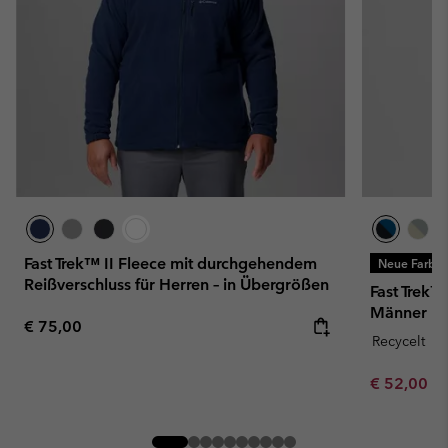
Fast Trek™ II Fleece mit durchgehendem
Neue Farbe
Reißverschluss für Herren – in Übergrößen
Fast Trek™
Männer
Regular price:
€ 75,00
Recycelt
Minimum sa
€ 52,00
-