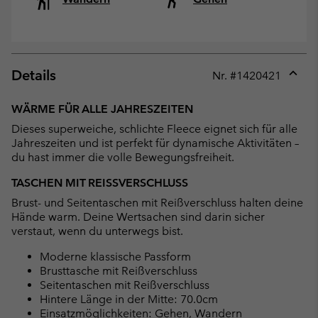
Details
Nr. #
1420421
Expan
or
WÄRME FÜR ALLE JAHRESZEITEN
collap
Dieses superweiche, schlichte Fleece eignet sich für alle
sectio
Jahreszeiten und ist perfekt für dynamische Aktivitäten –
du hast immer die volle Bewegungsfreiheit.
TASCHEN MIT REISSVERSCHLUSS
Brust- und Seitentaschen mit Reißverschluss halten deine
Hände warm. Deine Wertsachen sind darin sicher
verstaut, wenn du unterwegs bist.
Moderne klassische Passform
Brusttasche mit Reißverschluss
Seitentaschen mit Reißverschluss
Hintere Länge in der Mitte: 70.0cm
Einsatzmöglichkeiten: Gehen, Wandern