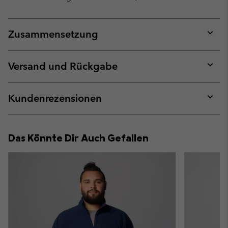
Zusammensetzung
Expan
or
collap
Versand und Rückgabe
sectio
Expan
or
collap
Kundenrezensionen
sectio
Expan
or
collap
Das Könnte Dir Auch Gefallen
sectio