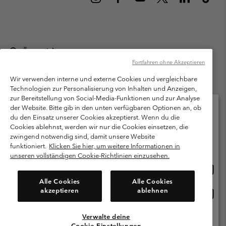
Österreich
Fortfahren ohne Akzeptieren
©
2026
Columbia Sportswear Austria GmbH. Moosfeldstraße 1, 5101
Bergheim, Salzburg Österreich. Alle Rechte vorbehalten.
Wir verwenden interne und externe Cookies und vergleichbare
Technologien zur Personalisierung von Inhalten und Anzeigen,
Nutzungsbedingungen
Allgemeine Verkaufsbedingungen
Garantie
zur Bereitstellung von Social-Media-Funktionen und zur Analyse
Datenschutzerklärung
der Website. Bitte gib in den unten verfügbaren Optionen an, ob
du den Einsatz unserer Cookies akzeptierst. Wenn du die
Bestimmungen und Bedingungen des Mitglieder Programms
Cookies ablehnst, werden wir nur die Cookies einsetzen, die
Bitte wählen Sie Ihr Lieferland und Ihre Sprache
zwingend notwendig sind, damit unsere Website
Nutzungsbedingungen Für Nutzergenerierte Inhalte
Impressum
Online-Einkauf verfügbar
funktioniert.
Klicken Sie hier, um weitere Informationen in
Cookies
unseren vollständigen Cookie-Richtlinien einzusehen.
Online
United States
Einkau
Kundenservice: Mo- Fr. 9:00 - 13:00 & 14:00- 18:00 Uhr
Alle Cookies
Alle Cookies
(+)43720880525
verfü
akzeptieren
ablehnen
Online
Österreich
Einkau
verfü
Verwalte deine
Alle Länder Anzeigen
Cookie-Einstellungen