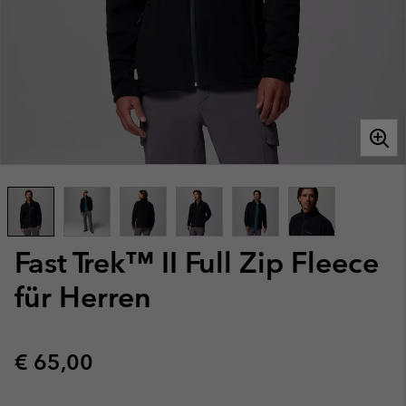
Fast Trek™ II Full Zip Fleece
für Herren
Regular price:
€ 65,00