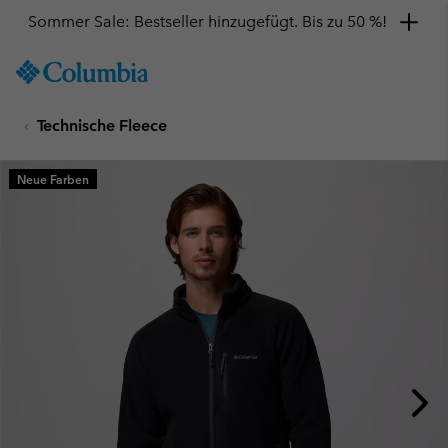
Sommer Sale: Bestseller hinzugefügt. Bis zu 50 %!
SKIP
Columbia
TO
Sportswear
CONTENT
Technische Fleece
SKIP
TO
MAIN
Neue Farben
NAV
SKIP
TO
SEARCH