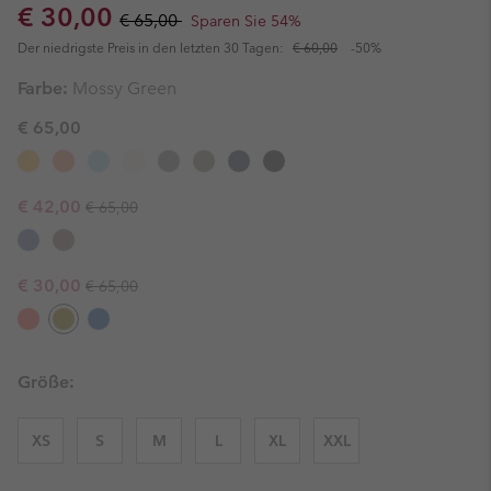
Sale price:
Regular price:
€ 30,00
€ 65,00
Sparen Sie 54%
Der niedrigste Preis in den letzten 30 Tagen:
€ 60,00
-50%
Farbe:
Mossy Green
€ 65,00
Regular price:
Sale price:
€ 42,00
€ 65,00
Regular price:
Sale price:
€ 30,00
€ 65,00
Größe:
XS
S
M
L
XL
XXL