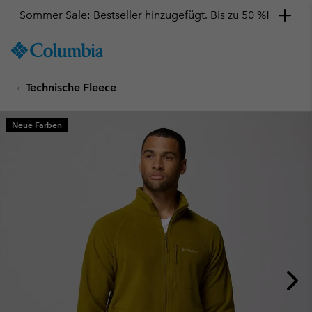
Sommer Sale: Bestseller hinzugefügt. Bis zu 50 %!
SKIP
Columbia
TO
Sportswear
CONTENT
Technische Fleece
SKIP
TO
MAIN
Neue Farben
NAV
SKIP
TO
SEARCH