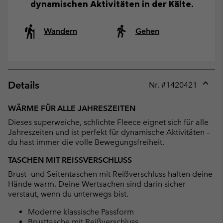
dynamischen Aktivitäten in der Kälte.
Wandern
Gehen
Details
Nr. #
1420421
Expan
or
WÄRME FÜR ALLE JAHRESZEITEN
collap
Dieses superweiche, schlichte Fleece eignet sich für alle
sectio
Jahreszeiten und ist perfekt für dynamische Aktivitäten –
du hast immer die volle Bewegungsfreiheit.
TASCHEN MIT REISSVERSCHLUSS
Brust- und Seitentaschen mit Reißverschluss halten deine
Hände warm. Deine Wertsachen sind darin sicher
verstaut, wenn du unterwegs bist.
Moderne klassische Passform
Brusttasche mit Reißverschluss