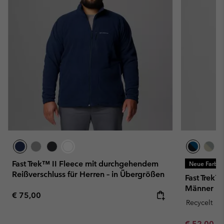
Fast Trek™ II Fleece mit durchgehendem
Neue Farbe
Reißverschluss für Herren – in Übergrößen
Fast Trek™
Männer
Regular price:
€ 75,00
Recycelt
Minimum sa
€ 52,00
-