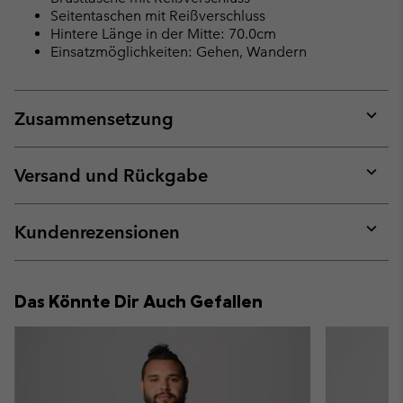
Seitentaschen mit Reißverschluss
Hintere Länge in der Mitte: 70.0cm
Einsatzmöglichkeiten: Gehen, Wandern
Zusammensetzung
Expan
or
collap
Versand und Rückgabe
sectio
Expan
or
collap
Kundenrezensionen
sectio
Expan
or
collap
Das Könnte Dir Auch Gefallen
sectio