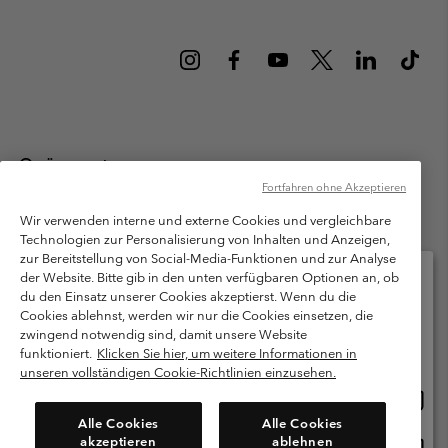
Österreich
Fortfahren ohne Akzeptieren
©
2026
Columbia Sportswear Austria GmbH. Moosfeldstraße 1, 5101
Bergheim, Salzburg Österreich. Alle Rechte vorbehalten.
Wir verwenden interne und externe Cookies und vergleichbare
Technologien zur Personalisierung von Inhalten und Anzeigen,
Nutzungsbedingungen
Allgemeine Verkaufsbedingungen
Garantie
zur Bereitstellung von Social-Media-Funktionen und zur Analyse
Datenschutzerklärung
der Website. Bitte gib in den unten verfügbaren Optionen an, ob
du den Einsatz unserer Cookies akzeptierst. Wenn du die
Bestimmungen und Bedingungen des Mitglieder Programms
Cookies ablehnst, werden wir nur die Cookies einsetzen, die
Bitte wählen Sie Ihr Lieferland und Ihre Sprache
zwingend notwendig sind, damit unsere Website
Nutzungsbedingungen Für Nutzergenerierte Inhalte
Impressum
Online-Einkauf verfügbar
funktioniert.
Klicken Sie hier, um weitere Informationen in
Cookies
unseren vollständigen Cookie-Richtlinien einzusehen.
Online
United States
Einkau
Kundenservice: Mo- Fr. 9:00 - 13:00 & 14:00- 18:00 Uhr
Alle Cookies
Alle Cookies
(+)43720880525
verfü
akzeptieren
ablehnen
Online
Österreich