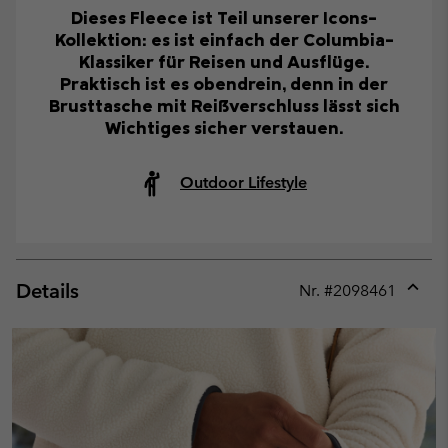
Dieses Fleece ist Teil unserer Icons-
Kollektion: es ist einfach der Columbia-
Klassiker für Reisen und Ausflüge.
Praktisch ist es obendrein, denn in der
Brusttasche mit Reißverschluss lässt sich
Wichtiges sicher verstauen.
Outdoor Lifestyle
Details
Nr. #
2098461
Expan
or
collap
sectio