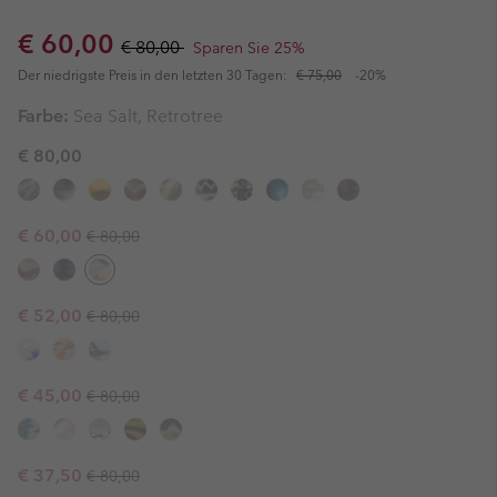
Sale price:
Regular price:
€ 60,00
€ 80,00
Sparen Sie 25%
Der niedrigste Preis in den letzten 30 Tagen:
€ 75,00
-20%
Farbe:
Sea Salt, Retrotree
€ 80,00
Regular price:
Sale price:
€ 60,00
€ 80,00
Regular price:
Sale price:
€ 52,00
€ 80,00
Regular price:
Sale price:
€ 45,00
€ 80,00
Regular price:
Sale price:
€ 37,50
€ 80,00