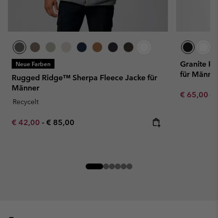
Granite Po
Neue Farben
für Männe
Rugged Ridge™ Sherpa Fleece Jacke für
Männer
Sale price:
Re
€ 65,00
€ 
Recycelt
Minimum sale price:
Maximum price:
€ 42,00
-
€ 85,00