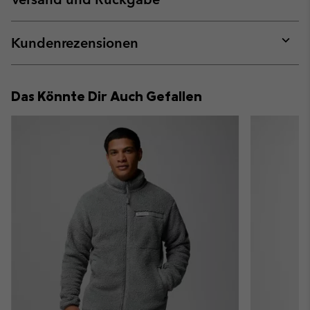
sectio
Expan
or
collap
Kundenrezensionen
sectio
Expan
or
collap
Das Könnte Dir Auch Gefallen
sectio