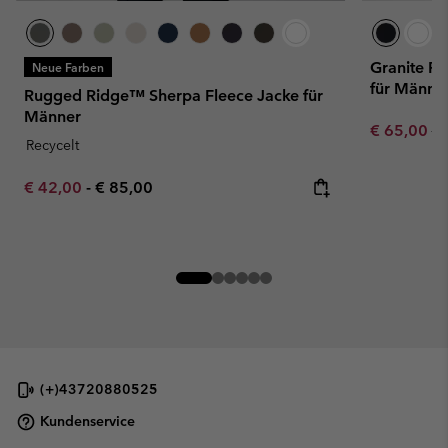
Granite Po
Neue Farben
für Männe
Rugged Ridge™ Sherpa Fleece Jacke für
Männer
Sale price:
Re
€ 65,00
€ 
Recycelt
Minimum sale price:
Maximum price:
€ 42,00
-
€ 85,00
(+)43720880525
Kundenservice