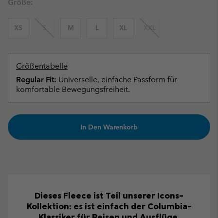
Größe:
XS
S
M
L
XL
XXL
Größentabelle
Regular Fit:
Universelle, einfache Passform für
komfortable Bewegungsfreiheit.
In Den Warenkorb
Dieses Fleece ist Teil unserer Icons-
Kollektion: es ist einfach der Columbia-
Klassiker für Reisen und Ausflüge.