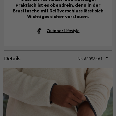
Praktisch ist es obendrein, denn in der
Brusttasche mit Reißverschluss lässt sich
Wichtiges sicher verstauen.
Outdoor Lifestyle
Details
Nr. #
2098461
Expan
or
collap
sectio