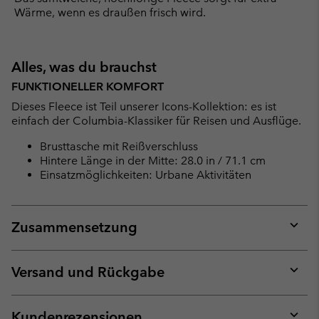
Wärme, wenn es draußen frisch wird.
Alles, was du brauchst
FUNKTIONELLER KOMFORT
Dieses Fleece ist Teil unserer Icons-Kollektion: es ist
einfach der Columbia-Klassiker für Reisen und Ausflüge.
Brusttasche mit Reißverschluss
Hintere Länge in der Mitte: 28.0 in / 71.1 cm
Einsatzmöglichkeiten: Urbane Aktivitäten
Zusammensetzung
Expan
or
collap
Versand und Rückgabe
sectio
Expan
or
collap
Kundenrezensionen