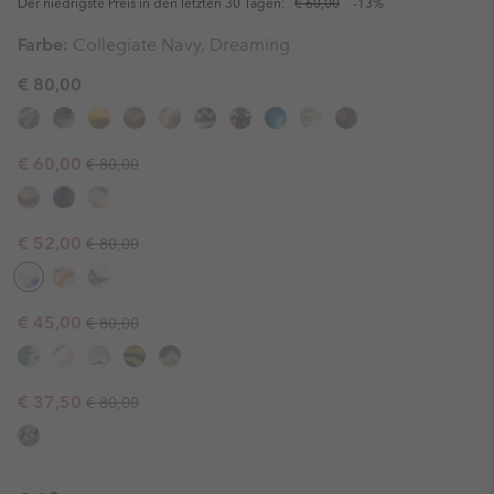
Der niedrigste Preis in den letzten 30 Tagen:
€ 60,00
-13%
Farbe:
Collegiate Navy, Dreaming
€ 80,00
Regular price:
Sale price:
€ 60,00
€ 80,00
Regular price:
Sale price:
€ 52,00
€ 80,00
Regular price:
Sale price:
€ 45,00
€ 80,00
Regular price:
Sale price:
€ 37,50
€ 80,00