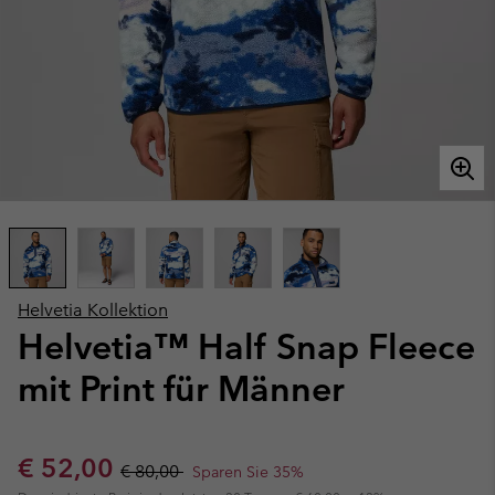
Helvetia Kollektion
Helvetia™ Half Snap Fleece
mit Print für Männer
Sale price:
Regular price:
€ 52,00
€ 80,00
Sparen Sie 35%