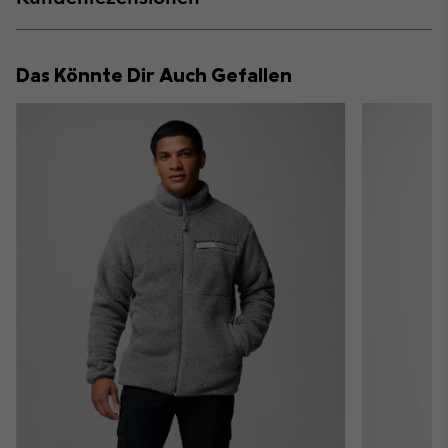
sectio
Expan
or
collap
Das Könnte Dir Auch Gefallen
sectio