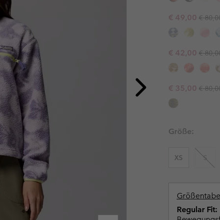
Jacken
Freizeithosen
Lauf- und Wander-Leggings
Ski- & Win
Ski- & Wint
Regula
Sale price:
€ 49,00
€ 80,0
Fleecejacken
Shorts
Freizeithosen
Bekleidu
Alle Frau
Skihosen
Shorts
Übergrö
Regula
Sale price:
€ 42,00
€ 80,0
Röcke, Kleider & Hosenröcke
Unterwäsche & Socken
Alle Män
Skihosen
Funktionsshirts
Regula
Sale price:
€ 35,00
€ 80,0
Unterwäsche & Socken
Socken
Unterwäschelinie
Funktionsshirts
Socken
Größe:
XS
S
Größentabe
Regular Fit:
Bewegungsfr