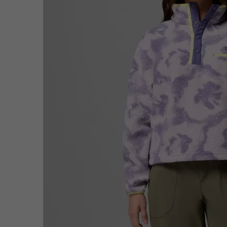
Fleecejacken
Fleecejacken
Omni-MAX™
Amaze™
Technische Fleece
Technische Fleece
Omni-MAX™
Sherpa fleece
Sherpa Fleece
Alltags-Fleece
Alltags-Fleece
Fleecewesten
Fleecewesten