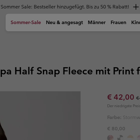
Hol dir einen 10 %-Gutschein
Sommer-Sale
Neu & angesagt
Männer
Frauen
Kin
n
n
re)
Oberteile
Oberteile
Mädchen (4-18 jahre)
Damenschuhe
Equipment
Kinder
Schuhe
Schuhe
Schuhe
Kinder
Nach Akt
T-Shirts
T-Shirts
Jacken & Westen
Wanderschuhe
Rucksäcke
Wandersch
Wandersch
Schuhe für
Schuhe für
🥾 Wander
32-39EU)
32-39EU)
shirts
chuhe
Hemden
Hemden
Fleecejacken & Sweatshirts
Sandalen & Sommerschuhe
Duffle-bags, Bauch- &
Sandalen 
Sandalen 
🏙 Urbane 
Seitentaschen
Schuhe für 
Schuhe für 
pa Half Snap Fleece mit Print 
huhe
Poloshirts
Tank-top
T-Shirts
Wasserdichte Schuhe
Wasserdich
Wasserdich
☀ Sommer-A
31EU)
31EU)
Flaschen
Sweatshirts
Sweatshirts
Hosen
Freizeitschuhe
Freizeitsch
Freizeitsch
⛷ Ski & Sn
Jungenschu
Jungenschu
Hiking-Guides
Technologien
Ü
Wanderstöcke
Shorts
Trail Running Schuhe
Trail Runni
Trail Runni
und Community
Reflektierend
U
Mädchensch
Mädchensch
Hosen
Hosen
Sale price
R
€ 42,00
The Hike Hub
U
Neue 
€
Isolierend
39EU)
39EU)
cken
cken
Accessoires
Winterstiefel
Winterstiefe
Winterstiefe
Die neuesten Titanium-
Erreiche alles
P
Megamarsch
T
Wasserfest
Der niedrigste Prei
Wanderhosen
Wanderhosen
Artikel
Neues Trailrunning-Gear, mit
Z
G
Sonnenschutz
Alle Kind
Alle Sch
Performance-Gear für
dem du
u
Kleinkinder & Babys (0-4
Accessoi
Accessoi
Kurze Wanderhosen
Kurze Wanderhosen
Farbe:
Stormw
Kühlend
Abenteuer mit
schneller orankommst.
jahre)
höchsten Anforderungen.
Dämpfung
Wandelbare Hosen
Wandelbare Hosen
Caps & Hat
Caps & Hat
€ 80,00
Bodenhaftung
Anzüge
Regenhosen
Regenhosen
Mützen & S
Mützen & S