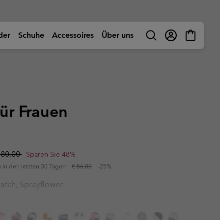
der
Schuhe
Accessoires
Über uns
Suche
Anmelden
Mini
Cart
ivität shoppen
Nach Aktivität shoppen
Nach Aktivität shoppen
Nach Aktivität shoppen
Nach Aktivität shoppen
uhe
uhe
 Jugendiche (größen
 Jugendiche (größen
n
🥾 Wandern
🥾 Wandern
🥾 Wandern
🥾 Wandern
& Sommerschuhe
& Sommerschuhe
Abenteuer
☀ Sommer Aktivitäten
☀ Sommer Aktivitäten
☀ Sommer-Aktivitäten
🚶🏼‍♂️ Gehen
Kinder (größen 25-
Kinder (größen 25-
für Frauen
te Schuhe
te Schuhe
ktivitäten
🏙 Urbane Abenteuer
🏙 Urbane Abenteuer
🏙 Urbane Abenteuer
🏃🏼‍♂️ Trail-Running
uhe
uhe
ow
🏃🏼‍♂️ Trail Running
🏃🏼‍♀️ Trail Running
⛷ Ski & Snowboard
🏃🏼‍♀️ Schnelle Wanderungen
he (größen 25-39EU)
he (größen 25-39EU)
ber uns
Columbia UNLOCK -
ng Schuhe
ng Schuhe
🐟 Fishing
🐟 Angelbekleidung
❄ Winter und Schnee
Mitglieder‑Programm
nsere Geschichte
uhe (größen 25-
uhe (größen 25-
Produkthilfe
:
egular price:
nternehmensverantwortung
Farben
 80,00
Sparen Sie 48%
l
l
⛷ Ski & Snowboard
⛷ Ski & Snow
erformance Fishing Gear
Das beliebteste Gear
ough Mother Outdoor
Produkthilfe
s in den letzten 30 Tagen:
€ 56,00
-25%
Finde die richtigen Schuhe
uverlässige Performance auf
Bewährte Favoriten. Auf diese
uide
er-Produkte
uhe
nd abseits des Wassers.
Artikel kannst du
res
res
Produkthilfe
Produkthilfe
Produktberater für Kinder-Jacken
Schuhberater
atch, Sprayflower
dich verlassen.
– Jungen
s
s
Finde die richtigen Schuhe
Finde die richtigen Schuhe
chals
chals
Finde die perfekte jacke
Finde Die Perfekte Jacke