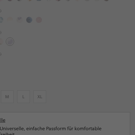
terhandschuhe
er Handschuhe
Guide Für Wasserdichte Artikel
Guide Für Wasserdichte Artikel
r price:
0
ng in
en-Produkte
ßen
r price:
0
ner-Produkte
r price:
0
M
L
XL
lle
Universelle, einfache Passform für komfortable
eiheit.