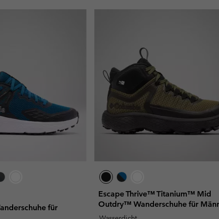
Escape Thrive™ Titanium™ Mid
Outdry™ Wanderschuhe für Män
nderschuhe für
Wasserdicht