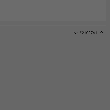
Nr. #
2103761
Expan
or
collap
sectio