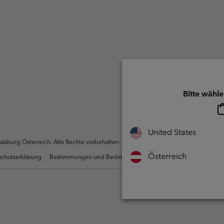
Bitte wähle
United States
zburg Österreich. Alle Rechte vorbehalten.
Österreich
chutzerklärung
Bestimmungen und Bedingungen des Mitglieder Programms