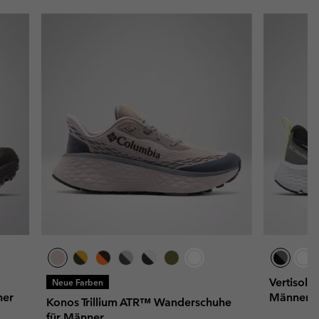
Vertisol 
Neue Farben
ner
Männer
Konos Trillium ATR™ Wanderschuhe
für Männer