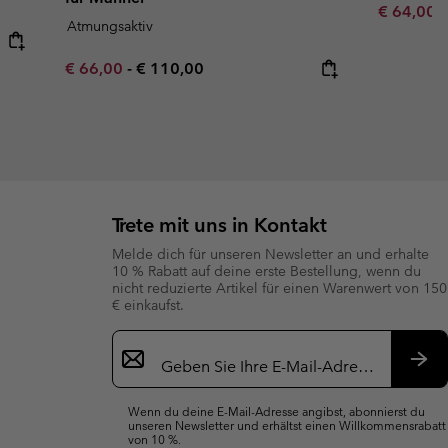
Sale price
R
€ 64,00
€
Atmungsaktiv
Minimum sale price:
Maximum price:
€ 66,00
-
€ 110,00
Trete mit uns in Kontakt
Melde dich für unseren Newsletter an und erhalte
10 % Rabatt auf deine erste Bestellung, wenn du
nicht reduzierte Artikel für einen Warenwert von 150
€ einkaufst.
Newsletter-
Anmeldung
Abo
Wenn du deine E-Mail-Adresse angibst, abonnierst du
unseren Newsletter und erhältst einen Willkommensrabatt
von 10 %.