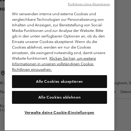
Fortfahren ohne Akzeptieren
Häufig gestellte Fragen
Wir verwenden interne und externe Cookies und
vergleichbare Technologien zur Personalisierung von
Inhalten und Anzeigen, zur Bereitstellung von Social-
Media-Funktionen und zur Analyse der Website. Bitte
gib in den unten verfügbaren Optionen an, ob du den
Einsatz unserer Cookies akzeptierst. Wenn du die
Cookies ablehnst, werden wir nur die Cookies
einsetzen, die zwingend notwendig sind, damit unsere
Website funktioniert.
Klicken Sie hier, um weitere
Informationen in unseren vollständigen Cookie-
Richtlinien einzusehen.
Österreich
Alle Cookies akzeptieren
©
2026
Columbia Sportswear Austria GmbH. Moosfeldstraße 1, 5101 Bergheim, Sal
Nutzungsbedingungen
Allgemeine Verkaufsbedingungen
Garantie
Datens
Alle Cookies ablehnen
Kundenservice: Mo- Fr. 9:00 - 13:00 & 14:00- 18:00 Uhr
(+)43720880525
Verwalte deine Cookie-Einstellungen