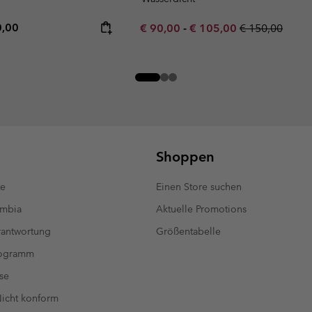
rice:
mum price:
0,00
Minimum sale price:
Maximum sale price:
Regular price:
€ 90,00
-
€ 105,00
€ 150,00
Shoppen
te
Einen Store suchen
umbia
Aktuelle Promotions
antwortung
Größentabelle
rogramm
se
 Nicht konform