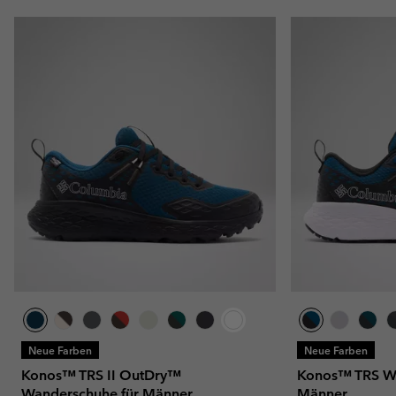
Neue Farben
Neue Farben
Konos™ TRS II OutDry™
Konos™ TRS Wa
Wanderschuhe für Männer
Männer