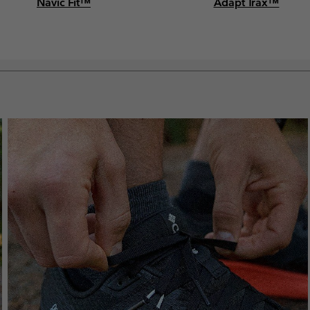
Navic Fit™
Adapt Trax™