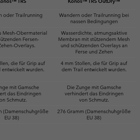
Konos™ TRS
Konos™ TRS OutDry™
 oder Trailrunning
Wandern oder Trailrunning bei
nassen Bedingungen
s Mesh-Obermaterial
Wasserdichte, atmungsaktive
hützenden Fersen-
Membran mit stützendem Mesh
Zehen-Overlays.
und schützenden Overlays an
Ferse und Zehen
len, die für Grip auf
4 mm Stollen, die für Grip auf
l entwickelt wurden.
dem Trail entwickelt wurden.
unge mit Gamsche
Die Zunge mit Gamsche
ert das Eindringen
verhindert das Eindringen
on Schmutz.
von Schmutz.
m (Damenschuhgröße
276 Gramm (Damenschuhgröße
EU 38)
EU 38)