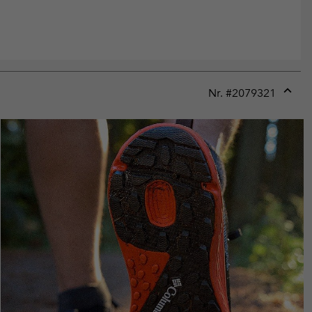
Nr. #
2079321
Expan
or
collap
sectio