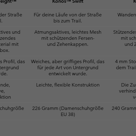
weight™
Konos™ Swift
der Straße
Für deine Läufe von der Straße
Wandern
l.
bis zum Trail.
tives und
Atmungsaktives, leichtes Mesh
Stützende
tzendes
mit schützenden Fersen-
mit sc
rial mit
und Zehenkappen.
und 
nbox.
 Profil, das
Weiches, aber griffiges Profil, das
4 mm Stol
ntergrund
für jede Art von Untergrund
dem Trai
rde.
entwickelt wurde.
ende,
Leichte, flexible Konstruktion
Die Z
ve,
verhind
uktion
v
chuhgröße
226 Gramm (Damenschuhgröße
240 Gram
EU 38)