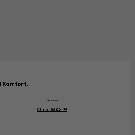
d Komfort.
Omni-MAX™