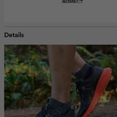
Techlite+™
Details