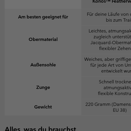
Konos™ Feather
Für deine Läufe von 
Am besten geeignet für
bis zum Trai
Leichtes, atmungsak
zugleich unterstü
Obermaterial
Jacquard-Obermate
flexibler Zehe
Weiches, aber griffiges
Außensohle
für jede Art von U
entwickelt wu
Schnell trockn
Zunge
atmungsakti
flexible Konstr
220 Gramm (Damens
Gewicht
EU 38)
Alles, was du brauchst