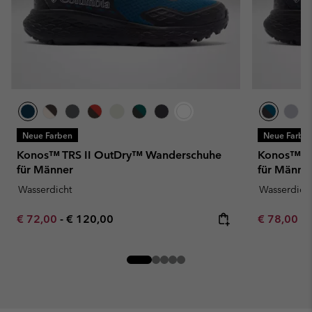
Neue Farben
Neue Farbe
Konos™ TRS II OutDry™ Wanderschuhe
Konos™ T
für Männer
für Männe
Wasserdicht
Wasserdich
Minimum sale price:
Maximum price:
Minimum sa
€ 72,00
-
€ 120,00
€ 78,00
-