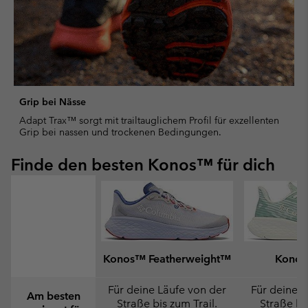
Grip bei Nässe
Adapt Trax™ sorgt mit trailtauglichem Profil für exzellenten
Grip bei nassen und trockenen Bedingungen.
Finde den besten Konos™ für dich
Konos™ Featherweight™
Konos
Für deine Läufe von der
Für deine L
Am besten
Straße bis zum Trail.
Straße bis