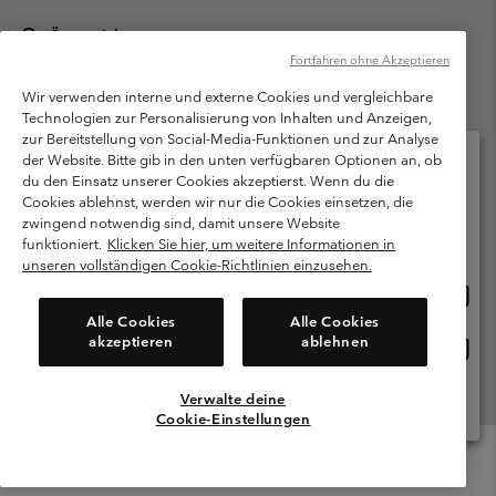
Österreich
Fortfahren ohne Akzeptieren
©
2026
Columbia Sportswear Austria GmbH. Moosfeldstraße 1, 5101
Bergheim, Salzburg Österreich. Alle Rechte vorbehalten.
Wir verwenden interne und externe Cookies und vergleichbare
Technologien zur Personalisierung von Inhalten und Anzeigen,
Nutzungsbedingungen
Allgemeine Verkaufsbedingungen
Garantie
zur Bereitstellung von Social-Media-Funktionen und zur Analyse
Datenschutzerklärung
der Website. Bitte gib in den unten verfügbaren Optionen an, ob
du den Einsatz unserer Cookies akzeptierst. Wenn du die
Bestimmungen und Bedingungen des Mitglieder Programms
Cookies ablehnst, werden wir nur die Cookies einsetzen, die
Bitte wählen Sie Ihr Lieferland und Ihre Sprache
zwingend notwendig sind, damit unsere Website
Nutzungsbedingungen Für Nutzergenerierte Inhalte
Impressum
Online-Einkauf verfügbar
funktioniert.
Klicken Sie hier, um weitere Informationen in
Cookies
unseren vollständigen Cookie-Richtlinien einzusehen.
Online
United States
Einkau
Kundenservice: Mo- Fr. 9:00 - 13:00 & 14:00- 18:00 Uhr
Alle Cookies
Alle Cookies
(+)43720880525
verfü
akzeptieren
ablehnen
Online
Österreich
Einkau
verfü
Verwalte deine
Alle Länder Anzeigen
Cookie-Einstellungen
Menu
Suche
Anmelden
Mini