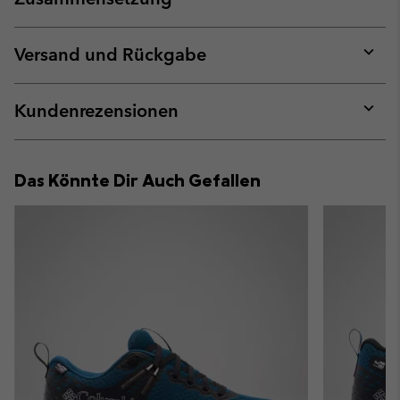
Expan
or
collap
Versand und Rückgabe
sectio
Expan
or
collap
Kundenrezensionen
sectio
Expan
or
collap
Das Könnte Dir Auch Gefallen
sectio