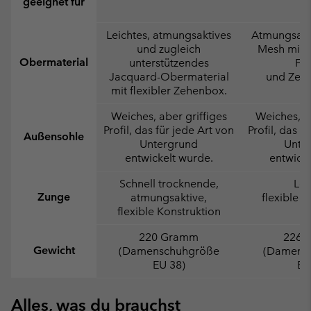
geeignet für
Leichtes, atmungsaktives
Atmungsakti
und zugleich
Mesh mit 
Obermaterial
unterstützendes
Fer
Jacquard-Obermaterial
und Zeh
mit flexibler Zehenbox.
Weiches, aber griffiges
Weiches, ab
Profil, das für jede Art von
Profil, das f
Außensohle
Untergrund
Unte
entwickelt wurde.
entwicke
Schnell trocknende,
Lei
Zunge
atmungsaktive,
flexible K
flexible Konstruktion
220 Gramm
226 
Gewicht
(Damenschuhgröße
(Damens
EU 38)
EU
Alles, was du brauchst