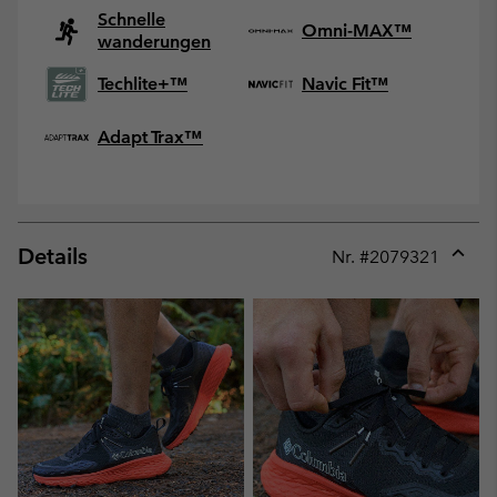
Schnelle
Omni-MAX™
wanderungen
Techlite+™
Navic Fit™
Adapt Trax™
Details
Nr. #
2079321
Expan
or
collap
sectio