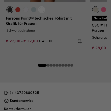
Parsons Point™ techisches T-Shirt mit
Neue Farbe
Grafik für Frauen
CSC™ Heavy
Frauen
Schweißaufnahme
Schwergewi
Minimum sale price:
Maximum sale price:
Regular price:
€ 22,00
-
€ 27,00
€ 45,00
Minimum sa
€ 28,00
-
(+)43720880525
Kundenservice
Kontaktformular