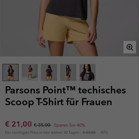
Parsons Point™ techisches
Scoop T-Shirt für Frauen
Sale price:
Regular price:
€ 21,00
€ 35,00
Sparen Sie 40%
Der niedrigste Preis in den letzten 30 Tagen:
€ 35,00
-40%