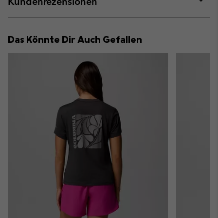
Kundenrezensionen
sectio
Expan
or
collap
Das Könnte Dir Auch Gefallen
sectio