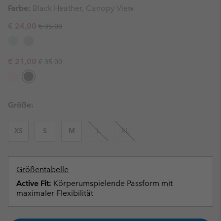
Farbe:
Black Heather, Canopy View
Regular price:
Sale price:
€ 24,00
€ 35,00
Regular price:
Sale price:
€ 21,00
€ 35,00
Größe:
XS
S
M
L
XL
Größentabelle
Active Fit:
Körperumspielende Passform mit
maximaler Flexibilität