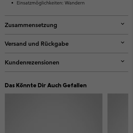
Einsatzmöglichkeiten: Wandern
Zusammensetzung
Expan
or
collap
Versand und Rückgabe
sectio
Expan
or
collap
Kundenrezensionen
sectio
Expan
or
collap
Das Könnte Dir Auch Gefallen
sectio