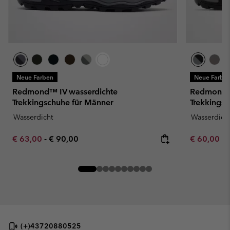
Neue Farben
Neue Farbe
Redmond™ IV wasserdichte
Redmond™ 
Trekkingschuhe für Männer
Trekkings
Wasserdicht
Wasserdich
Minimum sale price:
Maximum price:
Minimum sa
€ 63,00
-
€ 90,00
€ 60,00
-
(+)43720880525