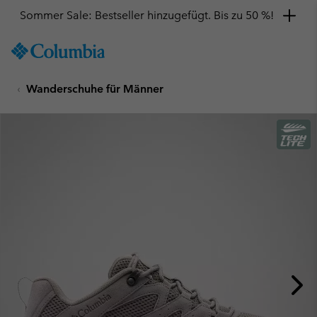
Sommer Sale: Bestseller hinzugefügt. Bis zu 50 %!
SKIP
Columbia
TO
Sportswear
CONTENT
Wanderschuhe für Männer
SKIP
TO
MAIN
NAV
SKIP
TO
SEARCH