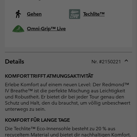
Gehen
Techlite™
Omni-Grip™ Live
Details
Nr. #
2150221
Expan
or
KOMFORT TRIFFT ATMUNGSAKTIVITÄT
collap
Erlebe Komfort auf einem neuen Level: Der Redmond™
sectio
IV Breathe™ ist die perfekte Mischung aus Leichtigkeit
und Robustheit. Er bietet dir bei jeder Tour genau den
Schutz und Halt, den du brauchst, um völlig unbeschwert
unterwegs zu sein.
KOMFORT FÜR LANGE TAGE
Die Techlite™ Eco-Innensohle besteht zu 20 % aus
recyceltem Material und bietet dir nachhaltigen Komfort.