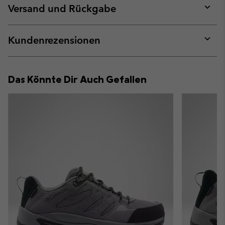
collap
Versand und Rückgabe
sectio
Expan
or
collap
Kundenrezensionen
sectio
Expan
or
collap
Das Könnte Dir Auch Gefallen
sectio