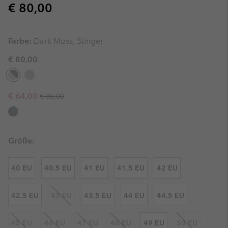
Regular price:
€ 80,00
Farbe:
Dark Moss, Stinger
€ 80,00
Regular price:
Sale price:
€ 64,00
€ 80,00
Größe:
40 EU
40.5 EU
41 EU
41.5 EU
42 EU
42.5 EU
43 EU
43.5 EU
44 EU
44.5 EU
45 EU
46 EU
47 EU
48 EU
49 EU
50 EU