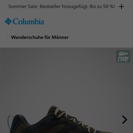
Sommer Sale: Bestseller hinzugefügt. Bis zu 50 %!
SKIP
Columbia
TO
Sportswear
CONTENT
Wanderschuhe für Männer
SKIP
TO
MAIN
NAV
SKIP
TO
SEARCH