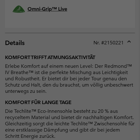
Omni-Grip™ Live
Details
Nr. #
2150221
Expan
or
KOMFORT TRIFFT ATMUNGSAKTIVITÄT
collap
Erlebe Komfort auf einem neuen Level: Der Redmond™
sectio
IV Breathe™ ist die perfekte Mischung aus Leichtigkeit
und Robustheit. Er bietet dir bei jeder Tour genau den
Schutz und Halt, den du brauchst, um völlig unbeschwert
unterwegs zu sein.
KOMFORT FÜR LANGE TAGE
Die Techlite™ Eco-Innensohle besteht zu 20 % aus
recyceltem Material und bietet dir nachhaltigen Komfort.
Gleichzeitig sorgt die leichte Techlite™ Zwischensohle für
eine erstklassige Dämpfung und gibt dir bei jedem
Schritt Energie zurück.