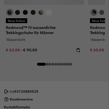
Neue Farben
Neue Farbe
Redmond™ IV wasserdichte
Redmond™ 
Trekkingschuhe für Männer
Trekkings
Wasserdicht
Wasserdich
Minimum sale price:
Maximum price:
Minimum sa
€ 63,00
-
€ 90,00
€ 60,00
-
(+)43720880525
Kundenservice
Kontaktformular