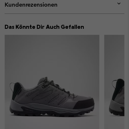
collap
Kundenrezensionen
sectio
Expan
or
collap
Das Könnte Dir Auch Gefallen
sectio