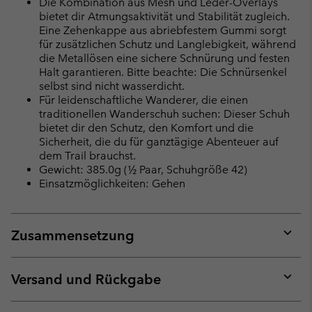
Die Kombination aus Mesh und Leder-Overlays
bietet dir Atmungsaktivität und Stabilität zugleich.
Eine Zehenkappe aus abriebfestem Gummi sorgt
für zusätzlichen Schutz und Langlebigkeit, während
die Metallösen eine sichere Schnürung und festen
Halt garantieren. Bitte beachte: Die Schnürsenkel
selbst sind nicht wasserdicht.
Für leidenschaftliche Wanderer, die einen
traditionellen Wanderschuh suchen: Dieser Schuh
bietet dir den Schutz, den Komfort und die
Sicherheit, die du für ganztägige Abenteuer auf
dem Trail brauchst.
Gewicht: 385.0g (½ Paar, Schuhgröße 42)
Einsatzmöglichkeiten: Gehen
Zusammensetzung
Expan
or
collap
Versand und Rückgabe
sectio
Expan
or