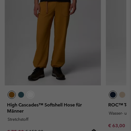
High Cascades™ Softshell Hose für
ROC™ Tech
Männer
Wasser- un
Stretchstoff
Minimum sa
€ 63,00
-