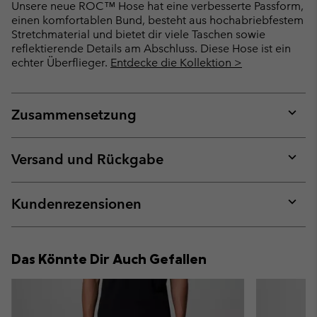
Unsere neue ROC™ Hose hat eine verbesserte Passform,
einen komfortablen Bund, besteht aus hochabriebfestem
Stretchmaterial und bietet dir viele Taschen sowie
reflektierende Details am Abschluss. Diese Hose ist ein
echter Überflieger.
Entdecke die Kollektion >
Zusammensetzung
Expan
or
collap
Versand und Rückgabe
sectio
Expan
or
collap
Kundenrezensionen
sectio
Expan
or
collap
Das Könnte Dir Auch Gefallen
sectio