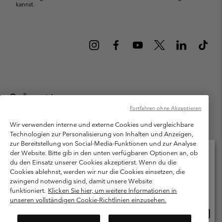
kannst.
Österreich
Fortfahren ohne Akzeptieren
©
2026
Columbia Sportswear Austria GmbH. Moosfeldstraße 1, 5101
Bergheim, Salzburg Österreich. Alle Rechte vorbehalten.
Wir verwenden interne und externe Cookies und vergleichbare
Technologien zur Personalisierung von Inhalten und Anzeigen,
Nutzungsbedingungen
Allgemeine Verkaufsbedingungen
Garantie
zur Bereitstellung von Social-Media-Funktionen und zur Analyse
Datenschutzerklärung
der Website. Bitte gib in den unten verfügbaren Optionen an, ob
du den Einsatz unserer Cookies akzeptierst. Wenn du die
Bestimmungen und Bedingungen des Mitglieder Programms
Cookies ablehnst, werden wir nur die Cookies einsetzen, die
Bitte wählen Sie Ihr Lieferland und Ihre Sprache
zwingend notwendig sind, damit unsere Website
Nutzungsbedingungen Für Nutzergenerierte Inhalte
Impressum
Online-Einkauf verfügbar
funktioniert.
Klicken Sie hier, um weitere Informationen in
Cookies
unseren vollständigen Cookie-Richtlinien einzusehen.
Online
United States
Einkau
Kundenservice: Mo- Fr. 9:00 - 13:00 & 14:00- 18:00 Uhr