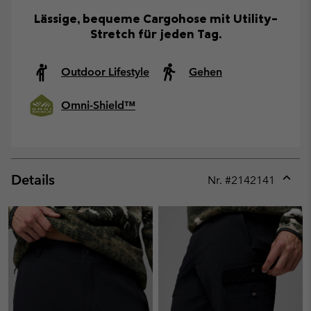
Lässige, bequeme Cargohose mit Utility-
Stretch für jeden Tag.
Outdoor Lifestyle
Gehen
Omni-Shield™
Details
Nr. #
2142141
Expan
or
collap
sectio