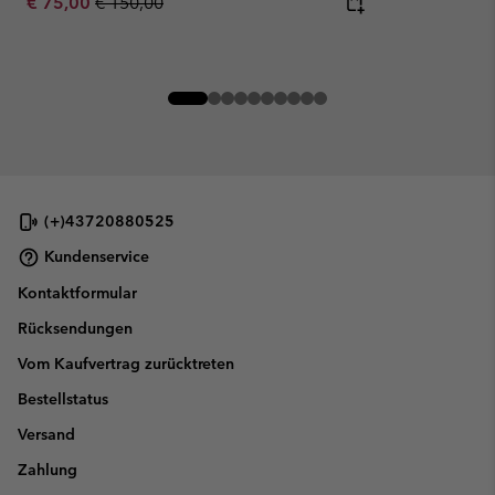
Sale price:
Regular price:
€ 75,00
€ 150,00
(+)43720880525
Kundenservice
Kontaktformular
Rücksendungen
Vom Kaufvertrag zurücktreten
Bestellstatus
Versand
Zahlung