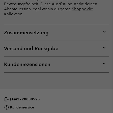
Bewegungsfreiheit. Diese Ausrüstung stärkt deinen
Abenteuersinn, egal wohin du gehst.
Shoppe die
Kollektion
Zusammensetzung
Expan
or
collap
Versand und Rückgabe
sectio
Expan
or
collap
Kundenrezensionen
sectio
Expan
or
collap
sectio
(+)43720880525
Kundenservice