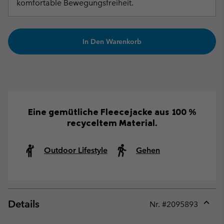
komfortable Bewegungsfreiheit.
In Den Warenkorb
Eine gemütliche Fleecejacke aus 100 %
recyceltem Material.
Outdoor Lifestyle
Gehen
Details
Nr. #
2095893
Expan
or