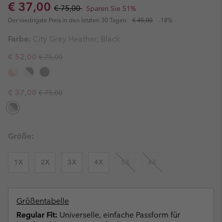
Sale price:
Regular price:
€ 37,00
€ 75,00
Sparen Sie 51%
Der niedrigste Preis in den letzten 30 Tagen:
€ 45,00
-18%
Farbe:
City Grey Heather, Black
Regular price:
Sale price:
€ 52,00
€ 75,00
Regular price:
Sale price:
€ 37,00
€ 75,00
Größe:
1X
2X
3X
4X
5X
6X
Größentabelle
Regular Fit:
Universelle, einfache Passform für