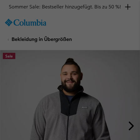
Sommer Sale: Bestseller hinzugefügt. Bis zu 50 %!
SKIP
Columbia
TO
Sportswear
CONTENT
Bekleidung in Übergrößen
SKIP
TO
MAIN
Sale
NAV
SKIP
TO
SEARCH