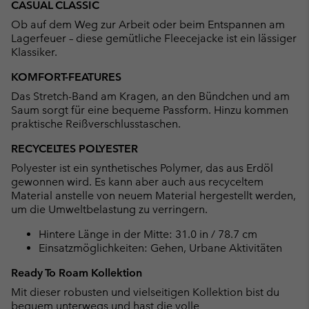
CASUAL CLASSIC
collap
Ob auf dem Weg zur Arbeit oder beim Entspannen am
sectio
Lagerfeuer – diese gemütliche Fleecejacke ist ein lässiger
Klassiker.
KOMFORT-FEATURES
Das Stretch-Band am Kragen, an den Bündchen und am
Saum sorgt für eine bequeme Passform. Hinzu kommen
praktische Reißverschlusstaschen.
RECYCELTES POLYESTER
Polyester ist ein synthetisches Polymer, das aus Erdöl
gewonnen wird. Es kann aber auch aus recyceltem
Material anstelle von neuem Material hergestellt werden,
um die Umweltbelastung zu verringern.
Hintere Länge in der Mitte: 31.0 in / 78.7 cm
Einsatzmöglichkeiten: Gehen, Urbane Aktivitäten
Ready To Roam Kollektion
Mit dieser robusten und vielseitigen Kollektion bist du
bequem unterwegs und hast die volle