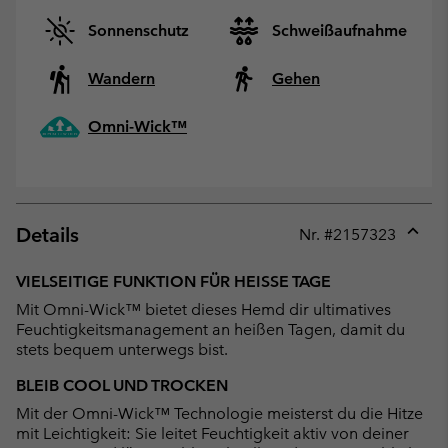
Sonnenschutz
Schweißaufnahme
Wandern
Gehen
Omni-Wick™
Details
Nr. #
2157323
Expan
or
VIELSEITIGE FUNKTION FÜR HEISSE TAGE
collap
Mit Omni-Wick™ bietet dieses Hemd dir ultimatives
sectio
Feuchtigkeitsmanagement an heißen Tagen, damit du
stets bequem unterwegs bist.
BLEIB COOL UND TROCKEN
Mit der Omni-Wick™ Technologie meisterst du die Hitze
mit Leichtigkeit: Sie leitet Feuchtigkeit aktiv von deiner