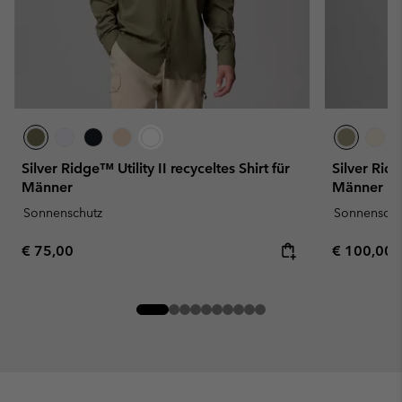
Silver Ridge™ Utility II recyceltes Shirt für
Silver Rid
Männer
Männer
Sonnenschutz
Sonnenschu
Regular price:
Regular pr
€ 75,00
€ 100,00