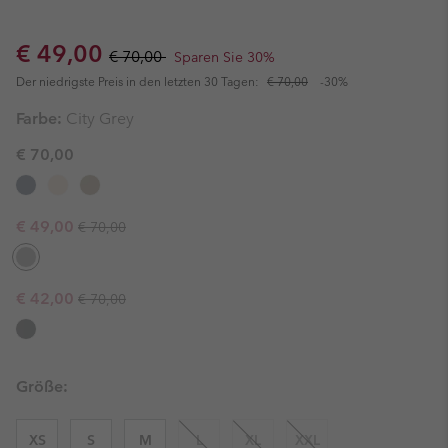
Sale price:
Regular price:
€ 49,00
€ 70,00
Sparen Sie 30%
Der niedrigste Preis in den letzten 30 Tagen:
€ 70,00
-30%
Farbe:
City Grey
€ 70,00
Regular price:
Sale price:
€ 49,00
€ 70,00
Regular price:
Sale price:
€ 42,00
€ 70,00
Größe:
XS
S
M
L
XL
XXL