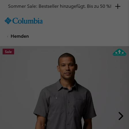
Sommer Sale: Bestseller hinzugefügt. Bis zu 50 %!
SKIP
Columbia
TO
Sportswear
CONTENT
Hemden
SKIP
TO
MAIN
Sale
NAV
SKIP
TO
SEARCH