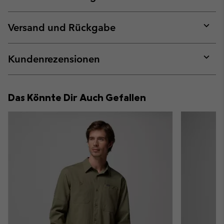
Expan
or
collap
Versand und Rückgabe
sectio
Expan
or
collap
Kundenrezensionen
sectio
Expan
or
collap
Das Könnte Dir Auch Gefallen
sectio