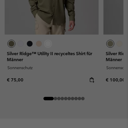
Silver Ridge™ Utility II recyceltes Shirt für
Silver Rid
Männer
Männer
Sonnenschutz
Sonnenschu
Regular price:
Regular pr
€ 75,00
€ 100,00