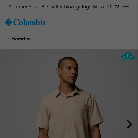
Sommer Sale: Bestseller hinzugefügt. Bis zu 50 %!
SKIP
Columbia
TO
Sportswear
CONTENT
Hemden
SKIP
TO
MAIN
NAV
SKIP
TO
SEARCH