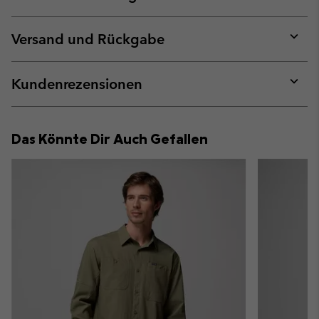
Expan
or
collap
Versand und Rückgabe
sectio
Expan
or
collap
Kundenrezensionen
sectio
Expan
or
collap
Das Könnte Dir Auch Gefallen
sectio