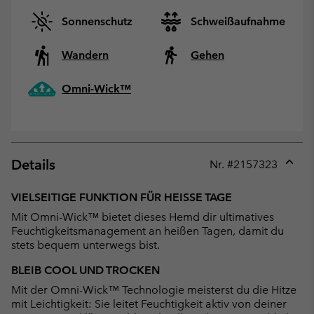
Sonnenschutz
Schweißaufnahme
Wandern
Gehen
Omni-Wick™
Details
Nr. #
2157323
Expan
or
VIELSEITIGE FUNKTION FÜR HEISSE TAGE
collap
Mit Omni-Wick™ bietet dieses Hemd dir ultimatives
sectio
Feuchtigkeitsmanagement an heißen Tagen, damit du
stets bequem unterwegs bist.
BLEIB COOL UND TROCKEN
Mit der Omni-Wick™ Technologie meisterst du die Hitze
mit Leichtigkeit: Sie leitet Feuchtigkeit aktiv von deiner