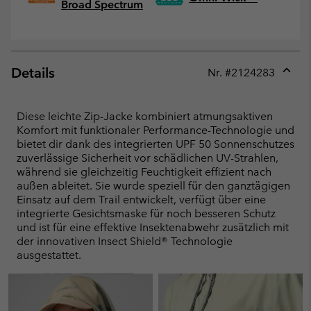
Broad Spectrum
Details
Nr. #
2124283
Expan
or
collap
Diese leichte Zip-Jacke kombiniert atmungsaktiven
sectio
Komfort mit funktionaler Performance-Technologie und
bietet dir dank des integrierten UPF 50 Sonnenschutzes
zuverlässige Sicherheit vor schädlichen UV-Strahlen,
während sie gleichzeitig Feuchtigkeit effizient nach
außen ableitet. Sie wurde speziell für den ganztägigen
Einsatz auf dem Trail entwickelt, verfügt über eine
integrierte Gesichtsmaske für noch besseren Schutz
und ist für eine effektive Insektenabwehr zusätzlich mit
der innovativen Insect Shield® Technologie
ausgestattet.