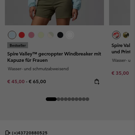
Spire Val
Bestseller
und Print f
Spire Valley™ gecroppter Windbreaker mit
Kapuze für Frauen
Wasser- un
Wasser- und schmutzabweisend
Minimum sa
€ 35,00
-
Minimum sale price:
Maximum price:
€ 45,00
-
€ 65,00
(+)43720880525