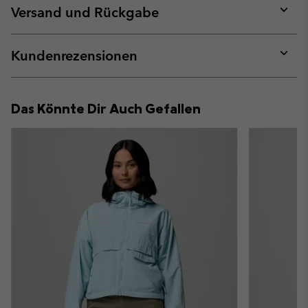
collap
Versand und Rückgabe
sectio
Expan
or
collap
Kundenrezensionen
sectio
Expan
or
collap
Das Könnte Dir Auch Gefallen
sectio