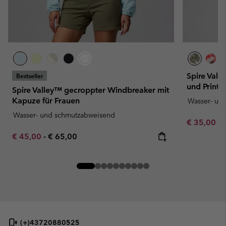
Spire Val
Bestseller
und Print f
Spire Valley™ gecroppter Windbreaker mit
Kapuze für Frauen
Wasser- un
Wasser- und schmutzabweisend
Minimum sa
€ 35,00
-
Minimum sale price:
Maximum price:
€ 45,00
-
€ 65,00
(+)43720880525