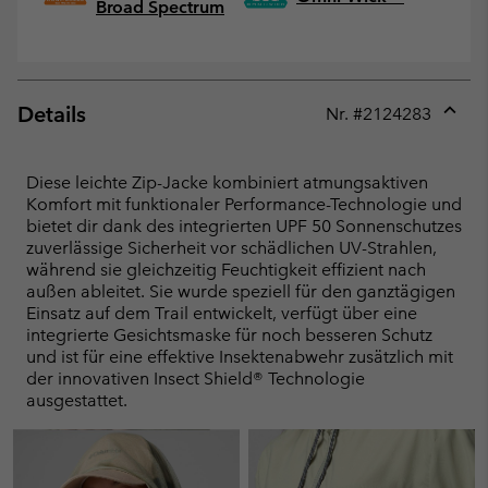
Broad Spectrum
Details
Nr. #
2124283
Expan
or
collap
Diese leichte Zip-Jacke kombiniert atmungsaktiven
sectio
Komfort mit funktionaler Performance-Technologie und
bietet dir dank des integrierten UPF 50 Sonnenschutzes
zuverlässige Sicherheit vor schädlichen UV-Strahlen,
während sie gleichzeitig Feuchtigkeit effizient nach
außen ableitet. Sie wurde speziell für den ganztägigen
Einsatz auf dem Trail entwickelt, verfügt über eine
integrierte Gesichtsmaske für noch besseren Schutz
und ist für eine effektive Insektenabwehr zusätzlich mit
der innovativen Insect Shield® Technologie
ausgestattet.