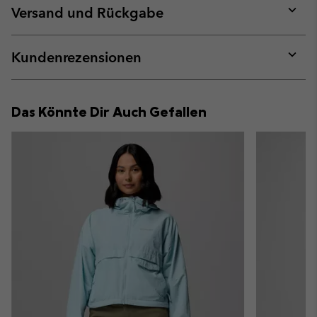
collap
Versand und Rückgabe
sectio
Expan
or
collap
Kundenrezensionen
sectio
Expan
or
collap
Das Könnte Dir Auch Gefallen
sectio