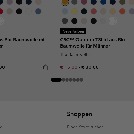
Neue Farben
us Bio-Baumwolle mit
CSC™ Outdoor-T-Shirt aus Bio-
er
Baumwolle für Männer
Bio-Baumwolle
rice:
mum price:
Minimum sale price:
Maximum price:
,00
€ 15,00
-
€ 30,00
Shoppen
te
Einen Store suchen