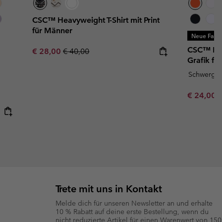
CSC™ Heavyweight T-Shirt mit Print
für Männer
Neue Farb
CSC™ Hea
Sale price:
Regular price:
€ 28,00
€ 40,00
Grafik fü
Schwergew
Minimum s
€ 24,00
Trete mit uns in Kontakt
Melde dich für unseren Newsletter an und erhalte
10 % Rabatt auf deine erste Bestellung, wenn du
nicht reduzierte Artikel für einen Warenwert von 150