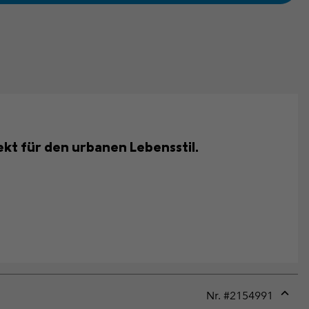
ekt für den urbanen Lebensstil.
Nr. #
2154991
Expan