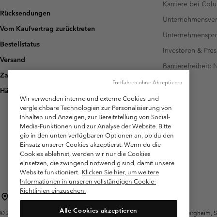
Karriere bei Col
Rücksendungen
Unternehmensver
Vom Kaufvertrag zurücktreten
Unternehmensp
Bestellstatus
Investoren & Pres
Versand
Barrierefreiheit:
Zahlung
Fortfahren ohne Akzeptieren
Häufig gestellte Fragen
Wir verwenden interne und externe Cookies und
vergleichbare Technologien zur Personalisierung von
Inhalten und Anzeigen, zur Bereitstellung von Social-
Media-Funktionen und zur Analyse der Website. Bitte
gib in den unten verfügbaren Optionen an, ob du den
Einsatz unserer Cookies akzeptierst. Wenn du die
Cookies ablehnst, werden wir nur die Cookies
einsetzen, die zwingend notwendig sind, damit unsere
Website funktioniert.
Klicken Sie hier, um weitere
Informationen in unseren vollständigen Cookie-
Richtlinien einzusehen.
Österreich
Alle Cookies akzeptieren
©
2026
Columbia Sportswear Austria GmbH. Moosfeldstraße 1, 5101 Bergheim, Sal