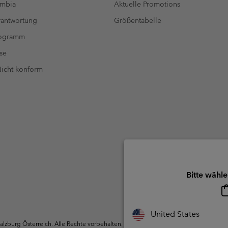
umbia
Aktuelle Promotions
antwortung
Größentabelle
rogramm
se
 Nicht konform
Bitte wähle
United States
zburg Österreich. Alle Rechte vorbehalten.