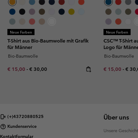
Neue Farben
Neue Farben
T-Shirt aus Bio-Baumwolle mit Grafik
CSC™ T-Shirt a
für Männer
Logo für Männ
Bio-Baumwolle
Bio-Baumwolle
Minimum sale price:
Maximum price:
Minimum sale p
Maxi
€ 15,00
-
€ 30,00
€ 15,00
-
€ 30
Über uns
(+)43720880525
Kundenservice
Unsere Geschich
Kontaktformular