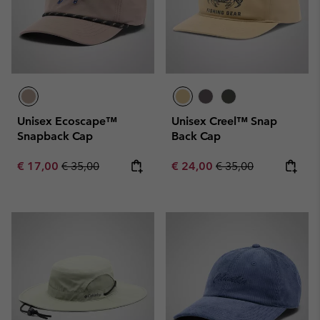
Unisex Ecoscape™
Unisex Creel™ Snap
Snapback Cap
Back Cap
Sale price:
Regular price:
Sale price:
Regular price:
€ 17,00
€ 35,00
€ 24,00
€ 35,00