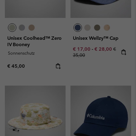
Unisex Coolhead™ Zero
Unisex Wellzy™ Cap
IV Booney
Minimum sale price:
Maximum sale pric
Regular pr
€ 17,00
-
€ 28,00
€
Sonnenschutz
35,00
Regular price:
€ 45,00