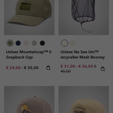
Unisex Mountaincap™ II
Unisex No See Um™
Snapback Cap
recycelter Mesh Booney
Minimum sale price:
Maximum sale pric
Regular pr
€ 31,00
-
€ 36,00
€
Minimum sale price:
Maximum price:
€ 24,00
-
€ 35,00
45,00