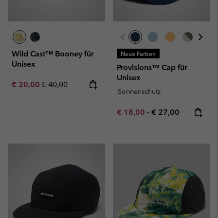
Wild Cast™ Booney für
Neue Farben
Unisex
Provisions™ Cap für
Unisex
Sale price:
Regular price:
€ 20,00
€ 40,00
Sonnenschutz
Minimum sale price:
Maximum price:
€ 18,00
-
€ 27,00