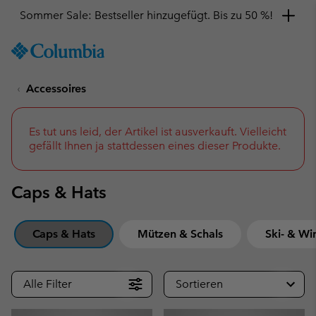
Hol dir einen 10 %-Gutschein
SKIP
Columbia
TO
Sportswear
CONTENT
Accessoires
SKIP
TO
MAIN
NAV
Es tut uns leid, der Artikel ist ausverkauft. Vielleicht
gefällt Ihnen ja stattdessen eines dieser Produkte.
SKIP
TO
SEARCH
Caps & Hats
Caps & Hats
Mützen & Schals
Ski- & Wi
Alle Filter
Sortieren