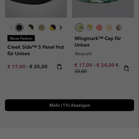
Wingmark™ Cap für
Neue Farben
Unisex
Creek Side™ 5 Panel Hut
für Unisex
Recycelt
Minimum sale price:
Maximum sale pric
Regular pr
€ 17,00
-
€ 24,00
€
Minimum sale price:
Maximum price:
€ 17,00
-
€ 35,00
35,00
Mehr (19) Anzeigen