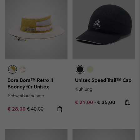
Bora Bora™ Retro II
Unisex Speed Trail™ Cap
Booney für Unisex
Kühlung
Schweißaufnahme
Minimum sale price:
Maximum price:
€ 21,00
-
€ 35,00
Sale price:
Regular price:
€ 28,00
€ 40,00