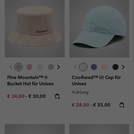
Pine Mountain™ II
Coolhead™ III Cap für
Bucket Hat für Unisex
Unisex
Kühlung
Minimum sale price:
Maximum price:
€ 24,00
-
€ 30,00
Minimum sale price:
Maximum price:
€ 28,00
-
€ 35,00