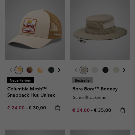
Neue Farben
Bestseller
Columbia Mesh™
Bora Bora™ Booney
Snapback Hut, Unisex
Schnelltrocknend
Minimum sale price:
Maximum price:
€ 24,00
-
€ 30,00
Minimum sale price:
Maximum price:
€ 24,00
-
€ 35,00