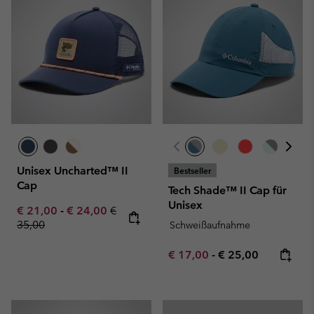
Unisex Uncharted™ II
Bestseller
Cap
Tech Shade™ II Cap für
Unisex
Minimum sale price:
Maximum sale price:
Regular price:
€ 21,00
-
€ 24,00
€
35,00
Schweißaufnahme
Minimum sale price:
Maximum price:
€ 17,00
-
€ 25,00