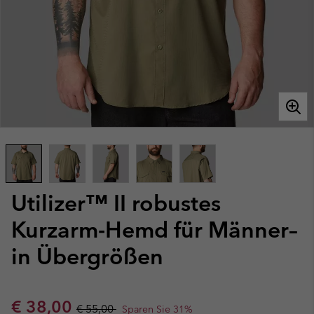
Utilizer™ II robustes
Kurzarm-Hemd für Männer–
in Übergrößen
Sale price:
Regular price:
€ 38,00
€ 55,00
Sparen Sie 31%