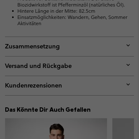
Biozidwirkstoff ist Pfefferminzöl (natürliches Öl).
Hintere Länge in der Mitte: 82.5cm
Einsatzmöglichkeiten: Wandern, Gehen, Sommer
Aktivitäten
Zusammensetzung
Expan
or
collap
Versand und Rückgabe
sectio
Expan
or
collap
Kundenrezensionen
sectio
Expan
or
collap
Das Könnte Dir Auch Gefallen
sectio