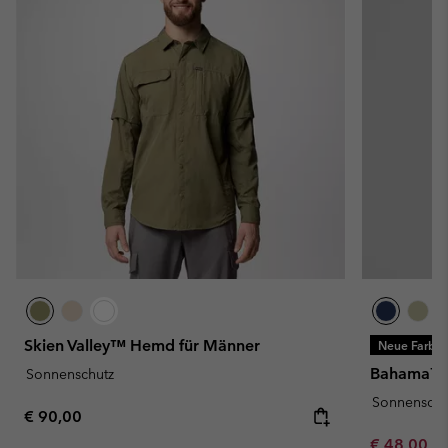
Skien Valley™ Hemd für Männer
Neue Farbe
Bahama™ I
Sonnenschutz
Sonnenschu
Regular price:
€ 90,00
Minimum sa
€ 48,00
-