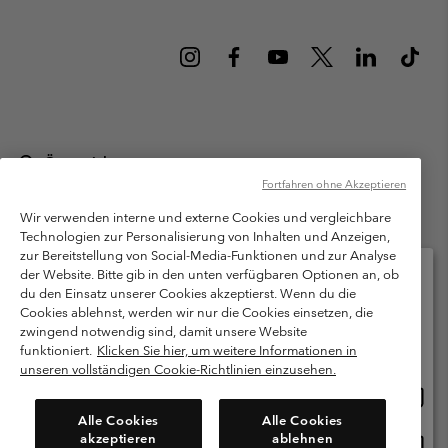
Österreich
Fortfahren ohne Akzeptieren
©
2026
Columbia Sportswear Austria GmbH. Moosfeldstraße 1, 5101
Bergheim, Salzburg Österreich. Alle Rechte vorbehalten.
Wir verwenden interne und externe Cookies und vergleichbare
Technologien zur Personalisierung von Inhalten und Anzeigen,
Nutzungsbedingungen
Allgemeine Verkaufsbedingungen
Garantie
zur Bereitstellung von Social-Media-Funktionen und zur Analyse
Datenschutzerklärung
der Website. Bitte gib in den unten verfügbaren Optionen an, ob
du den Einsatz unserer Cookies akzeptierst. Wenn du die
Bestimmungen und Bedingungen des Mitglieder Programms
Cookies ablehnst, werden wir nur die Cookies einsetzen, die
Bitte wählen Sie Ihr Lieferland und Ihre Sprache
zwingend notwendig sind, damit unsere Website
Nutzungsbedingungen Für Nutzergenerierte Inhalte
Impressum
Online-Einkauf verfügbar
funktioniert.
Klicken Sie hier, um weitere Informationen in
Cookies
unseren vollständigen Cookie-Richtlinien einzusehen.
Online
United States
Einkau
Kundenservice: Mo- Fr. 9:00 - 13:00 & 14:00- 18:00 Uhr
Alle Cookies
Alle Cookies
(+)43720880525
verfü
akzeptieren
ablehnen
Online
Österreich