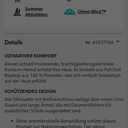
Sommer
Omni-Wick™
Aktivitäten
Details
Nr. #
1577764
Expan
or
ULTIMATIVER KOMFORT
collap
Dieses schnell trocknende, feuchtigkeitsregulierende
sectio
Kurzarm-Hemd schützt Ihre Haut. Es besteht aus Full Dull
Ripstop aus 100 % Polyester, das sich einfach fantastisch
auf der Haut anfühlt.
SCHÜTZENDES DESIGN
Die Silhouette mit Reißverschluss verfügt über einen Chin
Guard und lange Ärmel, die mit Daumenlöchern für
zusätzlichen Schutz ausgestattet sind.
Seine antimikrobielle Behandlung schützt dieses
Produkt vor Bakterienwachstum. Der aktive