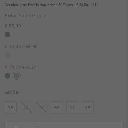
Der niedrigste Preis in den letzten 30 Tagen:
€ 38,50
-1%
Farbe:
Stone Green
€ 55,00
Regular price:
Sale price:
€ 46,00
€ 55,00
Regular price:
Sale price:
€ 38,00
€ 55,00
Größe:
1X
2X
3X
4X
5X
6X