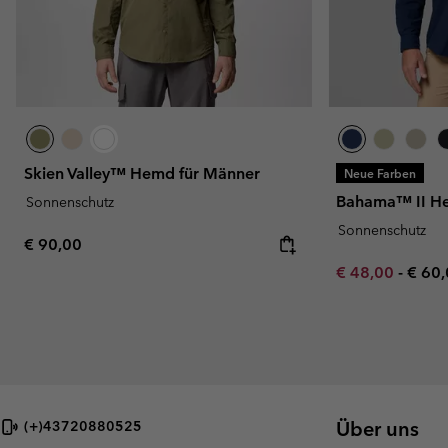
Skien Valley™ Hemd für Männer
Neue Farben
Bahama™ II H
Sonnenschutz
Sonnenschutz
Regular price:
€ 90,00
Minimum sale p
Maxi
€ 48,00
-
€ 60
Über uns
(+)43720880525