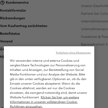
Kundenservice
Unsere Geschich
Kontaktformular
Karriere bei Col
Rücksendungen
Unternehmensver
Vom Kaufvertrag zurücktreten
Unternehmensp
Bestellstatus
Investoren & Pres
Versand
Barrierefreiheit:
Zahlung
Fortfahren ohne Akzeptieren
Häufig gestellte Fragen
Wir verwenden interne und externe Cookies und
vergleichbare Technologien zur Personalisierung von
Inhalten und Anzeigen, zur Bereitstellung von Social-
Media-Funktionen und zur Analyse der Website. Bitte
gib in den unten verfügbaren Optionen an, ob du den
Einsatz unserer Cookies akzeptierst. Wenn du die
Cookies ablehnst, werden wir nur die Cookies
einsetzen, die zwingend notwendig sind, damit unsere
Website funktioniert.
Klicken Sie hier, um weitere
Informationen in unseren vollständigen Cookie-
Richtlinien einzusehen.