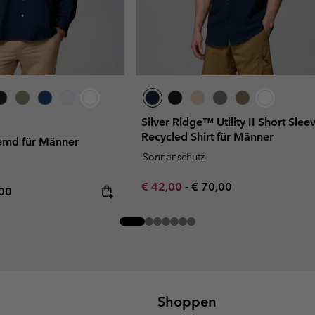
Silver Ridge™ Utility II Short Slee
Recycled Shirt für Männer
emd für Männer
Sonnenschutz
Minimum sale price:
Maximum price:
€ 42,00
-
€ 70,00
rice:
mum price:
,00
Shoppen