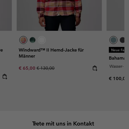
ve
Windward™ II Hemd-Jacke für
Neue Farb
Männer
Bahama™ 
Wasser- u
Sale price:
Regular price:
€ 65,00
€ 130,00
Regular p
€ 100,00
Trete mit uns in Kontakt