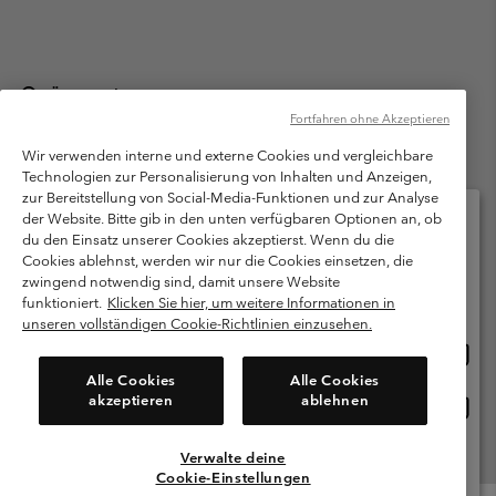
Österreich
Fortfahren ohne Akzeptieren
©
2026
Columbia Sportswear Austria GmbH. Moosfeldstraße 1, 5101
Bergheim, Salzburg Österreich. Alle Rechte vorbehalten.
Wir verwenden interne und externe Cookies und vergleichbare
Technologien zur Personalisierung von Inhalten und Anzeigen,
Nutzungsbedingungen
Allgemeine Verkaufsbedingungen
Garantie
zur Bereitstellung von Social-Media-Funktionen und zur Analyse
Datenschutzerklärung
der Website. Bitte gib in den unten verfügbaren Optionen an, ob
du den Einsatz unserer Cookies akzeptierst. Wenn du die
Bestimmungen und Bedingungen des Mitglieder Programms
Cookies ablehnst, werden wir nur die Cookies einsetzen, die
Bitte wählen Sie Ihr Lieferland und Ihre Sprache
zwingend notwendig sind, damit unsere Website
Nutzungsbedingungen Für Nutzergenerierte Inhalte
Impressum
Online-Einkauf verfügbar
funktioniert.
Klicken Sie hier, um weitere Informationen in
Cookies
unseren vollständigen Cookie-Richtlinien einzusehen.
Online
United States
Einkau
Kundenservice: Mo- Fr. 9:00 - 13:00 & 14:00- 18:00 Uhr
Alle Cookies
Alle Cookies
(+)43720880525
verfü
akzeptieren
ablehnen
Online
Österreich
Einkau
verfü
Verwalte deine
Alle Länder Anzeigen
Cookie-Einstellungen