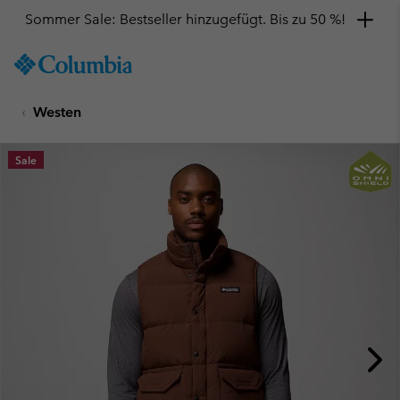
Sommer Sale: Bestseller hinzugefügt. Bis zu 50 %!
SKIP
Columbia
TO
Sportswear
CONTENT
Westen
SKIP
TO
MAIN
Sale
NAV
SKIP
TO
SEARCH