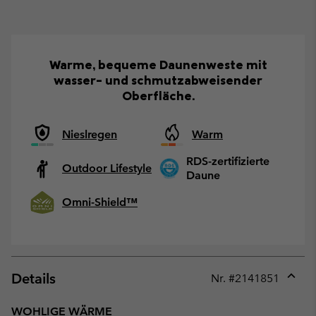
Warme, bequeme Daunenweste mit
wasser- und schmutzabweisender
Oberfläche.
Nieslregen
Warm
RDS-zertifizierte
Outdoor Lifestyle
Daune
Omni-Shield™
Details
Nr. #
2141851
Expan
or
WOHLIGE WÄRME