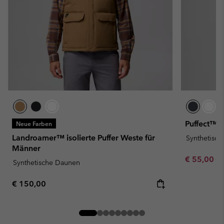
Puffect™ I
Neue Farben
Landroamer™ isolierte Puffer Weste für
Synthetisc
Männer
Sale price:
Re
€ 55,00
€ 
Synthetische Daunen
Regular price:
€ 150,00