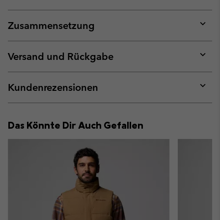
Zusammensetzung
Expan
or
collap
Versand und Rückgabe
sectio
Expan
or
collap
Kundenrezensionen
sectio
Expan
or
collap
Das Könnte Dir Auch Gefallen
sectio