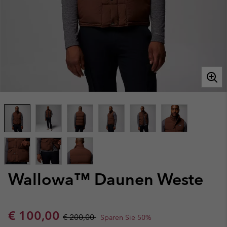
Wallowa™ Daunen Weste
Sale price:
Regular price:
€ 100,00
€ 200,00
Sparen Sie 50%