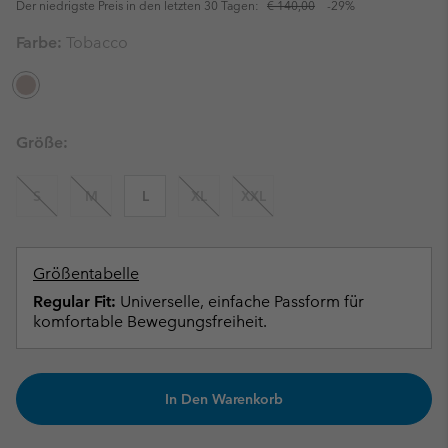
Der niedrigste Preis in den letzten 30 Tagen:
€ 140,00
-29%
Farbe:
Tobacco
Größe:
S
M
L
XL
XXL
Größentabelle
Regular Fit:
Universelle, einfache Passform für
komfortable Bewegungsfreiheit.
In Den Warenkorb