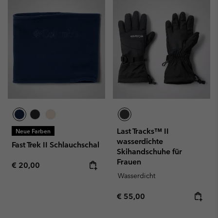
Last Tracks™ II
Neue Farben
wasserdichte
Fast Trek II Schlauchschal
Skihandschuhe für
Frauen
Regular price:
€ 20,00
Wasserdicht
Regular price:
€ 55,00