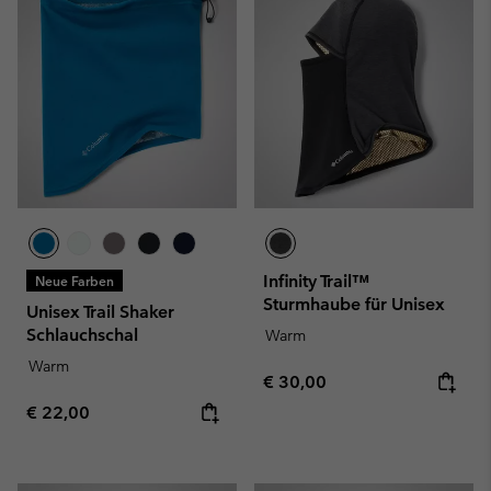
Infinity Trail™
Neue Farben
Sturmhaube für Unisex
Unisex Trail Shaker
Schlauchschal
Warm
Warm
Regular price:
€ 30,00
Regular price:
€ 22,00