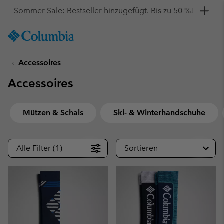
Hol dir einen 10 %-Gutschein
SKIP
Columbia
TO
Sportswear
CONTENT
Accessoires
SKIP
TO
Accessoires
MAIN
NAV
SKIP
Mützen & Schals
Ski- & Winterhandschuhe
TO
SEARCH
Alle Filter (1)
Sortieren