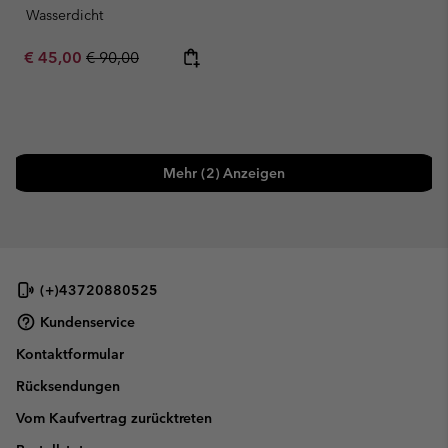
Wasserdicht
Sale price:
Regular price:
€ 45,00
€ 90,00
Mehr (2) Anzeigen
(+)43720880525
Kundenservice
Kontaktformular
Rücksendungen
Vom Kaufvertrag zurücktreten