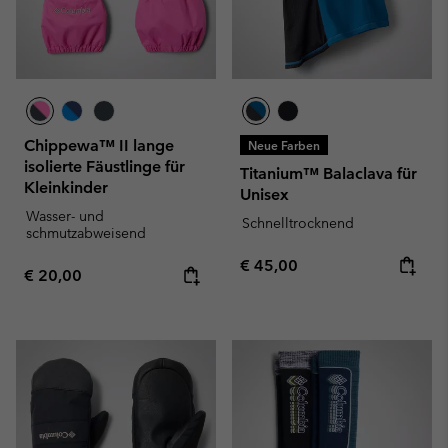
Chippewa™ II lange
Neue Farben
isolierte Fäustlinge für
Titanium™ Balaclava für
Kleinkinder
Unisex
Wasser- und
Schnelltrocknend
schmutzabweisend
Regular price:
€ 45,00
Regular price:
€ 20,00