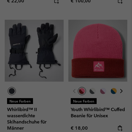
Regular price:
Regular price:
€ 22,00
€ 100,00
Neue Farben
Neue Farben
Whirlibird™ II
Youth Whirlibird™ Cuffed
wasserdichte
Beanie für Unisex
Skihandschuhe für
Regular price:
Männer
€ 18,00