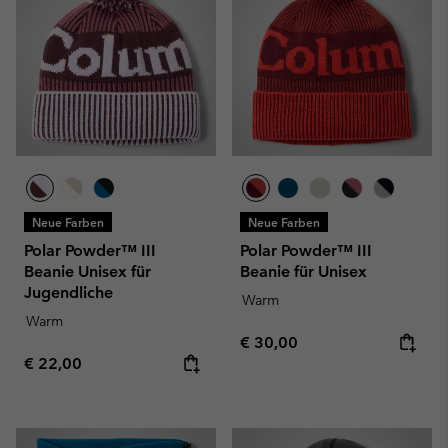
Neue Farben
Neue Farben
Polar Powder™ III
Polar Powder™ III
Beanie Unisex für
Beanie für Unisex
Jugendliche
Warm
Warm
Regular price:
€ 30,00
Regular price:
€ 22,00