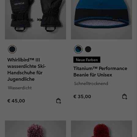
Whirlibird™ III
Neue Farben
wasserdichte Ski-
Titanium™ Performance
Handschuhe für
Beanie für Unisex
Jugendliche
Schnelltrocknend
Wasserdicht
Regular price:
€ 35,00
Regular price:
€ 45,00