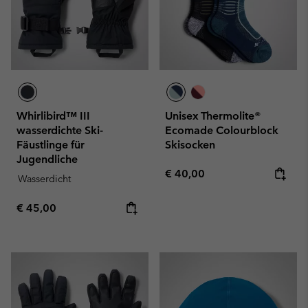
Whirlibird™ III
Unisex Thermolite®
wasserdichte Ski-
Ecomade Colourblock
Fäustlinge für
Skisocken
Jugendliche
Regular price:
€ 40,00
Wasserdicht
Regular price:
€ 45,00