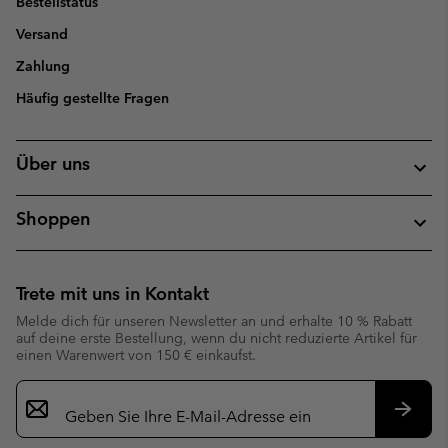
Bestellstatus
Versand
Zahlung
Häufig gestellte Fragen
Über uns
Shoppen
Trete mit uns in Kontakt
Melde dich für unseren Newsletter an und erhalte 10 % Rabatt
auf deine erste Bestellung, wenn du nicht reduzierte Artikel für
einen Warenwert von 150 € einkaufst.
Newsletter-
Anmeldung
Abonn