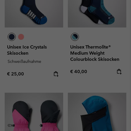
Unisex Ice Crystals
Unisex Thermolite®
Skisocken
Medium Weight
Colourblock Skisocken
Schweißaufnahme
Regular price:
€ 40,00
Regular price:
€ 25,00