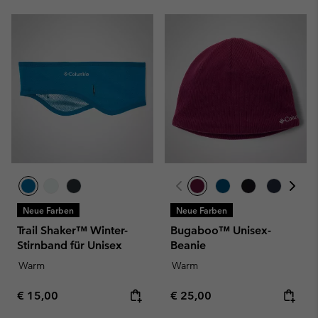
Neue Farben
Neue Farben
Trail Shaker™ Winter-
Bugaboo™ Unisex-
Stirnband für Unisex
Beanie
Warm
Warm
Regular price:
Regular price:
€ 15,00
€ 25,00