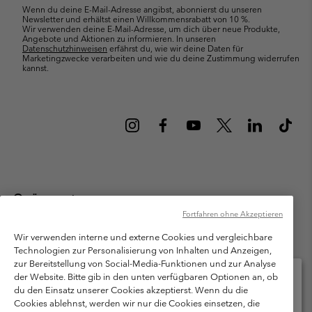
Wenn du deine E-Mail-Adresse angibst, abonnierst du unseren
Newsletter und erhältst einen Willkommensrabatt von 10 %.
Wir verwenden deine E-Mail-Adresse, um dich über neue Produkte,
Angebote und Aktionen zu informieren. In unseren
Datenschutzhinweisen
erfährst du, wie wir deine Daten für
Marketingzwecke verarbeiten und wie du deine Zustimmung widerrufen
kannst.
Österreich
Fortfahren ohne Akzeptieren
©
2026
Columbia Sportswear Austria GmbH. Moosfeldstraße 1, 5101
Bergheim, Salzburg Österreich. Alle Rechte vorbehalten.
Wir verwenden interne und externe Cookies und vergleichbare
Technologien zur Personalisierung von Inhalten und Anzeigen,
Nutzungsbedingungen
Allgemeine Verkaufsbedingungen
Garantie
zur Bereitstellung von Social-Media-Funktionen und zur Analyse
Datenschutzerklärung
der Website. Bitte gib in den unten verfügbaren Optionen an, ob
du den Einsatz unserer Cookies akzeptierst. Wenn du die
Bestimmungen und Bedingungen des Mitglieder Programms
Cookies ablehnst, werden wir nur die Cookies einsetzen, die
Bitte wählen Sie Ihr Lieferland und Ihre Sprache