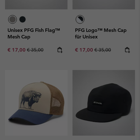
Unisex PFG Fish Flag™
PFG Logo™ Mesh Cap
Mesh Cap
für Unisex
Sale price:
Regular price:
Sale price:
Regular price:
€ 17,00
€ 35,00
€ 17,00
€ 35,00