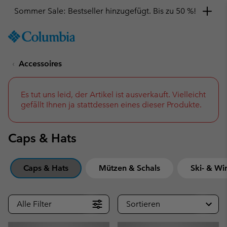
Hol dir einen 10 %-Gutschein
SKIP
Columbia
TO
Sportswear
CONTENT
Accessoires
SKIP
TO
MAIN
NAV
Es tut uns leid, der Artikel ist ausverkauft. Vielleicht
gefällt Ihnen ja stattdessen eines dieser Produkte.
SKIP
TO
SEARCH
Caps & Hats
Caps & Hats
Mützen & Schals
Ski- & Wi
Alle Filter
Sortieren