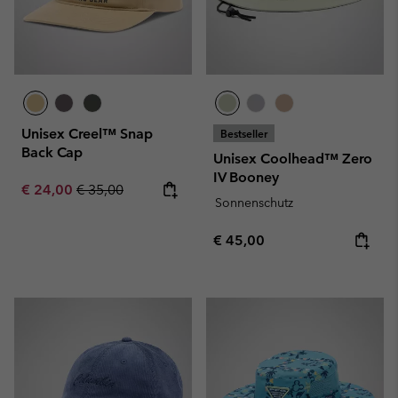
Unisex Creel™ Snap
Bestseller
Back Cap
Unisex Coolhead™ Zero
IV Booney
Sale price:
Regular price:
€ 24,00
€ 35,00
Sonnenschutz
Regular price:
€ 45,00