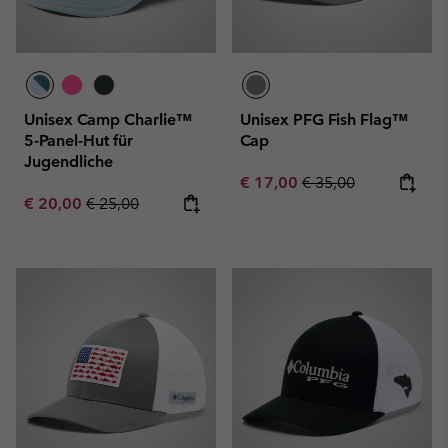
Unisex Camp Charlie™
Unisex PFG Fish Flag™
5-Panel-Hut für
Cap
Jugendliche
Sale price:
Regular price:
€ 17,00
€ 35,00
Sale price:
Regular price:
€ 20,00
€ 25,00