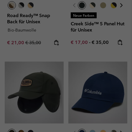
Road Ready™ Snap
Neue Farben
Back für Unisex
Creek Side™ 5 Panel Hut
für Unisex
Bio-Baumwolle
Minimum sale price:
Maximum price:
Sale price:
Regular price:
€ 17,00
-
€ 35,00
€ 21,00
€ 35,00