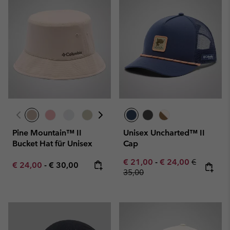
Pine Mountain™ II
Unisex Uncharted™ II
Bucket Hat für Unisex
Cap
Minimum sale price:
Maximum sale pric
Regular pr
€ 21,00
-
€ 24,00
€
Minimum sale price:
Maximum price:
€ 24,00
-
€ 30,00
35,00