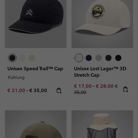
Unisex Speed Trail™ Cap
Unisex Lost Lager™ 3D
Stretch Cap
Kühlung
Minimum sale price:
Maximum sale pric
Regular pr
€ 17,00
-
€ 28,00
€
Minimum sale price:
Maximum price:
€ 21,00
-
€ 35,00
35,00