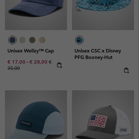
Unisex Wellzy™ Cap
Unisex CSC x Disney
PFG Booney-Hut
Minimum sale price:
Maximum sale price:
Regular price:
€ 17,00
-
€ 28,00
€
35,00