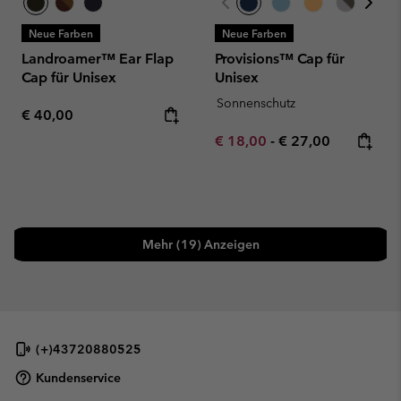
Neue Farben
Neue Farben
Landroamer™ Ear Flap
Provisions™ Cap für
Cap für Unisex
Unisex
Sonnenschutz
Regular price:
€ 40,00
Minimum sale price:
Maximum price:
€ 18,00
-
€ 27,00
Mehr (19) Anzeigen
(+)43720880525
Kundenservice