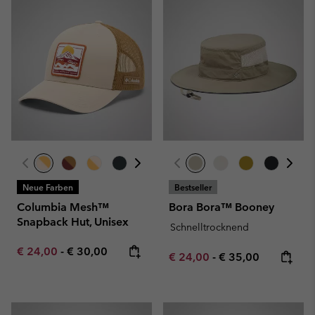
Neue Farben
Bestseller
Columbia Mesh™
Bora Bora™ Booney
Snapback Hut, Unisex
Schnelltrocknend
Minimum sale price:
Maximum price:
€ 24,00
-
€ 30,00
Minimum sale price:
Maximum price:
€ 24,00
-
€ 35,00