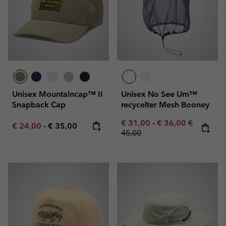
Unisex Mountaincap™ II
Unisex No See Um™
Snapback Cap
recycelter Mesh Booney
Minimum sale price:
Maximum sale pric
Regular pr
€ 31,00
-
€ 36,00
€
Minimum sale price:
Maximum price:
€ 24,00
-
€ 35,00
45,00