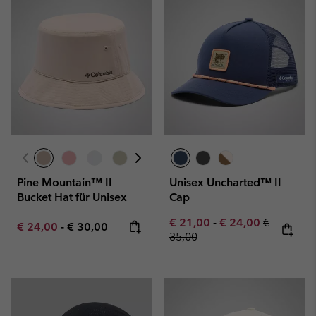
Pine Mountain™ II
Unisex Uncharted™ II
Bucket Hat für Unisex
Cap
Minimum sale price:
Maximum sale pric
Regular pr
€ 21,00
-
€ 24,00
€
Minimum sale price:
Maximum price:
€ 24,00
-
€ 30,00
35,00