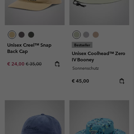
Unisex Creel™ Snap
Bestseller
Back Cap
Unisex Coolhead™ Zero
IV Booney
Sale price:
Regular price:
€ 24,00
€ 35,00
Sonnenschutz
Regular price:
€ 45,00