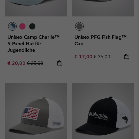
Unisex Camp Charlie™
Unisex PFG Fish Flag™
5-Panel-Hut für
Cap
Jugendliche
Sale price:
Regular price:
€ 17,00
€ 35,00
Sale price:
Regular price:
€ 20,00
€ 25,00