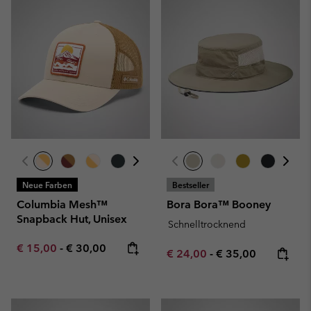
Neue Farben
Bestseller
Columbia Mesh™
Bora Bora™ Booney
Snapback Hut, Unisex
Schnelltrocknend
Minimum sale price:
Maximum price:
€ 15,00
-
€ 30,00
Minimum sale price:
Maximum price:
€ 24,00
-
€ 35,00