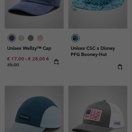
Unisex Wellzy™ Cap
Unisex CSC x Disney
PFG Booney-Hut
Minimum sale price:
Maximum sale price:
Regular price:
€ 17,00
-
€ 28,00
€
35,00