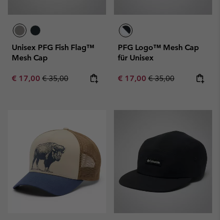
Unisex PFG Fish Flag™
PFG Logo™ Mesh Cap
Mesh Cap
für Unisex
Sale price:
Regular price:
Sale price:
Regular price:
€ 17,00
€ 35,00
€ 17,00
€ 35,00