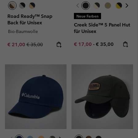
Road Ready™ Snap
Neue Farben
Back für Unisex
Creek Side™ 5 Panel Hut
für Unisex
Bio-Baumwolle
Minimum sale price:
Maximum price:
Sale price:
Regular price:
€ 17,00
-
€ 35,00
€ 21,00
€ 35,00