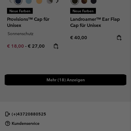
Neue Farben
Neue Farben
Provisions™ Cap für
Landroamer™ Ear Flap
Unisex
Cap für Unisex
Sonnenschutz
Regular price:
€ 40,00
Minimum sale price:
Maximum price:
€ 18,00
-
€ 27,00
Mehr (18) Anzeigen
(+)43720880525
Kundenservice