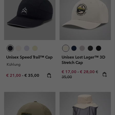
Unisex Speed Trail™ Cap
Unisex Lost Lager™ 3D
Stretch Cap
Kühlung
Minimum sale price:
Maximum sale pric
Regular pr
€ 17,00
-
€ 28,00
€
Minimum sale price:
Maximum price:
€ 21,00
-
€ 35,00
35,00