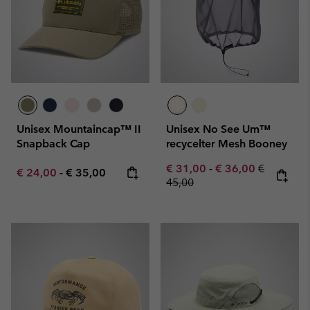
Unisex Mountaincap™ II
Unisex No See Um™
Snapback Cap
recycelter Mesh Booney
Minimum sale price:
Maximum sale pric
Regular pr
€ 31,00
-
€ 36,00
€
Minimum sale price:
Maximum price:
€ 24,00
-
€ 35,00
45,00