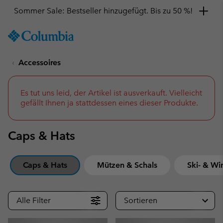
Hol dir einen 10 %-Gutschein
SKIP
Columbia
TO
Sportswear
CONTENT
Accessoires
SKIP
TO
MAIN
NAV
Es tut uns leid, der Artikel ist ausverkauft. Vielleicht
gefällt Ihnen ja stattdessen eines dieser Produkte.
SKIP
TO
SEARCH
Caps & Hats
Caps & Hats
Mützen & Schals
Ski- & Wi
Alle Filter
Sortieren