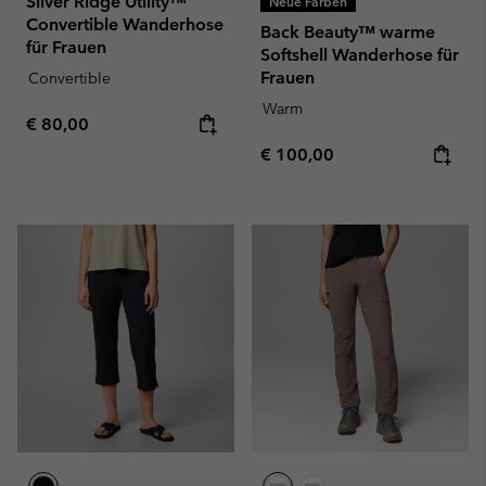
Silver Ridge Utility™
Neue Farben
Convertible Wanderhose
Back Beauty™ warme
für Frauen
Softshell Wanderhose für
Frauen
Convertible
Warm
Regular price:
€ 80,00
Regular price:
€ 100,00