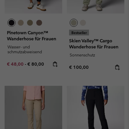
Pinetown Canyon™
Bestseller
Wanderhose für Frauen
Skien Valley™ Cargo
Wanderhose für Frauen
Wasser- und
schmutzabweisend
Sonnenschutz
Minimum sale price:
Maximum price:
€ 48,00
-
€ 80,00
Regular price:
€ 100,00