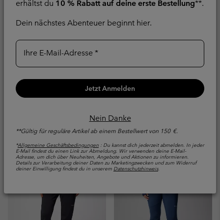
erhältst du
10 % Rabatt auf deine erste Bestellung
**.
Dein nächstes Abenteuer beginnt hier.
Ihre E-Mail-Adresse
Back Beauty™
Back Beauty™
hochgeschnittene Hose
hochgeschnittene Hose
Jetzt Anmelden
für Frauen
für Frauen
Warm
Warm
Nein Danke
Regular price:
Regular price:
€ 90,00
€ 90,00
**Gültig für reguläre Artikel ab einem Bestellwert von 150 €.
*
Allgemeine Geschäftsbedingungen
: Du kannst dich jederzeit abmelden. In jeder
E-Mail findest du einen Link zur Abmeldung. Wir verwenden deine E-Mail-
Adresse, um dich über Neuheiten, Angebote und Aktionen zu informieren.
Details zur Verarbeitung deiner Daten zu Marketingzwecken und zum Widerruf
deiner Einwilligung findest du in unserem
Datenschutzhinweis
.