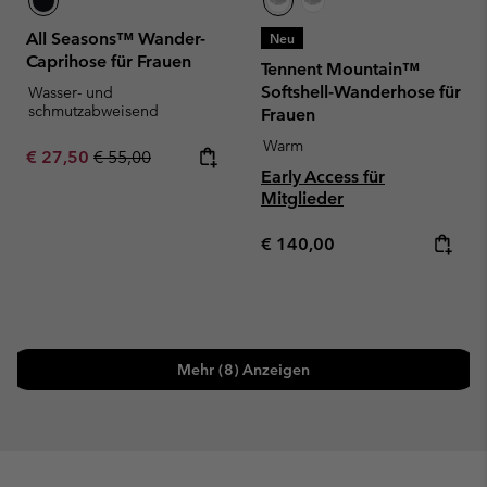
All Seasons™ Wander-
Neu
Caprihose für Frauen
Tennent Mountain™
Softshell-Wanderhose für
Wasser- und
schmutzabweisend
Frauen
Warm
Sale price:
Regular price:
€ 27,50
€ 55,00
Early Access für
Mitglieder
Regular price:
€ 140,00
Mehr (8) Anzeigen