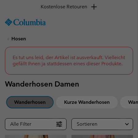
SKIP
Columbia
TO
Sportswear
CONTENT
Hosen
SKIP
TO
MAIN
NAV
Es tut uns leid, der Artikel ist ausverkauft. Vielleicht
gefällt Ihnen ja stattdessen eines dieser Produkte.
SKIP
TO
SEARCH
Wanderhosen Damen
Wanderhosen
Kurze Wanderhosen
Wan
Alle Filter
Sortieren