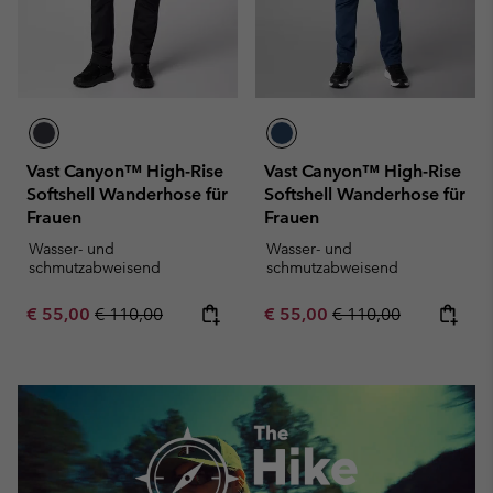
Vast Canyon™ High-Rise
Vast Canyon™ High-Rise
Softshell Wanderhose für
Softshell Wanderhose für
Frauen
Frauen
Wasser- und
Wasser- und
schmutzabweisend
schmutzabweisend
Sale price:
Regular price:
Sale price:
Regular price:
€ 55,00
€ 110,00
€ 55,00
€ 110,00