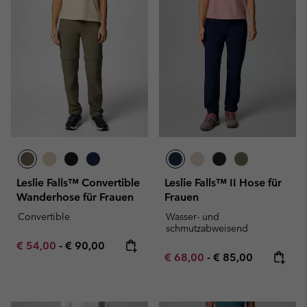
Leslie Falls™ Convertible
Leslie Falls™ II Hose für
Wanderhose für Frauen
Frauen
Convertible
Wasser- und
schmutzabweisend
Minimum sale price:
Maximum price:
€ 54,00
-
€ 90,00
Minimum sale price:
Maximum price:
€ 68,00
-
€ 85,00