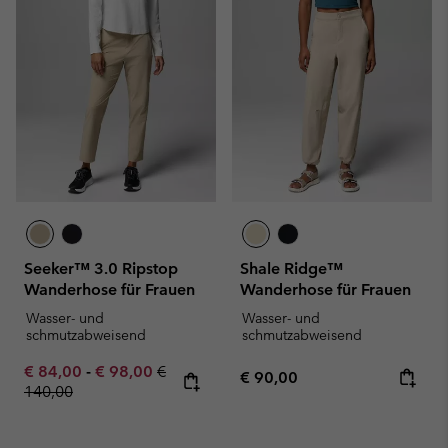
Seeker™ 3.0 Ripstop
Shale Ridge™
Wanderhose für Frauen
Wanderhose für Frauen
Wasser- und
Wasser- und
schmutzabweisend
schmutzabweisend
Minimum sale price:
Maximum sale price:
Regular price:
€ 84,00
-
€ 98,00
€
Regular price:
€ 90,00
140,00