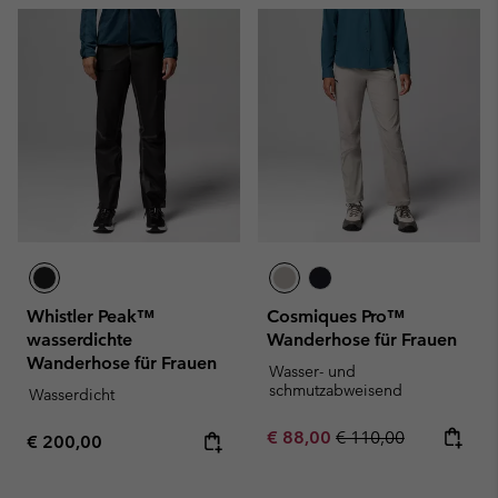
Whistler Peak™
Cosmiques Pro™
wasserdichte
Wanderhose für Frauen
Wanderhose für Frauen
Wasser- und
schmutzabweisend
Wasserdicht
Sale price:
Regular price:
€ 88,00
€ 110,00
Regular price:
€ 200,00