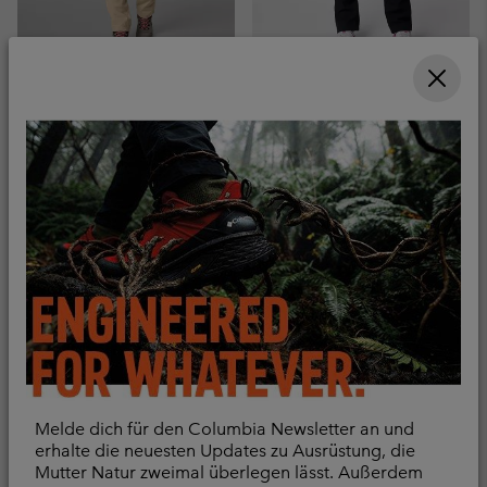
Silver Ridge Utility™
Vast Canyon™ Omni-
Convertible Wanderhose
Heat™ Infinity Softshell
für Frauen
Wanderhose für Frauen
Convertible
Wasser- und
schmutzabweisend
Regular price:
€ 80,00
Sale price:
Regular price:
€ 65,00
€ 130,00
Melde dich für den Columbia Newsletter an und
erhalte die neuesten Updates zu Ausrüstung, die
Mutter Natur zweimal überlegen lässt. Außerdem