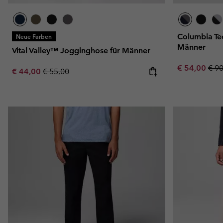
Columbia Te
Neue Farben
Männer
Vital Valley™ Jogginghose für Männer
Sale price:
Regu
€ 54,00
€ 9
Sale price:
Regular price:
€ 44,00
€ 55,00