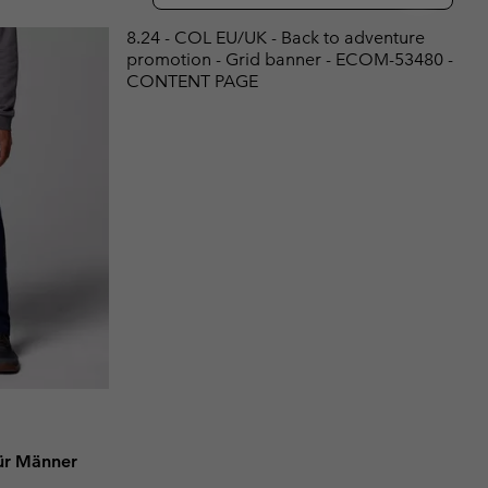
terhandschuhe
er Handschuhe
Guide Für Wasserdichte Artikel
Guide Für Wasserdichte Artikel
8.24 - COL EU/UK - Back to adventure
promotion - Grid banner - ECOM-53480 -
ng in
en-Produkte
CONTENT PAGE
ßen
ner-Produkte
ür Männer