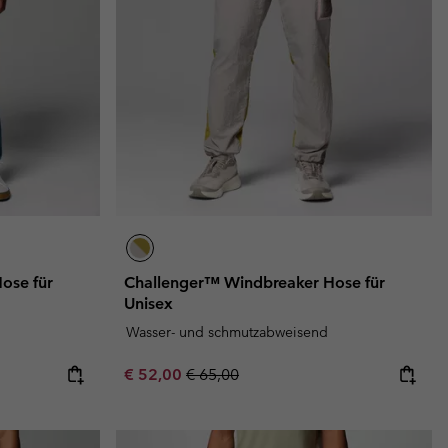
ose für
Challenger™ Windbreaker Hose für
Unisex
Wasser- und schmutzabweisend
Sale price:
Regular price:
€ 52,00
€ 65,00