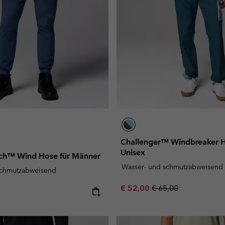
Challenger™ Windbreaker H
Unisex
ch™ Wind Hose für Männer
Wasser- und schmutzabweisend
schmutzabweisend
Sale price:
Regular price:
€ 52,00
€ 65,00
e: