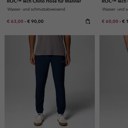
ROC™ Tech Chino Hose für Männer
ROC™ Tech 
Wasser- und schmutzabweisend
Wasser- und 
Minimum sale price:
Maximum price:
Minimum sal
Ma
€ 63,00
-
€ 90,00
€ 60,00
-
€ 