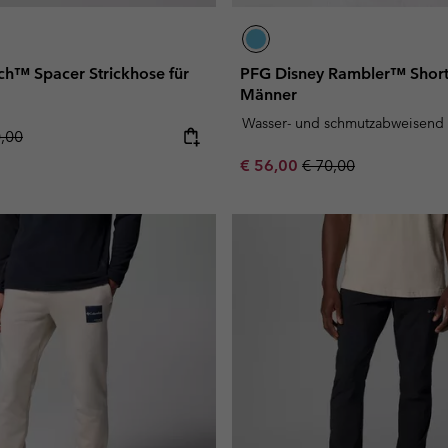
ch™ Spacer Strickhose für
PFG Disney Rambler™ Shorts
Männer
Wasser- und schmutzabweisend
lar price:
0,00
Sale price:
Regular price:
€ 56,00
€ 70,00