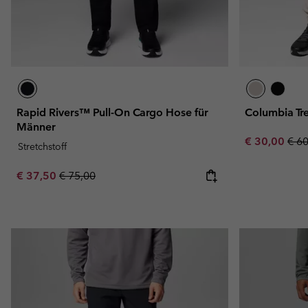
Rapid Rivers™ Pull-On Cargo Hose für
Columbia T
Männer
Sale price:
Regu
€ 30,00
€ 6
Stretchstoff
Sale price:
Regular price:
€ 37,50
€ 75,00