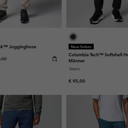
rek™ Jogginghose
Neue Farben
Columbia Tech™ Softshell Ho
lar price:
0,00
Männer
Warm
Regular price:
€ 95,00