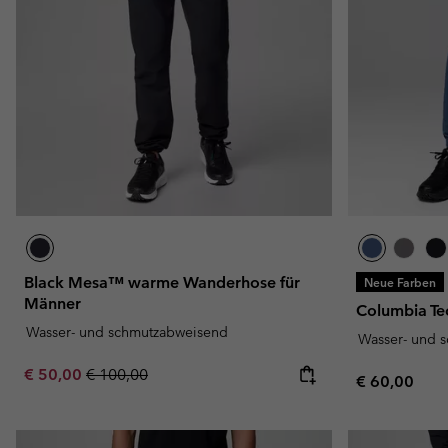
Black Mesa™ warme Wanderhose für
Neue Farben
Männer
Columbia Te
Wasser- und schmutzabweisend
Wasser- und 
Sale price:
Regular price:
€ 50,00
€ 100,00
Regular pric
€ 60,00