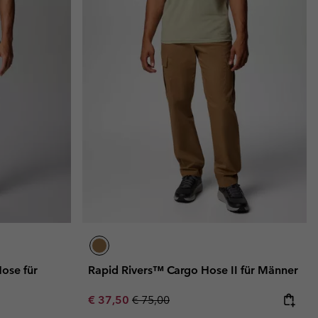
ose für
Rapid Rivers™ Cargo Hose II für Männer
Sale price:
Regular price:
€ 37,50
€ 75,00