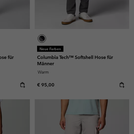
Neue Farben
se für
Columbia Tech™ Softshell Hose für
Männer
Warm
Regular price:
€ 95,00