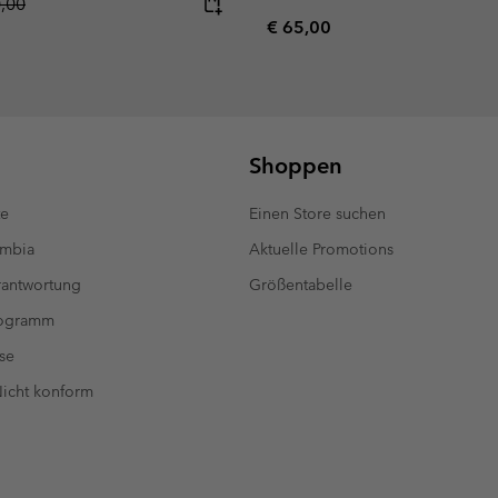
lar price:
0,00
Regular price:
€ 65,00
Shoppen
te
Einen Store suchen
umbia
Aktuelle Promotions
antwortung
Größentabelle
rogramm
se
 Nicht konform