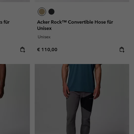
 für
Acker Rock™ Convertible Hose für
Unisex
Unisex
Regular price:
€ 110,00