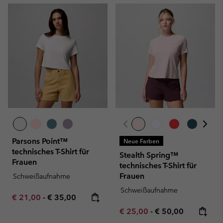
Parsons Point™
Neue Farben
technisches T-Shirt für
Stealth Spring™
Frauen
technisches T-Shirt für
Frauen
Schweißaufnahme
Schweißaufnahme
Minimum sale price:
Maximum price:
€ 21,00
-
€ 35,00
Minimum sale price:
Maximum price:
€ 25,00
-
€ 50,00