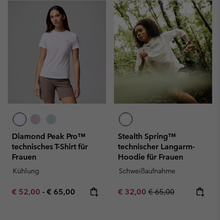
Diamond Peak Pro™
Stealth Spring™
technisches T-Shirt für
technischer Langarm-
Frauen
Hoodie für Frauen
Kühlung
Schweißaufnahme
Minimum sale price:
Maximum price:
Sale price:
Regular price:
€ 52,00
-
€ 65,00
€ 32,00
€ 65,00