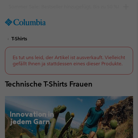
Hol dir einen 10 %-Gutschein
SKIP
Columbia
TO
Sportswear
CONTENT
T-Shirts
SKIP
TO
MAIN
NAV
Es tut uns leid, der Artikel ist ausverkauft. Vielleicht
gefällt Ihnen ja stattdessen eines dieser Produkte.
SKIP
TO
SEARCH
Technische T-Shirts Frauen
Innovation in
jedem Garn