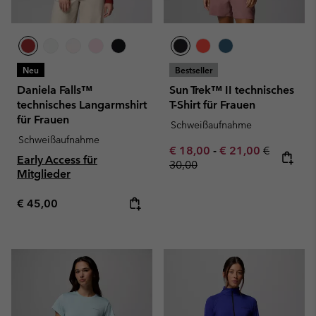
Neu
Bestseller
Daniela Falls™
Sun Trek™ II technisches
technisches Langarmshirt
T-Shirt für Frauen
für Frauen
Schweißaufnahme
Schweißaufnahme
Minimum sale price:
Maximum sale pric
Regular pr
€ 18,00
-
€ 21,00
€
Early Access für
30,00
Mitglieder
Regular price:
€ 45,00