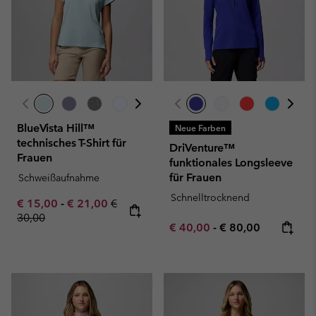
BlueVista Hill™
Neue Farben
technisches T-Shirt für
DriVenture™
Frauen
funktionales Longsleeve
für Frauen
Schweißaufnahme
Schnelltrocknend
Minimum sale price:
Maximum sale price:
Regular price:
€ 15,00
-
€ 21,00
€
30,00
Minimum sale price:
Maximum price:
€ 40,00
-
€ 80,00