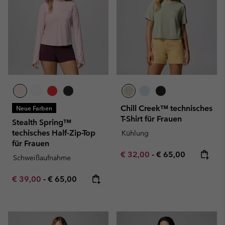
Chill Creek™ technisches
Neue Farben
T-Shirt für Frauen
Stealth Spring™
techisches Half-Zip-Top
Kühlung
für Frauen
Minimum sale price:
Maximum price:
€ 32,00
-
€ 65,00
Schweißaufnahme
Minimum sale price:
Maximum price:
€ 39,00
-
€ 65,00