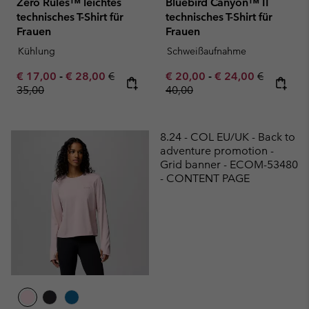
Zero Rules™ leichtes
Bluebird Canyon™ II
technisches T-Shirt für
technisches T-Shirt für
Frauen
Frauen
Kühlung
Schweißaufnahme
Minimum sale price:
Maximum sale price:
Regular price:
Minimum sale price:
Maximum sale pric
Regular pr
€ 17,00
-
€ 28,00
€
€ 20,00
-
€ 24,00
€
35,00
40,00
8.24 - COL EU/UK - Back to
adventure promotion -
Grid banner - ECOM-53480
- CONTENT PAGE