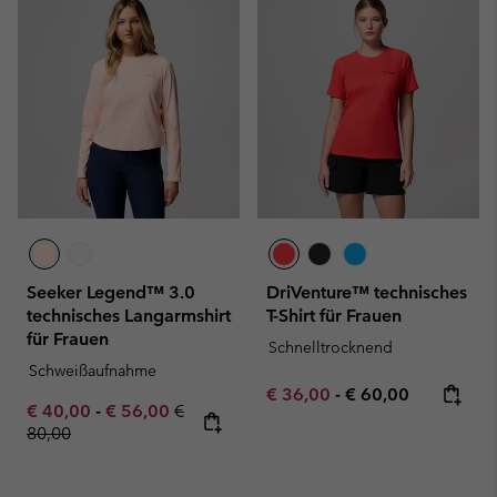
Seeker Legend™ 3.0
DriVenture™ technisches
technisches Langarmshirt
T-Shirt für Frauen
für Frauen
Schnelltrocknend
Schweißaufnahme
Minimum sale price:
Maximum price:
€ 36,00
-
€ 60,00
Minimum sale price:
Maximum sale price:
Regular price:
€ 40,00
-
€ 56,00
€
80,00