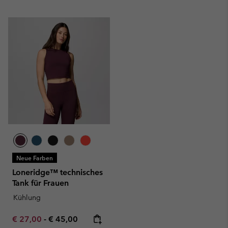
Neue Farben
Loneridge™ technisches
Tank für Frauen
Kühlung
Minimum sale price:
Maximum price:
€ 27,00
-
€ 45,00