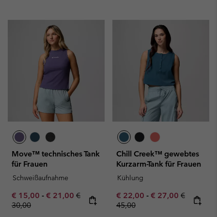
Move™ technisches Tank
Chill Creek™ gewebtes
für Frauen
Kurzarm-Tank für Frauen
Schweißaufnahme
Kühlung
Minimum sale price:
Maximum sale price:
Regular price:
Minimum sale price:
Maximum sale pric
Regular pr
€ 15,00
-
€ 21,00
€
€ 22,00
-
€ 27,00
€
30,00
45,00