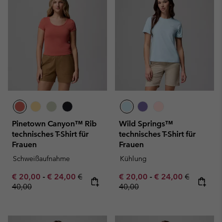
Pinetown Canyon™ Rib
Wild Springs™
technisches T-Shirt für
technisches T-Shirt für
Frauen
Frauen
Schweißaufnahme
Kühlung
Minimum sale price:
Maximum sale price:
Regular price:
Minimum sale price:
Maximum sale pric
Regular pr
€ 20,00
-
€ 24,00
€
€ 20,00
-
€ 24,00
€
40,00
40,00