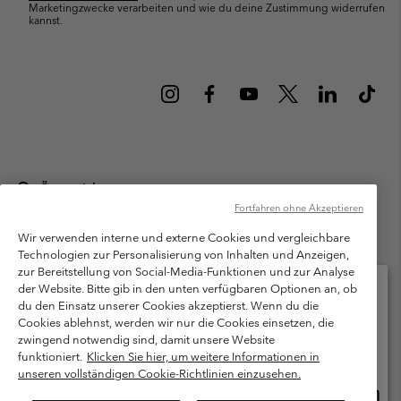
Marketingzwecke verarbeiten und wie du deine Zustimmung widerrufen
kannst.
Österreich
Fortfahren ohne Akzeptieren
©
2026
Columbia Sportswear Austria GmbH. Moosfeldstraße 1, 5101
Bergheim, Salzburg Österreich. Alle Rechte vorbehalten.
Wir verwenden interne und externe Cookies und vergleichbare
Technologien zur Personalisierung von Inhalten und Anzeigen,
Nutzungsbedingungen
Allgemeine Verkaufsbedingungen
Garantie
zur Bereitstellung von Social-Media-Funktionen und zur Analyse
Datenschutzerklärung
der Website. Bitte gib in den unten verfügbaren Optionen an, ob
du den Einsatz unserer Cookies akzeptierst. Wenn du die
Bestimmungen und Bedingungen des Mitglieder Programms
Cookies ablehnst, werden wir nur die Cookies einsetzen, die
Bitte wählen Sie Ihr Lieferland und Ihre Sprache
zwingend notwendig sind, damit unsere Website
Nutzungsbedingungen Für Nutzergenerierte Inhalte
Impressum
Online-Einkauf verfügbar
funktioniert.
Klicken Sie hier, um weitere Informationen in
Cookies
unseren vollständigen Cookie-Richtlinien einzusehen.
Online
United States