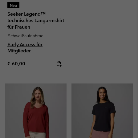
Neu
Seeker Legend™
technisches Langarmshirt
für Frauen
Schweißaufnahme
Early Access für
Mitglieder
Regular price:
€ 60,00