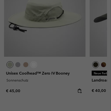
Unisex Coolhead™ Zero IV Booney
Neue Farbe
Landroame
Sonnenschutz
Regular pr
Regular price:
€ 40,00
€ 45,00