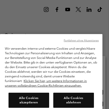
Österreich
Fortfahren ohne Akzeptieren
©
2026
Columbia Sportswear Austria GmbH. Moosfeldstraße 1, 5101
Bergheim, Salzburg Österreich. Alle Rechte vorbehalten.
Wir verwenden interne und externe Cookies und vergleichbare
Technologien zur Personalisierung von Inhalten und Anzeigen,
Nutzungsbedingungen
Allgemeine Verkaufsbedingungen
Garantie
zur Bereitstellung von Social-Media-Funktionen und zur Analyse
Datenschutzerklärung
der Website. Bitte gib in den unten verfügbaren Optionen an, ob
du den Einsatz unserer Cookies akzeptierst. Wenn du die
Bestimmungen und Bedingungen des Mitglieder Programms
Cookies ablehnst, werden wir nur die Cookies einsetzen, die
Bitte wählen Sie Ihr Lieferland und Ihre Sprache
zwingend notwendig sind, damit unsere Website
Nutzungsbedingungen Für Nutzergenerierte Inhalte
Impressum
Online-Einkauf verfügbar
funktioniert.
Klicken Sie hier, um weitere Informationen in
Cookies
unseren vollständigen Cookie-Richtlinien einzusehen.
Online
United States
Einkau
Kundenservice: Mo- Fr. 9:00 - 13:00 & 14:00- 18:00 Uhr
Alle Cookies
Alle Cookies
(+)43720880525
verfü
akzeptieren
ablehnen
Online
Österreich
Einkau