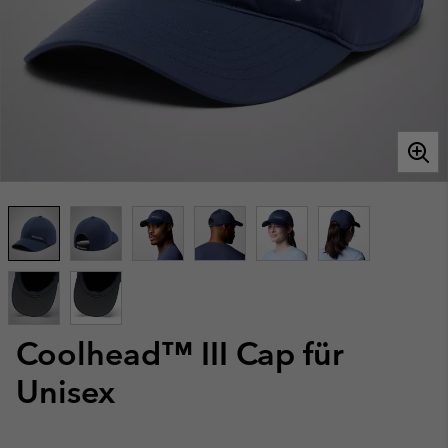
Coolhead™ III Cap für
Unisex