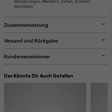
Wanderungen, Wandern, Gehen, Sommer
Aktivitäten
Zusammensetzung
Expan
or
collap
Versand und Rückgabe
sectio
Expan
or
collap
Kundenrezensionen
sectio
Expan
or
collap
Das Könnte Dir Auch Gefallen
sectio