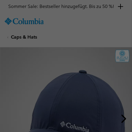
Sommer Sale: Bestseller hinzugefügt. Bis zu 50 %!
SKIP
Columbia
TO
Sportswear
CONTENT
Caps & Hats
SKIP
TO
MAIN
NAV
SKIP
TO
SEARCH