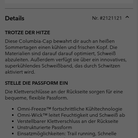
Details
Nr. #
2121121
Expan
or
TROTZE DER HITZE
collap
Diese Columbia-Cap bewahrt dir auch an heißen
sectio
Sommertagen einen kühlen und frischen Kopf. Die
Materialien sind darauf darauf optimiert, Schweiß
abzuleiten. Außerdem verfügt sie über ein innovatives,
superkühlendes Schweißband, das durch Schwitzen
aktiviert wird.
STELLE DIE PASSFORM EIN
Die Klettverschlüsse an der Rückseite sorgen für eine
bequeme, flexible Passform.
Omni-Freeze™ fortschrittliche Kühltechnologie
Omni-Wick™ leitet Feuchtigkeit und Schweiß ab
Verstellbarer Klettverschluss an der Rückseite
Unstrukturierte Passform
Einsatzmöglichkeiten: Trail running, Schnelle