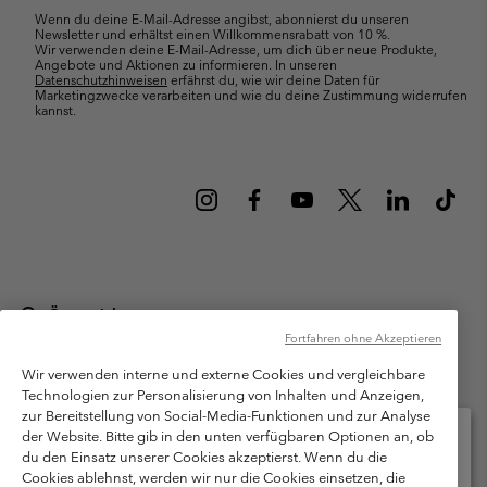
Wenn du deine E-Mail-Adresse angibst, abonnierst du unseren
Newsletter und erhältst einen Willkommensrabatt von 10 %.
Wir verwenden deine E-Mail-Adresse, um dich über neue Produkte,
Angebote und Aktionen zu informieren. In unseren
Datenschutzhinweisen
erfährst du, wie wir deine Daten für
Marketingzwecke verarbeiten und wie du deine Zustimmung widerrufen
kannst.
Österreich
Fortfahren ohne Akzeptieren
©
2026
Columbia Sportswear Austria GmbH. Moosfeldstraße 1, 5101
Bergheim, Salzburg Österreich. Alle Rechte vorbehalten.
Wir verwenden interne und externe Cookies und vergleichbare
Technologien zur Personalisierung von Inhalten und Anzeigen,
Nutzungsbedingungen
Allgemeine Verkaufsbedingungen
Garantie
zur Bereitstellung von Social-Media-Funktionen und zur Analyse
Datenschutzerklärung
der Website. Bitte gib in den unten verfügbaren Optionen an, ob
du den Einsatz unserer Cookies akzeptierst. Wenn du die
Bestimmungen und Bedingungen des Mitglieder Programms
Cookies ablehnst, werden wir nur die Cookies einsetzen, die
Bitte wählen Sie Ihr Lieferland und Ihre Sprache