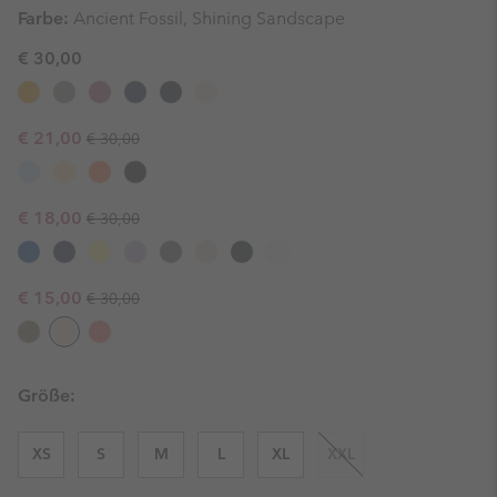
Farbe:
Ancient Fossil, Shining Sandscape
€ 30,00
Regular price:
Sale price:
€ 21,00
€ 30,00
Regular price:
Sale price:
€ 18,00
€ 30,00
Regular price:
Sale price:
€ 15,00
€ 30,00
Größe:
XS
S
M
L
XL
XXL