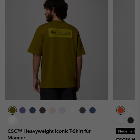
CSC™ Heavyweight Iconic T-Shirt für
Neue Farbe
Männer
CSC™ Heavy