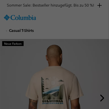
Sommer Sale: Bestseller hinzugefügt. Bis zu 50 %!
SKIP
Columbia
TO
Sportswear
CONTENT
Casual T-Shirts
SKIP
TO
MAIN
Neue Farben
NAV
SKIP
TO
SEARCH