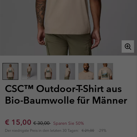
CSC™ Outdoor-T-Shirt aus
Bio-Baumwolle für Männer
Sale price:
Regular price:
€ 15,00
€ 30,00
Sparen Sie 50%
Der niedrigste Preis in den letzten 30 Tagen:
€ 21,00
-29%