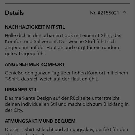
Details
Nr. #
2155021
Expan
or
NACHHALTIGKEIT MIT STIL
collap
Hülle dich in den urbanen Look mit einem T-Shirt, das
sectio
Komfort und Stil vereint. Der weiche Stoff fühlt sich
angenehm auf der Haut an und sorgt für ein rundum
gutes Tragegefühl.
ANGENEHMER KOMFORT
Genieße den ganzen Tag über hohen Komfort mit einem
T-Shirt, das sich weich auf der Haut anfühlt.
URBANER STIL
Das markante Design auf der Rückseite unterstreicht
deinen individuellen Stil und macht dich zum Blickfang in
der City.
ATMUNGSAKTIV UND BEQUEM
Dieses T-Shirt ist leicht und atmungsaktiv, perfekt für den