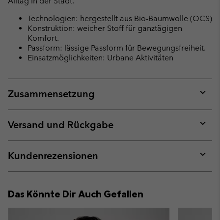
Alltag in der Stadt.
Technologien: hergestellt aus Bio-Baumwolle (OCS)
Konstruktion: weicher Stoff für ganztägigen
Komfort.
Passform: lässige Passform für Bewegungsfreiheit.
Einsatzmöglichkeiten: Urbane Aktivitäten
Zusammensetzung
Expan
or
collap
Versand und Rückgabe
sectio
Expan
or
collap
Kundenrezensionen
sectio
Expan
or
collap
Das Könnte Dir Auch Gefallen
sectio