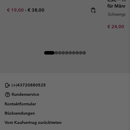
für Männe
Minimum sale price:
Maximum price:
€ 19,00
-
€ 38,00
Schwergewi
Minimum sa
€ 24,00
-
(+)43720880525
Kundenservice
Kontaktformular
Rücksendungen
Vom Kaufvertrag zurücktreten