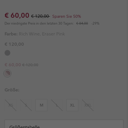
Sale price:
Regular price:
€ 60,00
€ 120,00
Sparen Sie 50%
Der niedrigste Preis in den letzten 30 Tagen:
€ 84,00
-29%
Farbe:
Rich Wine, Eraser Pink
€ 120,00
Regular price:
Sale price:
€ 60,00
€ 120,00
Größe:
XS
S
M
L
XL
XXL
Größentabelle