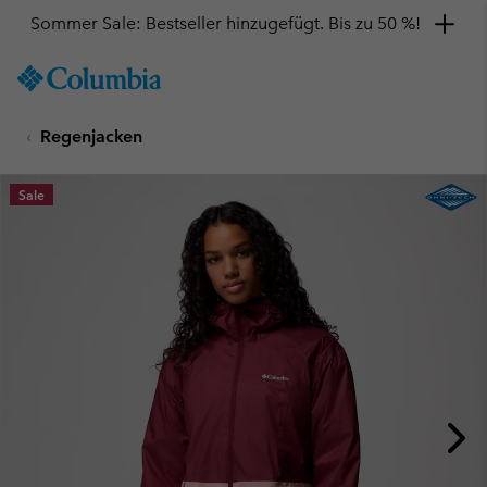
Sommer Sale: Bestseller hinzugefügt. Bis zu 50 %!
SKIP
Columbia
TO
Sportswear
CONTENT
Regenjacken
SKIP
TO
MAIN
Sale
NAV
SKIP
TO
SEARCH