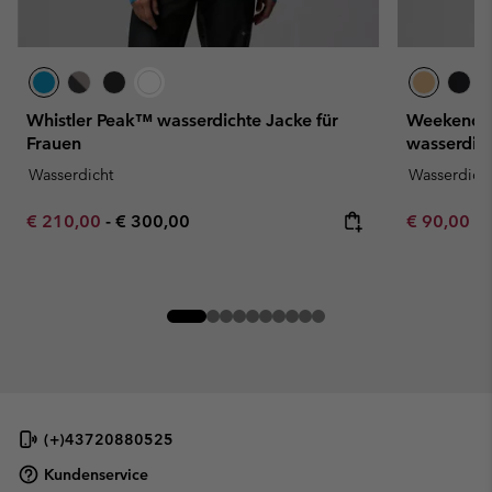
Whistler Peak™ wasserdichte Jacke für
Weekend A
Frauen
wasserdich
Wasserdicht
Wasserdich
Minimum sale price:
Maximum price:
Minimum sa
€ 210,00
-
€ 300,00
€ 90,00
-
(+)43720880525
Kundenservice