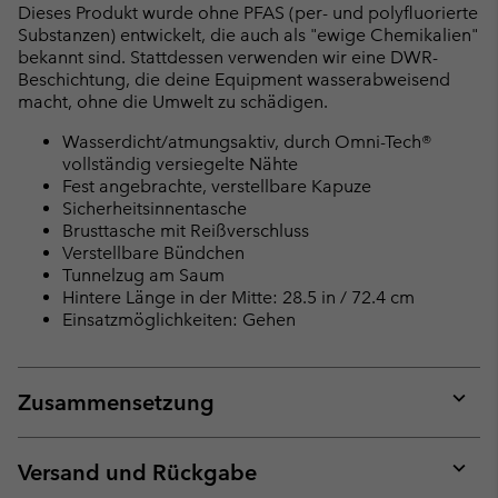
Dieses Produkt wurde ohne PFAS (per- und polyfluorierte
Substanzen) entwickelt, die auch als "ewige Chemikalien"
bekannt sind. Stattdessen verwenden wir eine DWR-
Beschichtung, die deine Equipment wasserabweisend
macht, ohne die Umwelt zu schädigen.
Wasserdicht/atmungsaktiv, durch Omni-Tech®
vollständig versiegelte Nähte
Fest angebrachte, verstellbare Kapuze
Sicherheitsinnentasche
Brusttasche mit Reißverschluss
Verstellbare Bündchen
Tunnelzug am Saum
Hintere Länge in der Mitte: 28.5 in / 72.4 cm
Einsatzmöglichkeiten: Gehen
Zusammensetzung
Expan
or
collap
Versand und Rückgabe
sectio
Expan