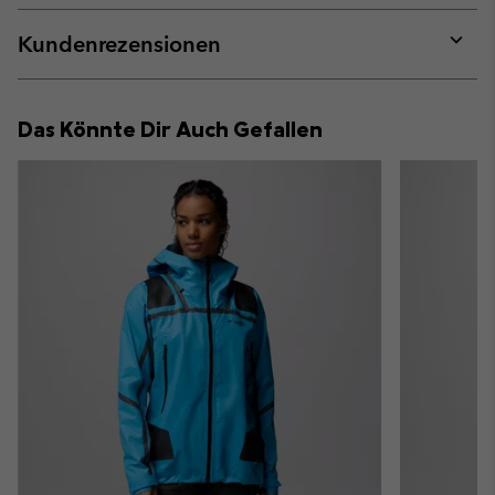
or
collap
Kundenrezensionen
sectio
Expan
or
collap
Das Könnte Dir Auch Gefallen
sectio