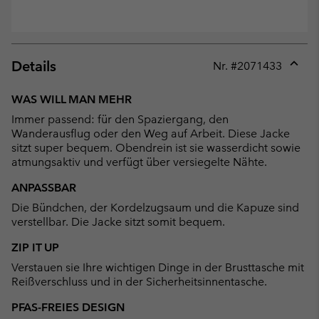
Details
Nr. #
2071433
Expan
or
WAS WILL MAN MEHR
collap
Immer passend: für den Spaziergang, den
sectio
Wanderausflug oder den Weg auf Arbeit. Diese Jacke
sitzt super bequem. Obendrein ist sie wasserdicht sowie
atmungsaktiv und verfügt über versiegelte Nähte.
ANPASSBAR
Die Bündchen, der Kordelzugsaum und die Kapuze sind
verstellbar. Die Jacke sitzt somit bequem.
ZIP IT UP
Verstauen sie Ihre wichtigen Dinge in der Brusttasche mit
Reißverschluss und in der Sicherheitsinnentasche.
PFAS-FREIES DESIGN