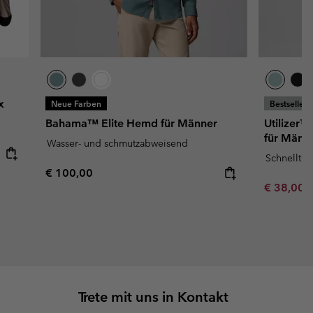
x
Neue Farben
Bestseller
Bahama™ Elite Hemd für Männer
Utilizer™
für Männ
Wasser- und schmutzabweisend
Schnelltr
Regular price:
€ 100,00
Minimum s
€ 38,00
Trete mit uns in Kontakt