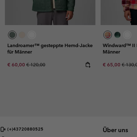
Landroamer™ gesteppte Hemd-Jacke
Windward™ II 
für Männer
Männer
Sale price:
Regular price:
Sale price:
Regula
€ 60,00
€ 120,00
€ 65,00
€ 130,
Über uns
(+)43720880525