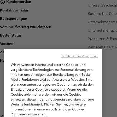
Kundenservice
Unsere Geschich
Kontaktformular
Karriere bei Col
Rücksendungen
Unternehmensver
Vom Kaufvertrag zurücktreten
Unternehmensp
Bestellstatus
Investoren & Pres
Versand
Barrierefreiheit:
Zahlung
Fortfahren ohne Akzeptieren
Häufig gestellte Fragen
Wir verwenden interne und externe Cookies und
vergleichbare Technologien zur Personalisierung von
Inhalten und Anzeigen, zur Bereitstellung von Social-
Media-Funktionen und zur Analyse der Website. Bitte
gib in den unten verfügbaren Optionen an, ob du den
Einsatz unserer Cookies akzeptierst. Wenn du die
Cookies ablehnst, werden wir nur die Cookies
einsetzen, die zwingend notwendig sind, damit unsere
Website funktioniert.
Klicken Sie hier, um weitere
Informationen in unseren vollständigen Cookie-
Richtlinien einzusehen.