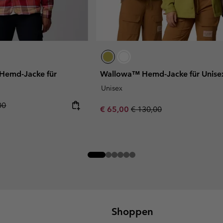
Hemd-Jacke für
Wallowa™ Hemd-Jacke für Unise
Unisex
r price:
00
Sale price:
Regular price:
€ 65,00
€ 130,00
Shoppen