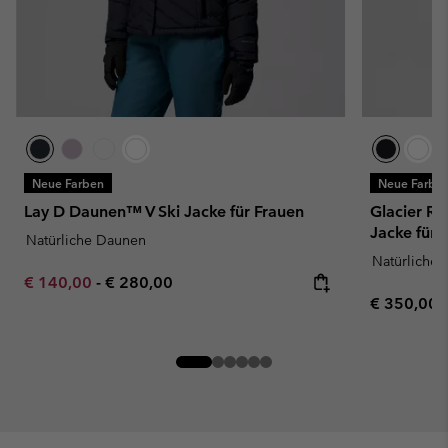
Neue Farben
Neue Farbe
Lay D Daunen™ V Ski Jacke für Frauen
Glacier R
Jacke für 
Natürliche Daunen
Natürliche
Minimum sale price:
Maximum price:
€ 140,00
-
€ 280,00
Regular pr
€ 350,00