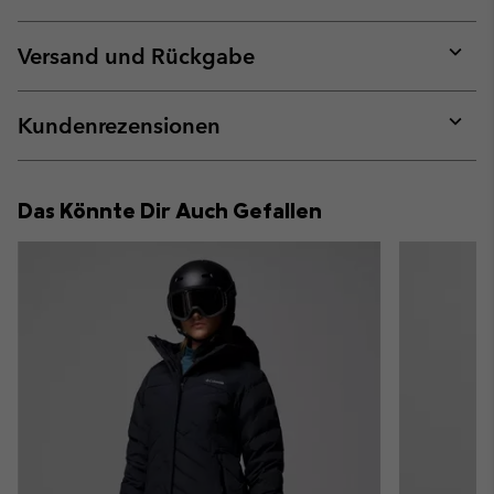
Expan
or
collap
Versand und Rückgabe
sectio
Expan
or
collap
Kundenrezensionen
sectio
Expan
or
collap
Das Könnte Dir Auch Gefallen
sectio