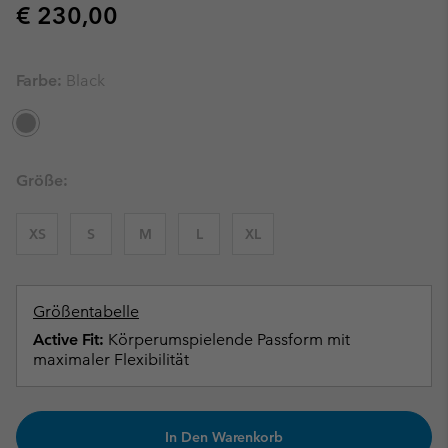
Regular price:
€ 230,00
Farbe:
Black
Größe:
XS
S
M
L
XL
Größentabelle
Active Fit:
Körperumspielende Passform mit
maximaler Flexibilität
In Den Warenkorb