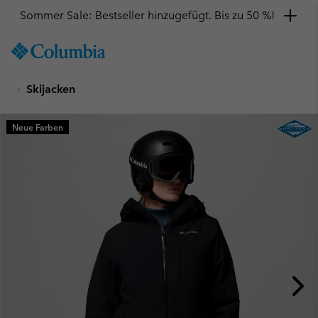
Sommer Sale: Bestseller hinzugefügt. Bis zu 50 %!
SKIP
Columbia
TO
Sportswear
CONTENT
Skijacken
SKIP
TO
MAIN
Neue Farben
NAV
SKIP
TO
SEARCH