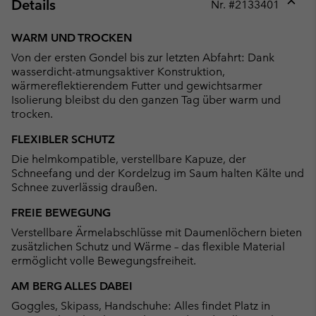
Details
Nr. #
2133401
Expan
or
WARM UND TROCKEN
collap
Von der ersten Gondel bis zur letzten Abfahrt: Dank
sectio
wasserdicht-atmungsaktiver Konstruktion,
wärmereflektierendem Futter und gewichtsarmer
Isolierung bleibst du den ganzen Tag über warm und
trocken.
FLEXIBLER SCHUTZ
Die helmkompatible, verstellbare Kapuze, der
Schneefang und der Kordelzug im Saum halten Kälte und
Schnee zuverlässig draußen.
FREIE BEWEGUNG
Verstellbare Ärmelabschlüsse mit Daumenlöchern bieten
zusätzlichen Schutz und Wärme – das flexible Material
ermöglicht volle Bewegungsfreiheit.
AM BERG ALLES DABEI
Goggles, Skipass, Handschuhe: Alles findet Platz in