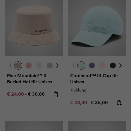
Pine Mountain™ II
Coolhead™ III Cap für
Bucket Hat für Unisex
Unisex
Kühlung
Minimum sale price:
Maximum price:
€ 24,00
-
€ 30,00
Minimum sale price:
Maximum price:
€ 28,00
-
€ 35,00