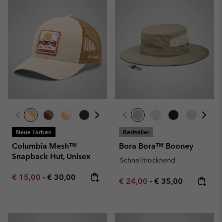
Neue Farben
Bestseller
Columbia Mesh™
Bora Bora™ Booney
Snapback Hut, Unisex
Schnelltrocknend
Minimum sale price:
Maximum price:
€ 15,00
-
€ 30,00
Minimum sale price:
Maximum price:
€ 24,00
-
€ 35,00