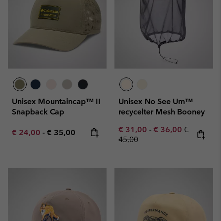
Unisex Mountaincap™ II
Unisex No See Um™
Snapback Cap
recycelter Mesh Booney
Minimum sale price:
Maximum sale pric
Regular pr
€ 31,00
-
€ 36,00
€
Minimum sale price:
Maximum price:
€ 24,00
-
€ 35,00
45,00