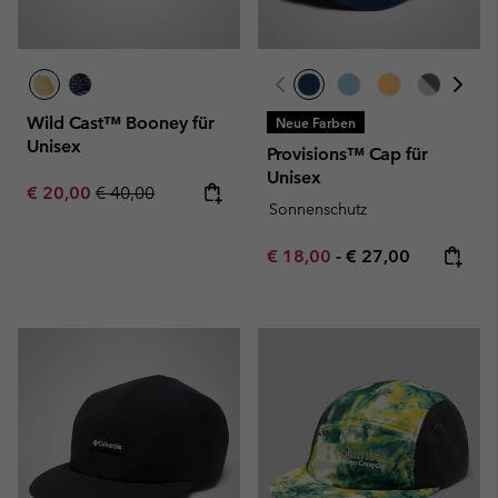
Wild Cast™ Booney für
Neue Farben
Unisex
Provisions™ Cap für
Unisex
Sale price:
Regular price:
€ 20,00
€ 40,00
Sonnenschutz
Minimum sale price:
Maximum price:
€ 18,00
-
€ 27,00