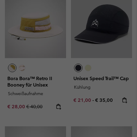
Bora Bora™ Retro II
Unisex Speed Trail™ Cap
Booney für Unisex
Kühlung
Schweißaufnahme
Minimum sale price:
Maximum price:
€ 21,00
-
€ 35,00
Sale price:
Regular price:
€ 28,00
€ 40,00