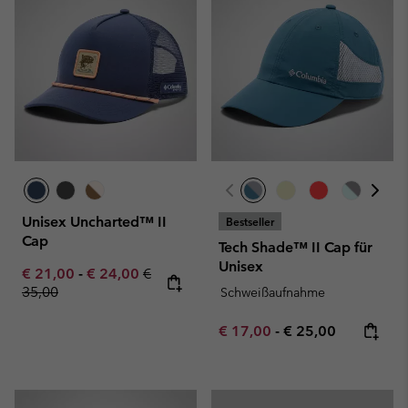
Unisex Uncharted™ II
Bestseller
Cap
Tech Shade™ II Cap für
Unisex
Minimum sale price:
Maximum sale price:
Regular price:
€ 21,00
-
€ 24,00
€
35,00
Schweißaufnahme
Minimum sale price:
Maximum price:
€ 17,00
-
€ 25,00