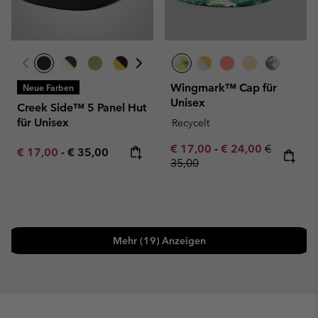
Wingmark™ Cap für
Neue Farben
Unisex
Creek Side™ 5 Panel Hut
für Unisex
Recycelt
Minimum sale price:
Maximum sale pric
Regular pr
€ 17,00
-
€ 24,00
€
Minimum sale price:
Maximum price:
€ 17,00
-
€ 35,00
35,00
Mehr (19) Anzeigen