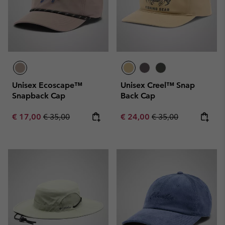
Unisex Ecoscape™
Unisex Creel™ Snap
Snapback Cap
Back Cap
Sale price:
Regular price:
Sale price:
Regular price:
€ 17,00
€ 35,00
€ 24,00
€ 35,00