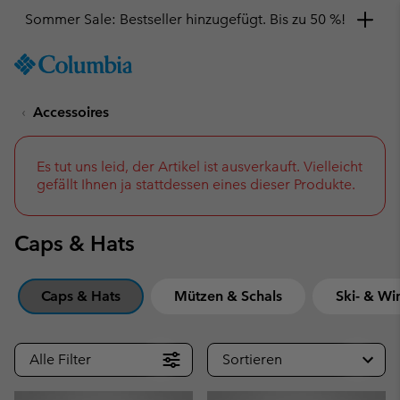
Hol dir einen 10 %-Gutschein
SKIP
Columbia
TO
Sportswear
CONTENT
Accessoires
SKIP
TO
MAIN
NAV
Es tut uns leid, der Artikel ist ausverkauft. Vielleicht
gefällt Ihnen ja stattdessen eines dieser Produkte.
SKIP
TO
SEARCH
Caps & Hats
Caps & Hats
Mützen & Schals
Ski- & Wi
Alle Filter
Sortieren