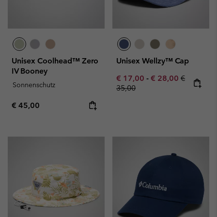
Unisex Coolhead™ Zero
Unisex Wellzy™ Cap
IV Booney
Minimum sale price:
Maximum sale pric
Regular pr
€ 17,00
-
€ 28,00
€
Sonnenschutz
35,00
Regular price:
€ 45,00