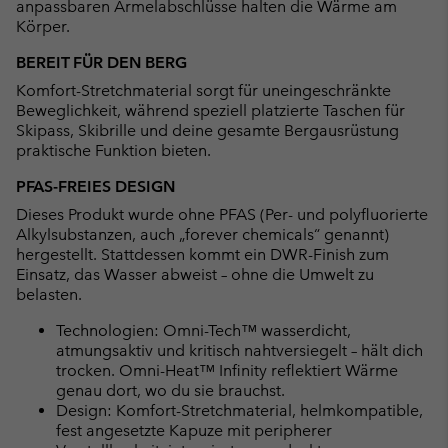
anpassbaren Ärmelabschlüsse halten die Wärme am
Körper.
BEREIT FÜR DEN BERG
Komfort-Stretchmaterial sorgt für uneingeschränkte
Beweglichkeit, während speziell platzierte Taschen für
Skipass, Skibrille und deine gesamte Bergausrüstung
praktische Funktion bieten.
PFAS-FREIES DESIGN
Dieses Produkt wurde ohne PFAS (Per- und polyfluorierte
Alkylsubstanzen, auch „forever chemicals“ genannt)
hergestellt. Stattdessen kommt ein DWR-Finish zum
Einsatz, das Wasser abweist – ohne die Umwelt zu
belasten.
Technologien: Omni-Tech™ wasserdicht,
atmungsaktiv und kritisch nahtversiegelt – hält dich
trocken. Omni-Heat™ Infinity reflektiert Wärme
genau dort, wo du sie brauchst.
Design: Komfort-Stretchmaterial, helmkompatible,
fest angesetzte Kapuze mit peripherer