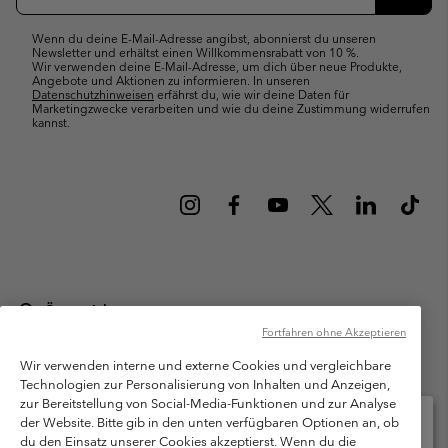
Abonn
Wenn du deine E-Mail-Adresse angibst, abonnierst du unseren
Newsletter und erhältst einen Willkommensrabatt von 10 %.
Wir verwenden deine E-Mail-Adresse, um dich über neue Produkte,
Angebote und Aktionen zu informieren. In unseren
Datenschutzhinweisen
erfährst du, wie wir deine Daten für
Marketingzwecke verarbeiten und wie du deine Zustimmung widerrufen
kannst.
Österreich
Fortfahren ohne Akzeptieren
©
2026
Columbia Sportswear Austria GmbH. Moosfeldstraße 1, 5101
Bergheim, Salzburg Österreich. Alle Rechte vorbehalten.
Wir verwenden interne und externe Cookies und vergleichbare
Technologien zur Personalisierung von Inhalten und Anzeigen,
Nutzungsbedingungen
Allgemeine Verkaufsbedingungen
Garantie
zur Bereitstellung von Social-Media-Funktionen und zur Analyse
Datenschutzerklärung
der Website. Bitte gib in den unten verfügbaren Optionen an, ob
du den Einsatz unserer Cookies akzeptierst. Wenn du die