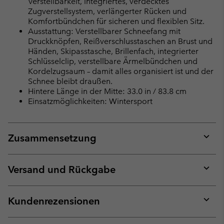
Verstellbarkeit, integriertes, verdecktes
Zugverstellsystem, verlängerter Rücken und
Komfortbündchen für sicheren und flexiblen Sitz.
Ausstattung: Verstellbarer Schneefang mit
Druckknöpfen, Reißverschlusstaschen an Brust und
Händen, Skipasstasche, Brillenfach, integrierter
Schlüsselclip, verstellbare Ärmelbündchen und
Kordelzugsaum – damit alles organisiert ist und der
Schnee bleibt draußen.
Hintere Länge in der Mitte: 33.0 in / 83.8 cm
Einsatzmöglichkeiten: Wintersport
Zusammensetzung
Expan
or
collap
Versand und Rückgabe
sectio
Expan
or
collap
Kundenrezensionen
sectio
Expan
or