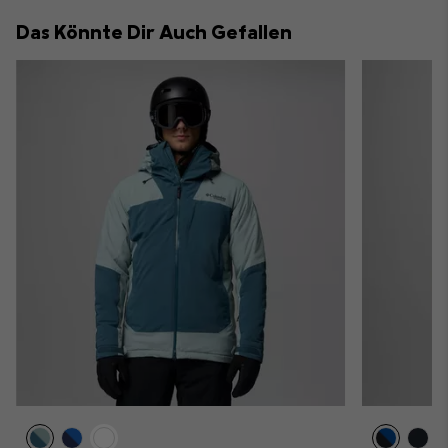
collap
Das Könnte Dir Auch Gefallen
sectio