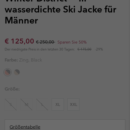
wasserdichte Ski Jacke für
Männer
Sale price:
Regular price:
€ 125,00
€ 250,00
Sparen Sie 50%
Der niedrigste Preis in den letzten 30 Tagen:
€ 175,00
-29%
Farbe:
Zing, Black
Größe:
S
M
L
XL
XXL
Größentabelle