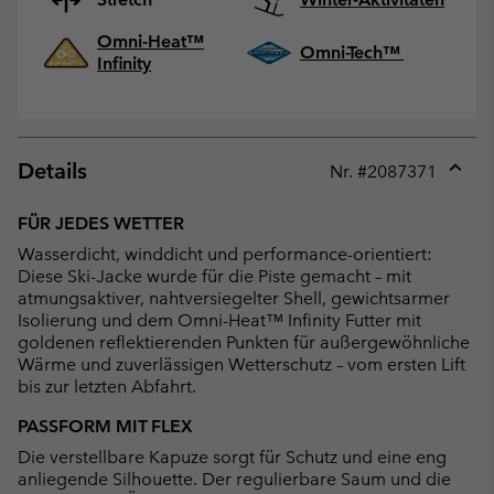
Omni-Heat™
Omni-Tech™
Infinity
Details
Nr. #
2087371
Expan
or
FÜR JEDES WETTER
collap
Wasserdicht, winddicht und performance-orientiert:
sectio
Diese Ski-Jacke wurde für die Piste gemacht – mit
atmungsaktiver, nahtversiegelter Shell, gewichtsarmer
Isolierung und dem Omni-Heat™ Infinity Futter mit
goldenen reflektierenden Punkten für außergewöhnliche
Wärme und zuverlässigen Wetterschutz – vom ersten Lift
bis zur letzten Abfahrt.
PASSFORM MIT FLEX
Die verstellbare Kapuze sorgt für Schutz und eine eng
anliegende Silhouette. Der regulierbare Saum und die