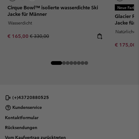
Cirque Bowl™ isolierte wasserdichte Ski
Neue Farbe
Jacke für Männer
Glacier R
Jacke für
Wasserdicht
Natürliche
Sale price:
Regular price:
€ 165,00
€ 330,00
Minimum sa
€ 175,00
(+)43720880525
Kundenservice
Kontaktformular
Rücksendungen
Vom Kaufvertrag zurücktreten