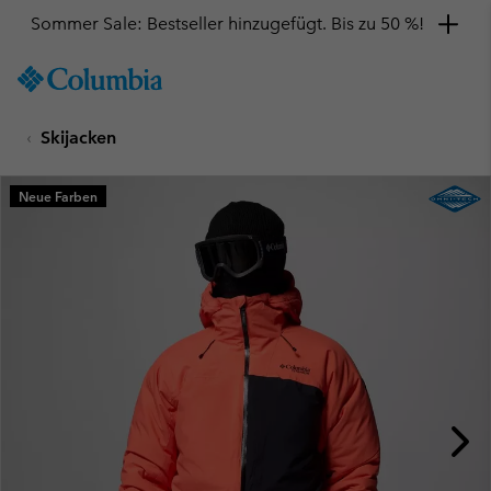
Sommer Sale: Bestseller hinzugefügt. Bis zu 50 %!
SKIP
Columbia
TO
Sportswear
CONTENT
Skijacken
SKIP
TO
MAIN
Neue Farben
NAV
SKIP
TO
SEARCH