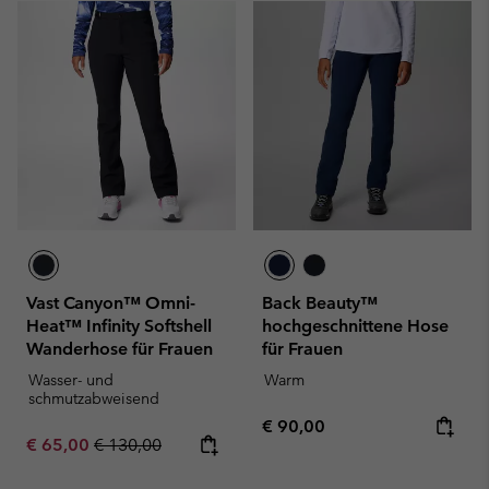
Vast Canyon™ Omni-
Back Beauty™
Heat™ Infinity Softshell
hochgeschnittene Hose
Wanderhose für Frauen
für Frauen
Wasser- und
Warm
schmutzabweisend
Regular price:
€ 90,00
Sale price:
Regular price:
€ 65,00
€ 130,00