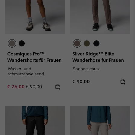
Cosmiques Pro™
Silver Ridge™ Elite
Wandershorts für Frauen
Wanderhose für Frauen
Wasser- und
Sonnenschutz
schmutzabweisend
Regular price:
€ 90,00
Sale price:
Regular price:
€ 76,00
€ 90,00