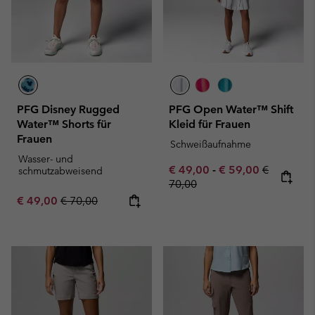
PFG Disney Rugged
PFG Open Water™ Shift
Water™ Shorts für
Kleid für Frauen
Frauen
Schweißaufnahme
Wasser- und
Minimum sale price:
Maximum sale pric
Regular pr
€ 49,00
-
€ 59,00
€
schmutzabweisend
70,00
Sale price:
Regular price:
€ 49,00
€ 70,00