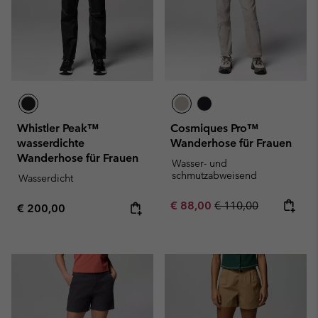
Whistler Peak™
Cosmiques Pro™
wasserdichte
Wanderhose für Frauen
Wanderhose für Frauen
Wasser- und
schmutzabweisend
Wasserdicht
Sale price:
Regular price:
€ 88,00
€ 110,00
Regular price:
€ 200,00