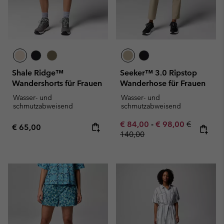
Shale Ridge™
Seeker™ 3.0 Ripstop
Wandershorts für Frauen
Wanderhose für Frauen
Wasser- und
Wasser- und
schmutzabweisend
schmutzabweisend
Minimum sale price:
Maximum sale pric
Regular pr
€ 84,00
-
€ 98,00
€
Regular price:
€ 65,00
140,00