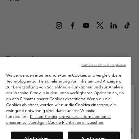
Österreich
Fortfahren ohne Akzeptieren
©
2026
Columbia Sportswear Austria GmbH. Moosfeldstraße 1, 5101
Bergheim, Salzburg Österreich. Alle Rechte vorbehalten.
Wir verwenden interne und externe Cookies und vergleichbare
Technologien zur Personalisierung von Inhalten und Anzeigen,
Nutzungsbedingungen
Allgemeine Verkaufsbedingungen
Garantie
zur Bereitstellung von Social-Media-Funktionen und zur Analyse
Datenschutzerklärung
der Website. Bitte gib in den unten verfügbaren Optionen an, ob
du den Einsatz unserer Cookies akzeptierst. Wenn du die
Bestimmungen und Bedingungen des Mitglieder Programms
Cookies ablehnst, werden wir nur die Cookies einsetzen, die
Bitte wählen Sie Ihr Lieferland und Ihre Sprache
zwingend notwendig sind, damit unsere Website
Nutzungsbedingungen Für Nutzergenerierte Inhalte
Impressum
Online-Einkauf verfügbar
funktioniert.
Klicken Sie hier, um weitere Informationen in
Cookies
unseren vollständigen Cookie-Richtlinien einzusehen.
Online
United States
Einkau
Kundenservice: Mo- Fr. 9:00 - 13:00 & 14:00- 18:00 Uhr
Alle Cookies
Alle Cookies