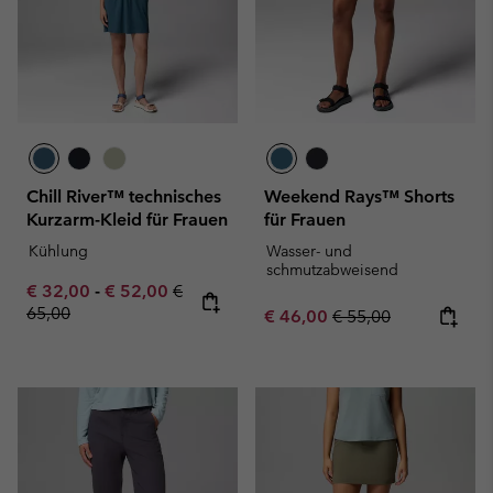
Chill River™ technisches
Weekend Rays™ Shorts
Kurzarm-Kleid für Frauen
für Frauen
Kühlung
Wasser- und
schmutzabweisend
Minimum sale price:
Maximum sale price:
Regular price:
€ 32,00
-
€ 52,00
€
65,00
Sale price:
Regular price:
€ 46,00
€ 55,00