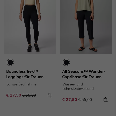
Boundless Trek™
All Seasons™ Wander-
Leggings für Frauen
Caprihose für Frauen
Schweißaufnahme
Wasser- und
schmutzabweisend
Sale price:
Regular price:
€ 27,50
€ 55,00
Sale price:
Regular price:
€ 27,50
€ 55,00