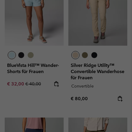
BlueVista Hill™ Wander-
Silver Ridge Utility™
Shorts für Frauen
Convertible Wanderhose
für Frauen
Sale price:
Regular price:
€ 32,00
€ 40,00
Convertible
Regular price:
€ 80,00