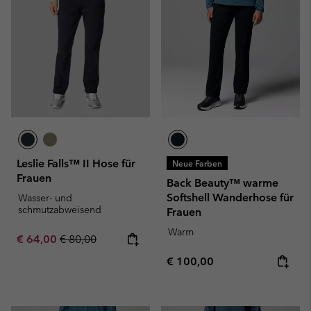
Leslie Falls™ II Hose für
Neue Farben
Frauen
Back Beauty™ warme
Softshell Wanderhose für
Wasser- und
schmutzabweisend
Frauen
Warm
Sale price:
Regular price:
€ 64,00
€ 80,00
Regular price:
€ 100,00