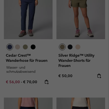
Cedar Crest™
Silver Ridge™ Utility
Wanderhose für Frauen
Wander-Shorts für
Frauen
Wasser- und
schmutzabweisend
Regular price:
€ 50,00
Minimum sale price:
Maximum price:
€ 56,00
-
€ 70,00