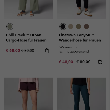
Chill Creek™ Urban
Pinetown Canyon™
Cargo-Hose für Frauen
Wanderhose für Frauen
Wasser- und
Sale price:
Regular price:
€ 68,00
€ 80,00
schmutzabweisend
Minimum sale price:
Maximum price:
€ 48,00
-
€ 80,00