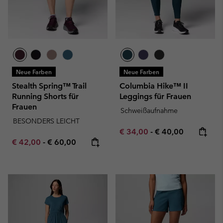
Neue Farben
Neue Farben
Stealth Spring™ Trail
Columbia Hike™ II
Running Shorts für
Leggings für Frauen
Frauen
Schweißaufnahme
BESONDERS LEICHT
Minimum sale price:
Maximum price:
€ 34,00
-
€ 40,00
Minimum sale price:
Maximum price:
€ 42,00
-
€ 60,00