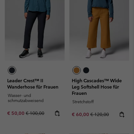
Leader Crest™ II
High Cascades™ Wide
Wanderhose für Frauen
Leg Softshell Hose für
Frauen
Wasser- und
schmutzabweisend
Stretchstoff
Sale price:
Regular price:
€ 50,00
€ 100,00
Sale price:
Regular price:
€ 60,00
€ 120,00