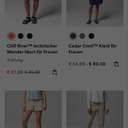
Chill River™ technischer
Cedar Crest™ Kleid für
Wander-Skort für Frauen
Frauen
Kühlung
Minimum sale price:
Maximum price:
€ 56,00
-
€ 80,00
Sale price:
Regular price:
€ 31,00
€ 45,00