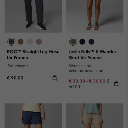
ROC™ Straight Leg Hose
Leslie Falls™ II Wander-
für Frauen
Skort für Frauen
Stretchstoff
Wasser- und
schmutzabweisend
Regular price:
€ 90,00
Minimum sale price:
Maximum sale pric
Regular pr
€ 30,00
-
€ 36,00
€
60,00