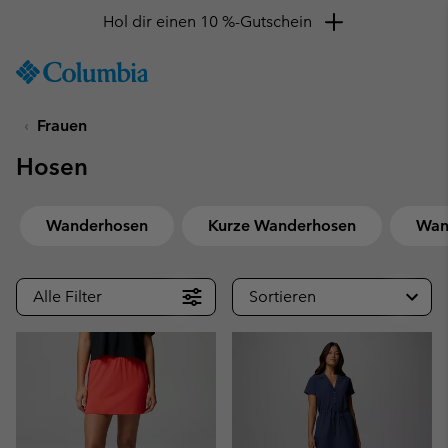
Hol dir einen 10 %-Gutschein
SKIP
Columbia
TO
Sportswear
CONTENT
Frauen
SKIP
TO
Hosen
MAIN
NAV
SKIP
Wanderhosen
Kurze Wanderhosen
Wan
TO
SEARCH
Alle Filter
Sortieren