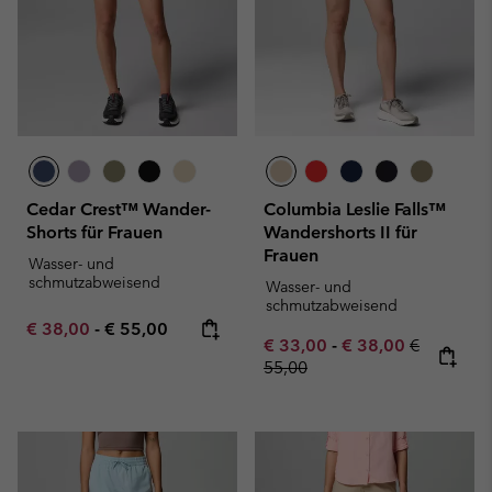
Cedar Crest™ Wander-
Columbia Leslie Falls™
Shorts für Frauen
Wandershorts II für
Frauen
Wasser- und
schmutzabweisend
Wasser- und
schmutzabweisend
Minimum sale price:
Maximum price:
€ 38,00
-
€ 55,00
Minimum sale price:
Maximum sale pric
Regular pr
€ 33,00
-
€ 38,00
€
55,00