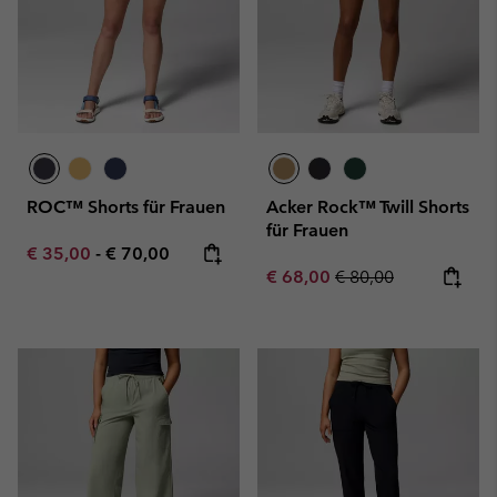
ROC™ Shorts für Frauen
Acker Rock™ Twill Shorts
für Frauen
Minimum sale price:
Maximum price:
€ 35,00
-
€ 70,00
Sale price:
Regular price:
€ 68,00
€ 80,00