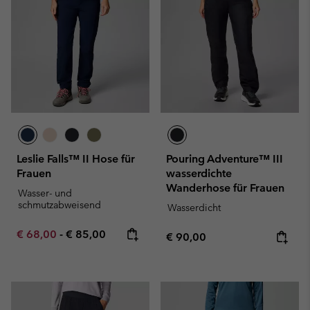
Leslie Falls™ II Hose für
Pouring Adventure™ III
Frauen
wasserdichte
Wanderhose für Frauen
Wasser- und
schmutzabweisend
Wasserdicht
Minimum sale price:
Maximum price:
€ 68,00
-
€ 85,00
Regular price:
€ 90,00