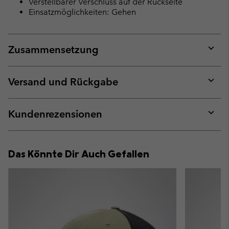
Verstellbarer Verschluss auf der Rückseite
Einsatzmöglichkeiten: Gehen
Zusammensetzung
Expan
or
collap
Versand und Rückgabe
sectio
Expan
or
collap
Kundenrezensionen
sectio
Expan
or
collap
Das Könnte Dir Auch Gefallen
sectio