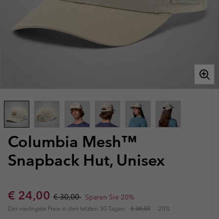
Columbia Mesh™
Snapback Hut, Unisex
Sale price:
Regular price:
€ 24,00
€ 30,00
Sparen Sie 20%
Der niedrigste Preis in den letzten 30 Tagen:
€ 30,00
-20%