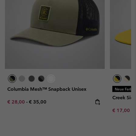
Columbia Mesh™ Snapback Unisex
Neue Farbe
Creek Side
Minimum sale price:
Maximum price:
€ 28,00
-
€ 35,00
Minimum sa
€ 17,00
-