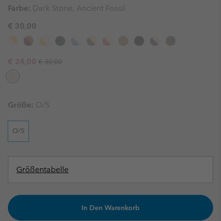
Farbe:
Dark Stone, Ancient Fossil
€ 30,00
Regular price:
Sale price:
€ 24,00
€ 30,00
Größe:
O/S
O/S
Größentabelle
In Den Warenkorb