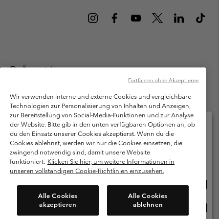
Österreich
Fortfahren ohne Akzeptieren
©
2026
Columbia Sportswear Austria GmbH. Moosfeldstraße 1, 5101
Bergheim, Salzburg Österreich. Alle Rechte vorbehalten.
Wir verwenden interne und externe Cookies und vergleichbare
Technologien zur Personalisierung von Inhalten und Anzeigen,
Nutzungsbedingungen
Allgemeine Verkaufsbedingungen
Garantie
zur Bereitstellung von Social-Media-Funktionen und zur Analyse
Datenschutzerklärung
der Website. Bitte gib in den unten verfügbaren Optionen an, ob
du den Einsatz unserer Cookies akzeptierst. Wenn du die
Bestimmungen und Bedingungen des Mitglieder Programms
Cookies ablehnst, werden wir nur die Cookies einsetzen, die
Bitte wählen Sie Ihr Lieferland und Ihre Sprache
zwingend notwendig sind, damit unsere Website
Nutzungsbedingungen Für Nutzergenerierte Inhalte
Impressum
Online-Einkauf verfügbar
funktioniert.
Klicken Sie hier, um weitere Informationen in
Cookies
unseren vollständigen Cookie-Richtlinien einzusehen.
Online
United States
Einkau
Kundenservice: Mo- Fr. 9:00 - 13:00 & 14:00- 18:00 Uhr
Alle Cookies
Alle Cookies
(+)43720880525
verfü
akzeptieren
ablehnen
Online
Österreich
Einkau