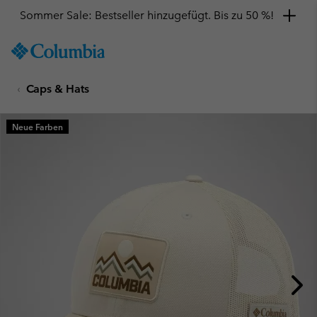
Sommer Sale: Bestseller hinzugefügt. Bis zu 50 %!
SKIP
Columbia
TO
Sportswear
CONTENT
Caps & Hats
SKIP
TO
MAIN
Neue Farben
NAV
SKIP
TO
SEARCH