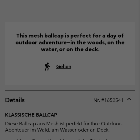
This mesh ballcap is perfect for a day of
outdoor adventure—in the woods, on the
water, or on the deck.
Gehen
Details
Nr. #
1652541
Expan
or
KLASSISCHE BALLCAP
collap
Diese Ballcap aus Mesh ist perfekt für Ihre Outdoor-
sectio
Abenteuer im Wald, am Wasser oder an Deck.