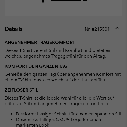
Details
Nr. #
2155011
Expan
or
ANGENEHMER TRAGEKOMFORT
collap
Dieses T-Shirt vereint Stil und Komfort und bietet ein
sectio
weiches, angenehmes Tragegefühl für den Alltag.
KOMFORT DEN GANZEN TAG
Genieße den ganzen Tag über angenehmen Komfort mit
einem T-Shirt, das sich weich auf der Haut anfühlt.
ZEITLOSER STIL
Dieses T-Shirt ist die ideale Wahl für alle, die Wert auf
zeitlosen Stil und angenehmen Tragekomfort legen.
Passform: lässiger Schnitt für einen entspannten Stil.
Design: Auffälliges CSC™ Logo für einen
markanten Look.