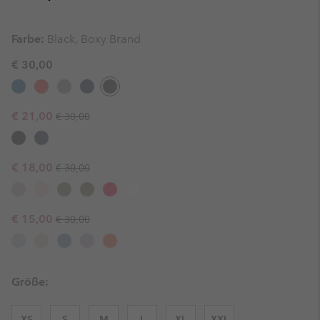
Farbe:
Black, Boxy Brand
€ 30,00
Regular price:
Sale price:
€ 21,00
€ 30,00
Regular price:
Sale price:
€ 18,00
€ 30,00
Regular price:
Sale price:
€ 15,00
€ 30,00
Größe:
XS
S
M
L
XL
XXL