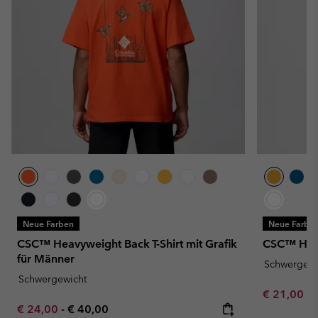
Neue Farben
Neue Farbe
CSC™ Heavyweight Back T-Shirt mit Grafik
CSC™ Heav
für Männer
Schwergewi
Schwergewicht
Minimum sa
€ 21,00
-
Minimum sale price:
Maximum price:
€ 24,00
-
€ 40,00