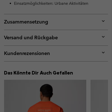
Einsatzmöglichkeiten: Urbane Aktivitäten
Zusammensetzung
Expan
or
collap
Versand und Rückgabe
sectio
Expan
or
collap
Kundenrezensionen
sectio
Expan
or
collap
Das Könnte Dir Auch Gefallen
sectio