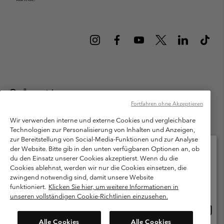
Österreich
Fortfahren ohne Akzeptieren
©
2026
Columbia Sportswear Austria GmbH. Moosfeldstraße 1, 5101
Bergheim, Salzburg Österreich. Alle Rechte vorbehalten.
Wir verwenden interne und externe Cookies und vergleichbare
Technologien zur Personalisierung von Inhalten und Anzeigen,
Nutzungsbedingungen
Allgemeine Verkaufsbedingungen
Garantie
zur Bereitstellung von Social-Media-Funktionen und zur Analyse
Datenschutzerklärung
der Website. Bitte gib in den unten verfügbaren Optionen an, ob
du den Einsatz unserer Cookies akzeptierst. Wenn du die
Bestimmungen und Bedingungen des Mitglieder Programms
Cookies ablehnst, werden wir nur die Cookies einsetzen, die
Bitte wählen Sie Ihr Lieferland und Ihre Sprache
zwingend notwendig sind, damit unsere Website
Nutzungsbedingungen Für Nutzergenerierte Inhalte
Impressum
Online-Einkauf verfügbar
funktioniert.
Klicken Sie hier, um weitere Informationen in
Cookies
unseren vollständigen Cookie-Richtlinien einzusehen.
Online
United States
Einkau
Kundenservice: Mo- Fr. 9:00 - 13:00 & 14:00- 18:00 Uhr
Alle Cookies
Alle Cookies