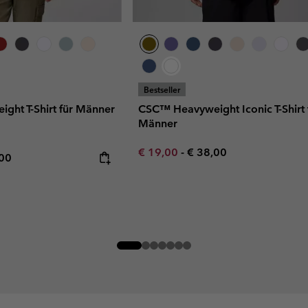
Bestseller
ght T-Shirt für Männer
CSC™ Heavyweight Iconic T-Shirt 
Männer
Minimum sale price:
Maximum price:
€ 19,00
-
€ 38,00
rice:
mum price:
,00