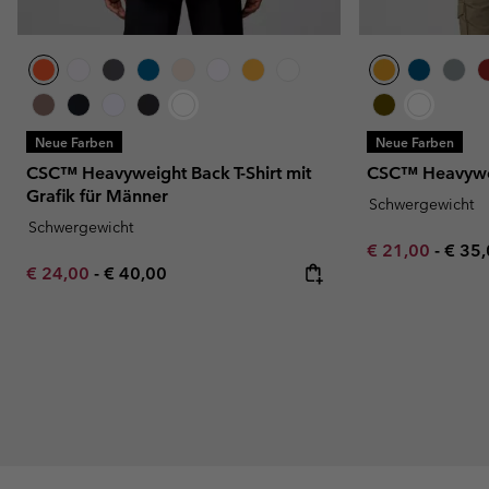
Neue Farben
Neue Farben
CSC™ Heavyweight Back T-Shirt mit
CSC™ Heavywei
Grafik für Männer
Schwergewicht
Schwergewicht
Minimum sale p
Maxi
€ 21,00
-
€ 35
Minimum sale price:
Maximum price:
€ 24,00
-
€ 40,00