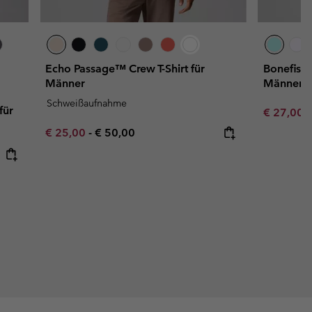
Echo Passage™ Crew T-Shirt für
Bonefish 
Männer
Männer
Schweißaufnahme
für
Minimum s
€ 27,00
Minimum sale price:
Maximum price:
€ 25,00
-
€ 50,00