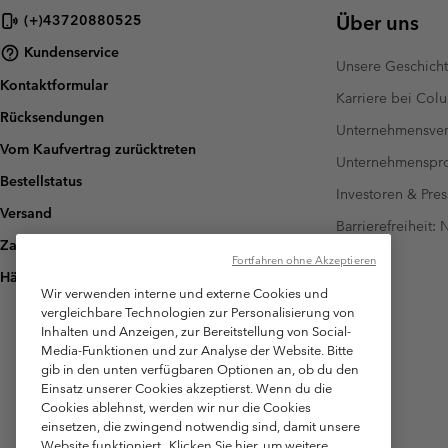
Über uns
(+)43720880525
Kundenservice
Unsere Geschich
Kontaktformular
Karriere bei Col
Rücksendungen
Unternehmensver
Vom Kaufvertrag zurücktreten
Unternehmensp
Bestellstatus
Investoren & Pres
Versand
Barrierefreiheit:
Zahlung
Fortfahren ohne Akzeptieren
Häufig gestellte Fragen
Wir verwenden interne und externe Cookies und
vergleichbare Technologien zur Personalisierung von
Inhalten und Anzeigen, zur Bereitstellung von Social-
Media-Funktionen und zur Analyse der Website. Bitte
gib in den unten verfügbaren Optionen an, ob du den
Einsatz unserer Cookies akzeptierst. Wenn du die
Cookies ablehnst, werden wir nur die Cookies
einsetzen, die zwingend notwendig sind, damit unsere
Website funktioniert.
Klicken Sie hier, um weitere