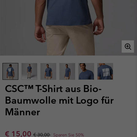
CSC™ T-Shirt aus Bio-
Baumwolle mit Logo für
Männer
Sale price:
Regular price:
€ 15,00
€ 30,00
Sparen Sie 50%