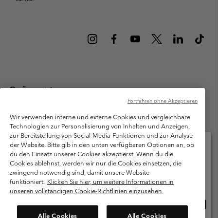
Österreich
Fortfahren ohne Akzeptieren
©
2026
Columbia Sportswear Austria GmbH. Moosfeldstraße 1, 5101
Bergheim, Salzburg Österreich. Alle Rechte vorbehalten.
Wir verwenden interne und externe Cookies und vergleichbare
Technologien zur Personalisierung von Inhalten und Anzeigen,
Nutzungsbedingungen
Allgemeine Verkaufsbedingungen
Garantie
zur Bereitstellung von Social-Media-Funktionen und zur Analyse
Datenschutzerklärung
der Website. Bitte gib in den unten verfügbaren Optionen an, ob
du den Einsatz unserer Cookies akzeptierst. Wenn du die
Bestimmungen und Bedingungen des Mitglieder Programms
Cookies ablehnst, werden wir nur die Cookies einsetzen, die
Bitte wählen Sie Ihr Lieferland und Ihre Sprache
zwingend notwendig sind, damit unsere Website
Nutzungsbedingungen Für Nutzergenerierte Inhalte
Impressum
Online-Einkauf verfügbar
funktioniert.
Klicken Sie hier, um weitere Informationen in
Cookies
unseren vollständigen Cookie-Richtlinien einzusehen.
Online
United States
Einkau
Kundenservice: Mo- Fr. 9:00 - 13:00 & 14:00- 18:00 Uhr
Alle Cookies
Alle Cookies