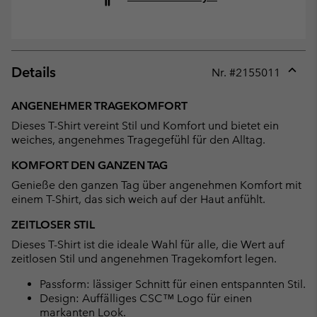
Details
Nr. #
2155011
Expan
or
ANGENEHMER TRAGEKOMFORT
collap
Dieses T-Shirt vereint Stil und Komfort und bietet ein
sectio
weiches, angenehmes Tragegefühl für den Alltag.
KOMFORT DEN GANZEN TAG
Genieße den ganzen Tag über angenehmen Komfort mit
einem T-Shirt, das sich weich auf der Haut anfühlt.
ZEITLOSER STIL
Dieses T-Shirt ist die ideale Wahl für alle, die Wert auf
zeitlosen Stil und angenehmen Tragekomfort legen.
Passform: lässiger Schnitt für einen entspannten Stil.
Design: Auffälliges CSC™ Logo für einen
markanten Look.