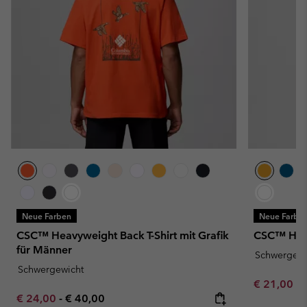
Neue Farben
Neue Farbe
CSC™ Heavyweight Back T-Shirt mit Grafik
CSC™ Heav
für Männer
Schwergewi
Schwergewicht
Minimum sa
€ 21,00
-
Minimum sale price:
Maximum price:
€ 24,00
-
€ 40,00