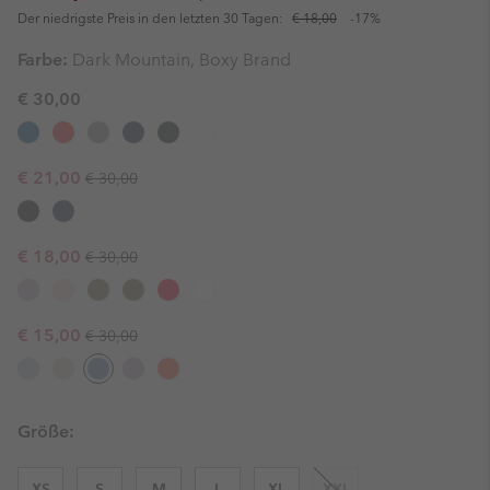
Der niedrigste Preis in den letzten 30 Tagen:
€ 18,00
-17%
Farbe:
Dark Mountain, Boxy Brand
€ 30,00
Regular price:
Sale price:
€ 21,00
€ 30,00
Regular price:
Sale price:
€ 18,00
€ 30,00
Regular price:
Sale price:
€ 15,00
€ 30,00
Größe:
XS
S
M
L
XL
XXL