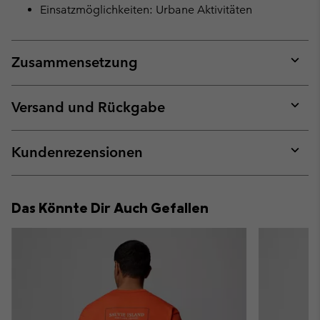
Einsatzmöglichkeiten: Urbane Aktivitäten
Zusammensetzung
Expan
or
collap
Versand und Rückgabe
sectio
Expan
or
collap
Kundenrezensionen
sectio
Expan
or
collap
Das Könnte Dir Auch Gefallen
sectio