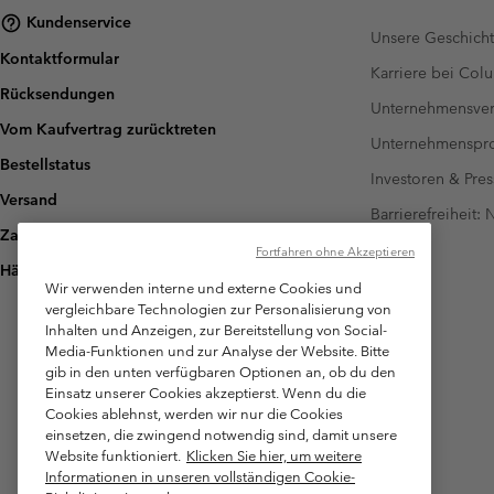
Kundenservice
Unsere Geschich
Kontaktformular
Karriere bei Col
Rücksendungen
Unternehmensver
Vom Kaufvertrag zurücktreten
Unternehmensp
Bestellstatus
Investoren & Pres
Versand
Barrierefreiheit:
Zahlung
Fortfahren ohne Akzeptieren
Häufig gestellte Fragen
Wir verwenden interne und externe Cookies und
vergleichbare Technologien zur Personalisierung von
Inhalten und Anzeigen, zur Bereitstellung von Social-
Media-Funktionen und zur Analyse der Website. Bitte
gib in den unten verfügbaren Optionen an, ob du den
Einsatz unserer Cookies akzeptierst. Wenn du die
Cookies ablehnst, werden wir nur die Cookies
einsetzen, die zwingend notwendig sind, damit unsere
Website funktioniert.
Klicken Sie hier, um weitere
Informationen in unseren vollständigen Cookie-