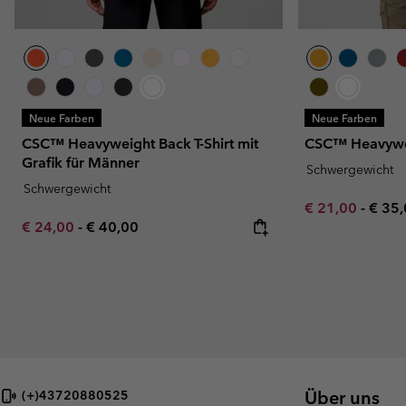
Neue Farben
Neue Farben
CSC™ Heavyweight Back T-Shirt mit
CSC™ Heavywei
Grafik für Männer
Schwergewicht
Schwergewicht
Minimum sale p
Maxi
€ 21,00
-
€ 35
Minimum sale price:
Maximum price:
€ 24,00
-
€ 40,00
Über uns
(+)43720880525