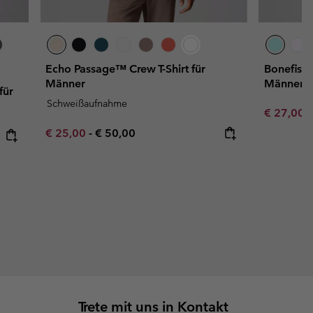
Echo Passage™ Crew T-Shirt für
Bonefish 
Männer
Männer
für
Schweißaufnahme
Minimum s
€ 27,00
Minimum sale price:
Maximum price:
€ 25,00
-
€ 50,00
Trete mit uns in Kontakt