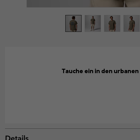
Tauche ein in den urbanen 
Details