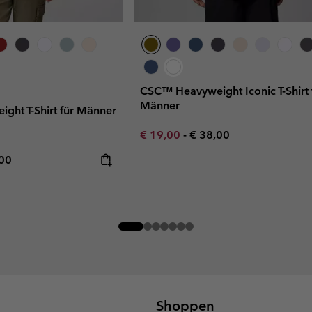
CSC™ Heavyweight Iconic T-Shirt 
Männer
ght T-Shirt für Männer
Minimum sale price:
Maximum price:
€ 19,00
-
€ 38,00
rice:
mum price:
,00
Shoppen