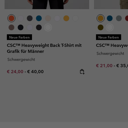
Neue Farben
Neue Farben
CSC™ Heavyweight Back T-Shirt mit
CSC™ Heavywei
Grafik für Männer
Schwergewicht
Schwergewicht
Minimum sale p
Maxi
€ 21,00
-
€ 35
Minimum sale price:
Maximum price:
€ 24,00
-
€ 40,00