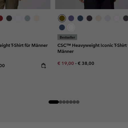
Bestseller
ght T-Shirt für Männer
CSC™ Heavyweight Iconic T-Shirt 
Männer
Minimum sale price:
Maximum price:
€ 19,00
-
€ 38,00
rice:
mum price:
,00