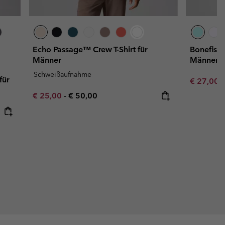
Echo Passage™ Crew T-Shirt für
Bonefish 
Männer
Männer
Schweißaufnahme
für
Minimum s
€ 27,00
Minimum sale price:
Maximum price:
€ 25,00
-
€ 50,00